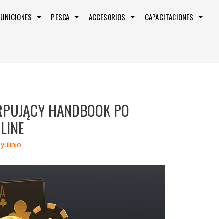
MUNICIONES
PESCA
ACCESORIOS
CAPACITACIONES
RPUJĄCY HANDBOOK PO
LINE
r
yulinio