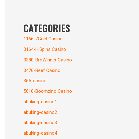
CATEGORIES
1166-7Gold Casino
3164-HiSpins Casino
3380-BroWinner Casino
3476-Beef Casino
365-casino
5610-Boomzino Casino
abuking-casino1
abuking-casino2
abuking-casino3
abuking-casino4