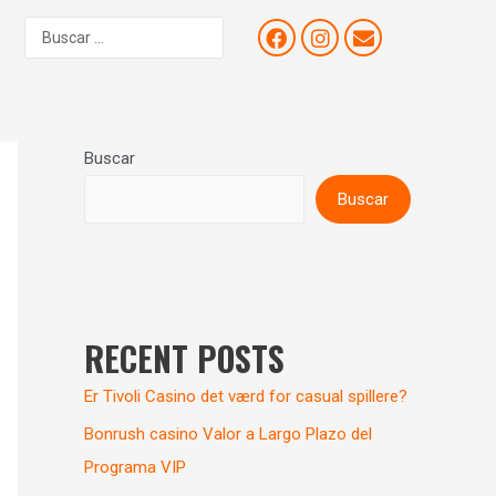
Buscar
Buscar
RECENT POSTS
Er Tivoli Casino det værd for casual spillere?
Bonrush casino Valor a Largo Plazo del
Programa VIP