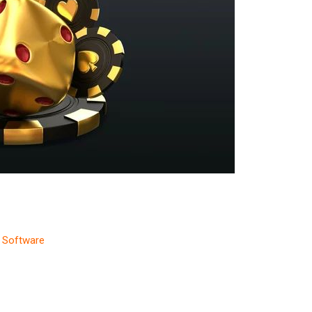
y Software