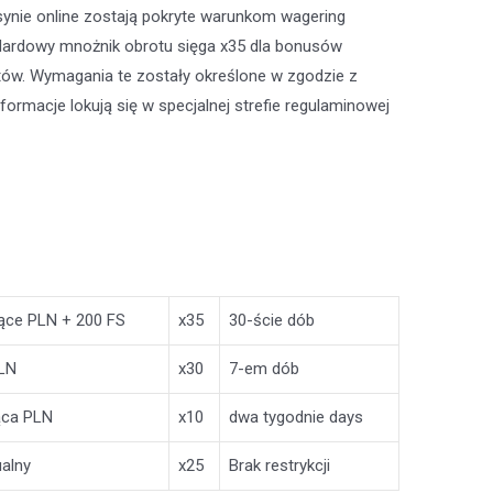
ynie online zostają pokryte warunkom wagering
dardowy mnożnik obrotu sięga x35 dla bonusów
tów. Wymagania te zostały określone w zgodzie z
ormacje lokują się w specjalnej strefie regulaminowej
iące PLN + 200 FS
x35
30-ście dób
PLN
x30
7-em dób
ąca PLN
x10
dwa tygodnie days
ualny
x25
Brak restrykcji