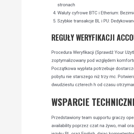
stronach
Waluty cyfrowe BTC i Etherium: Bezimie
Szybkie transakcje BL i PU: Dedykowan
REGUŁY WERYFIKACJI ACC
Procedura Weryfikacji (Sprawdź Your Uży
zoptymalizowany pod względem komfortu 
Początkowa wypłata potrzebuje dostarcze
pobytu nie starszego niż trzy mc. Potwie
dwudziestu czterech h od czasu otrzyma
WSPARCIE TECHNICZN
Przedstawiony team supportu graczy oper
availability poprzez czat na żywo, mail or
języku PL oraz English, dając kompetentne