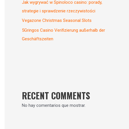
Jak wygrywać w Spinoloco casino: porady,
strategie i sprawdzenie rzeczywistości
Vegazone Christmas Seasonal Slots
5Gringos Casino Verifizierung außerhalb der
Geschäftszeiten
RECENT COMMENTS
No hay comentarios que mostrar.