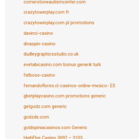
cornerstoneautismcenter.com
crazytowerplay.com fr
crazytowerplay.com pl promotions
davinci-casino
divaspin-casino
dudleygraphicsstudio.co.uk
evetabicasino.com bonus generik turk
fatboss-casino
fernandoflores.cl-casinos-online-mexico- ES
gbetplaycasino.com promotions generic
getgodz.com generic
godzde.com
goldspiniacasinos.com Generic
HighFlys Casino 3092 – 3103