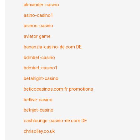
alexander-casino
asino-casino1
asinos-casino
aviator game
bananzia-casino-de.com DE
bdmbet-casino
bdmbet-casino1
betalright-casino
beticocasinos.com fr promotions
betlive-casino
betnjet-casino
cashlounge-casino-de.com DE
chrisolley.co.uk