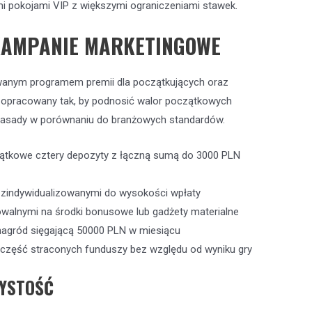
i pokojami VIP z większymi ograniczeniami stawek.
KAMPANIE MARKETINGOWE
wanym programem premii dla początkujących oraz
ał opracowany tak, by podnosić walor początkowych
 zasady w porównaniu do branżowych standardów.
zątkowe cztery depozyty z łączną sumą do 3000 PLN
 zindywidualizowanymi do wysokości wpłaty
owalnymi na środki bonusowe lub gadżety materialne
agród sięgającą 50000 PLN w miesiącu
 część straconych funduszy bez względu od wyniku gry
ZYSTOŚĆ