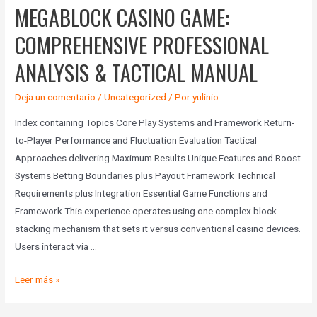
MEGABLOCK CASINO GAME:
COMPREHENSIVE PROFESSIONAL
ANALYSIS & TACTICAL MANUAL
Deja un comentario
/
Uncategorized
/ Por
yulinio
Index containing Topics Core Play Systems and Framework Return-
to-Player Performance and Fluctuation Evaluation Tactical
Approaches delivering Maximum Results Unique Features and Boost
Systems Betting Boundaries plus Payout Framework Technical
Requirements plus Integration Essential Game Functions and
Framework This experience operates using one complex block-
stacking mechanism that sets it versus conventional casino devices.
Users interact via …
Leer más »