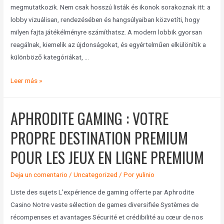
megmutatkozik. Nem csak hosszú listák és ikonok sorakoznak itt: a
lobby vizuálisan, rendezésében és hangsúlyaiban közvetíti, hogy
milyen fajta játékélményre számíthatsz. A modern lobbik gyorsan
reagálnak, kiemelik az újdonságokat, és egyértelműen elkülönítik a
különböző kategóriákat, …
Leer más »
APHRODITE GAMING : VOTRE
PROPRE DESTINATION PREMIUM
POUR LES JEUX EN LIGNE PREMIUM
Deja un comentario
/
Uncategorized
/ Por
yulinio
Liste des sujets L’expérience de gaming offerte par Aphrodite
Casino Notre vaste sélection de games diversifiée Systèmes de
récompenses et avantages Sécurité et crédibilité au cœur de nos