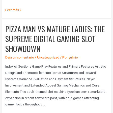
Leer más »
PIZZA MAN VS MATURE LADIES: THE
SUPREME DIGITAL GAMING SLOT
SHOWDOWN
Deja un comentario
/
Uncategorized
/ Por
yulinio
Index of Sections Game Play Features and Primary Features Artistic
Design and Thematic Elements Bonus Structures and Reward
Systems Variance Evaluation and Payment Structures Player
Involvement and Extended Appeal Gaming Mechanics and Core
Elements This adult-themed slot machine type has seen remarkable
expansion in recent few years past, with bold games attracting
gamer focus throughout …