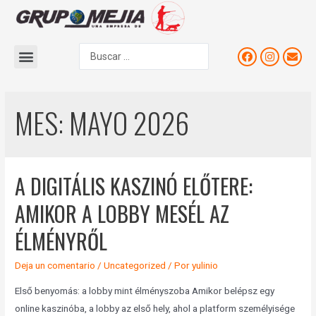
MES:
MAYO 2026
A DIGITÁLIS KASZINÓ ELŐTERE:
AMIKOR A LOBBY MESÉL AZ
ÉLMÉNYRŐL
Deja un comentario
/
Uncategorized
/ Por
yulinio
Első benyomás: a lobby mint élményszoba Amikor belépsz egy
online kaszinóba, a lobby az első hely, ahol a platform személyisége