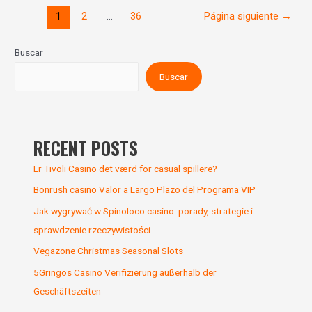
1
2
…
36
Página siguiente
→
Buscar
Buscar
RECENT POSTS
Er Tivoli Casino det værd for casual spillere?
Bonrush casino Valor a Largo Plazo del Programa VIP
Jak wygrywać w Spinoloco casino: porady, strategie i
sprawdzenie rzeczywistości
Vegazone Christmas Seasonal Slots
5Gringos Casino Verifizierung außerhalb der
Geschäftszeiten