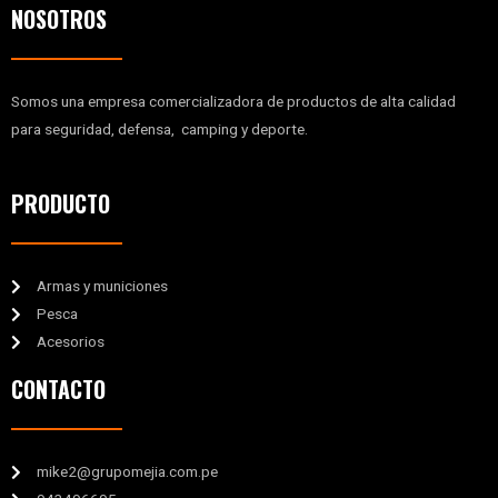
NOSOTROS
Somos una empresa comercializadora de productos de alta calidad
para seguridad, defensa, camping y deporte.
PRODUCTO
Armas y municiones
Pesca
Acesorios
CONTACTO
mike2@grupomejia.com.pe