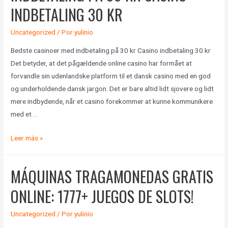
INDBETALING 30 KR
Uncategorized
/ Por
yulinio
Bedste casinoer med indbetaling på 30 kr Сasino indbetaling 30 kr
Det betyder, at det pågældende online casino har formået at
forvandle sin udenlandske platform til et dansk casino med en god
og underholdende dansk jargon. Det er bare altid lidt sjovere og lidt
mere indbydende, når et casino forekommer at kunne kommunikere
med et …
Leer más »
MÁQUINAS TRAGAMONEDAS GRATIS
ONLINE: 1777+ JUEGOS DE SLOTS!
Uncategorized
/ Por
yulinio