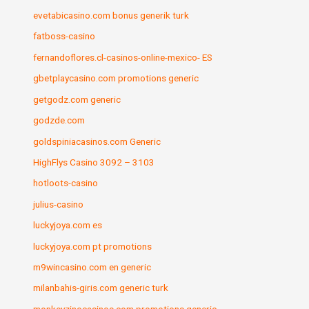
evetabicasino.com bonus generik turk
fatboss-casino
fernandoflores.cl-casinos-online-mexico- ES
gbetplaycasino.com promotions generic
getgodz.com generic
godzde.com
goldspiniacasinos.com Generic
HighFlys Casino 3092 – 3103
hotloots-casino
julius-casino
luckyjoya.com es
luckyjoya.com pt promotions
m9wincasino.com en generic
milanbahis-giris.com generic turk
monkeyzinocasinos.com promotions generic