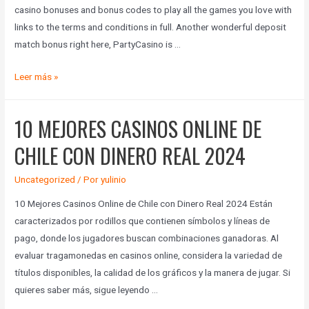
casino bonuses and bonus codes to play all the games you love with
links to the terms and conditions in full. Another wonderful deposit
match bonus right here, PartyCasino is …
Leer más »
10 MEJORES CASINOS ONLINE DE
CHILE CON DINERO REAL 2024
Uncategorized
/ Por
yulinio
10 Mejores Casinos Online de Chile con Dinero Real 2024 Están
caracterizados por rodillos que contienen símbolos y líneas de
pago, donde los jugadores buscan combinaciones ganadoras. Al
evaluar tragamonedas en casinos online, considera la variedad de
títulos disponibles, la calidad de los gráficos y la manera de jugar. Si
quieres saber más, sigue leyendo …