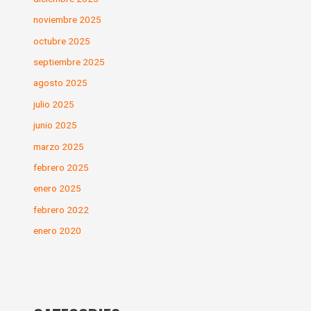
noviembre 2025
octubre 2025
septiembre 2025
agosto 2025
julio 2025
junio 2025
marzo 2025
febrero 2025
enero 2025
febrero 2022
enero 2020