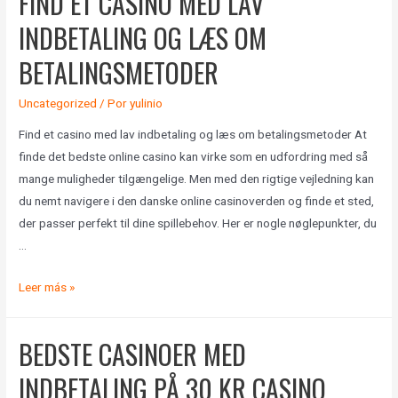
FIND ET CASINO MED LAV
INDBETALING OG LÆS OM
BETALINGSMETODER
Uncategorized
/ Por
yulinio
Find et casino med lav indbetaling og læs om betalingsmetoder At
finde det bedste online casino kan virke som en udfordring med så
mange muligheder tilgængelige. Men med den rigtige vejledning kan
du nemt navigere i den danske online casinoverden og finde et sted,
der passer perfekt til dine spillebehov. Her er nogle nøglepunkter, du
…
Leer más »
BEDSTE CASINOER MED
INDBETALING PÅ 30 KR СASINO