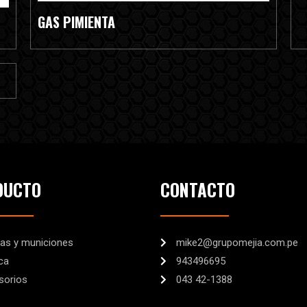
GAS PIMIENTA
DUCTO
CONTACTO
as y municiones
mike2@grupomejia.com.pe
ca
943496695
sorios
043 42-1388