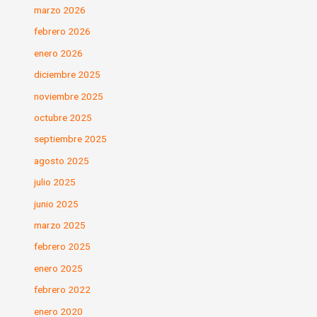
marzo 2026
febrero 2026
enero 2026
diciembre 2025
noviembre 2025
octubre 2025
septiembre 2025
agosto 2025
julio 2025
junio 2025
marzo 2025
febrero 2025
enero 2025
febrero 2022
enero 2020