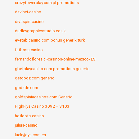
crazytowerplay.com pl promotions
davinci-casino
divaspin-casino
dudleygraphicsstudio.co.uk
evetabicasino.com bonus generik turk
fatboss-casino
fernandoflores.cl-casinos-online-mexico- ES
gbetplaycasino.com promotions generic
getgodz.com generic
godzde.com
goldspiniacasinos.com Generic
HighFlys Casino 3092 – 3103
hotloots-casino
julius-casino
luckyjoya.com es