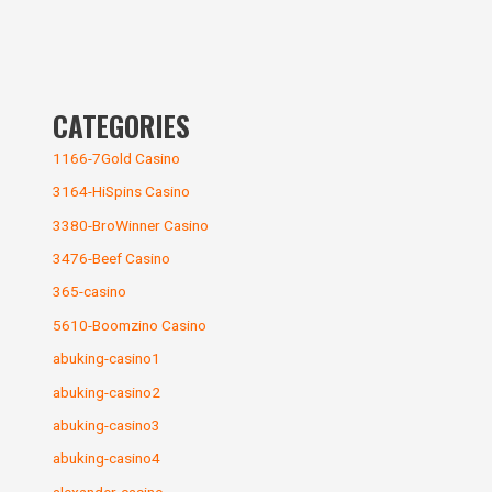
CATEGORIES
1166-7Gold Casino
3164-HiSpins Casino
3380-BroWinner Casino
3476-Beef Casino
365-casino
5610-Boomzino Casino
abuking-casino1
abuking-casino2
abuking-casino3
abuking-casino4
alexander-casino