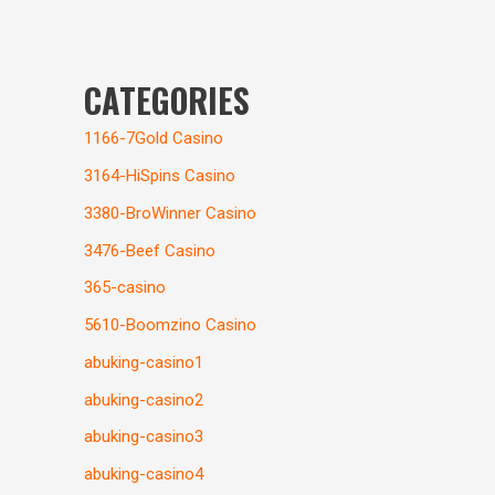
CATEGORIES
1166-7Gold Casino
3164-HiSpins Casino
3380-BroWinner Casino
3476-Beef Casino
365-casino
5610-Boomzino Casino
abuking-casino1
abuking-casino2
abuking-casino3
abuking-casino4