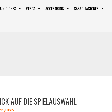
MUNICIONES
PESCA
ACCESORIOS
CAPACITACIONES
LICK AUF DIE SPIELAUSWAHL
or
yulinio