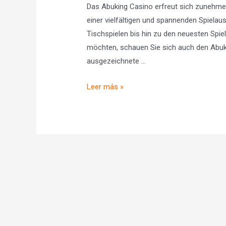
Das Abuking Casino erfreut sich zunehmend
einer vielfältigen und spannenden Spielaus
Tischspielen bis hin zu den neuesten Spi
möchten, schauen Sie sich auch den Abuk
ausgezeichnete …
Leer más »