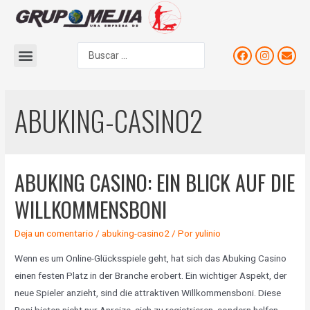
ABUKING-CASINO2
ABUKING CASINO: EIN BLICK AUF DIE
WILLKOMMENSBONI
Deja un comentario
/
abuking-casino2
/ Por
yulinio
Wenn es um Online-Glücksspiele geht, hat sich das Abuking Casino
einen festen Platz in der Branche erobert. Ein wichtiger Aspekt, der
neue Spieler anzieht, sind die attraktiven Willkommensboni. Diese
Boni bieten nicht nur Anreize, sich zu registrieren, sondern helfen