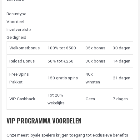
Bonustype
Voordeel
Inzetvereiste
Geldigheid
Welkomstbonus
100% tot €500
35x bonus
30 dagen
Reload Bonus
50% tot €250
30x bonus
14 dagen
Free Spins
40x
150 gratis spins
21 dagen
Pakket
winsten
Tot 20%
VIP Cashback
Geen
7 dagen
wekelijks
VIP PROGRAMMA VOORDELEN
Onze meest loyale spelers krijgen toegang tot exclusieve benefits