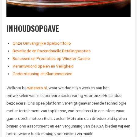
INHOUDSOPGAVE
Onze Omvangrijke Spelportfolio
Beveiligde en Razendsnelle Betalingsopties
Bonussen en Promoties op Winzter Casino
Verantwoord Spelen en Veiligheid
Ondersteuning en Klantenservice
Welkom bij
winzters.nl
, waar we dagelijks werken aan het
ontwikkelen van ‘n superieure spelervaring voor onze Hollandse
bezoekers. Ons speelplatform verenigt geavanceerde technologie
met entertainment van topklasse, wat resulteert in een sfeer waar
gamers zich meteen thuis voelen. Met ruim dan drieduizend spellen
binnen ons assortiment en een vergunning van de KSA bieden wij een
betrouwbare bestemming voor casino vermaak.