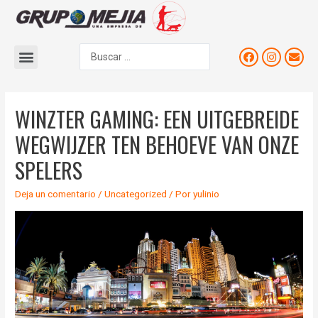
WINZTER GAMING: EEN UITGEBREIDE
WEGWIJZER TEN BEHOEVE VAN ONZE
SPELERS
Deja un comentario
/
Uncategorized
/ Por
yulinio