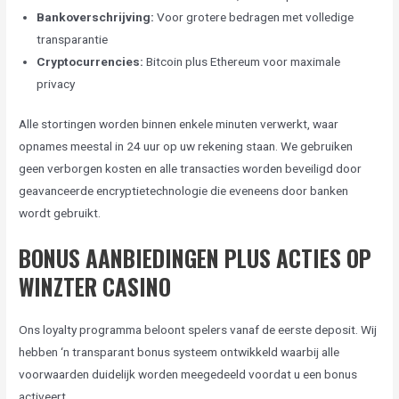
Bankoverschrijving:
Voor grotere bedragen met volledige
transparantie
Cryptocurrencies:
Bitcoin plus Ethereum voor maximale
privacy
Alle stortingen worden binnen enkele minuten verwerkt, waar
opnames meestal in 24 uur op uw rekening staan. We gebruiken
geen verborgen kosten en alle transacties worden beveiligd door
geavanceerde encryptietechnologie die eveneens door banken
wordt gebruikt.
BONUS AANBIEDINGEN PLUS ACTIES OP
WINZTER CASINO
Ons loyalty programma beloont spelers vanaf de eerste deposit. Wij
hebben ‘n transparant bonus systeem ontwikkeld waarbij alle
voorwaarden duidelijk worden meegedeeld voordat u een bonus
activeert.