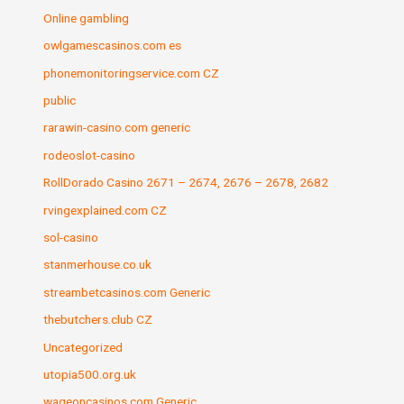
Online gambling
owlgamescasinos.com es
phonemonitoringservice.com CZ
public
rarawin-casino.com generic
rodeoslot-casino
RollDorado Casino 2671 – 2674, 2676 – 2678, 2682
rvingexplained.com CZ
sol-casino
stanmerhouse.co.uk
streambetcasinos.com Generic
thebutchers.club CZ
Uncategorized
utopia500.org.uk
wageoncasinos.com Generic