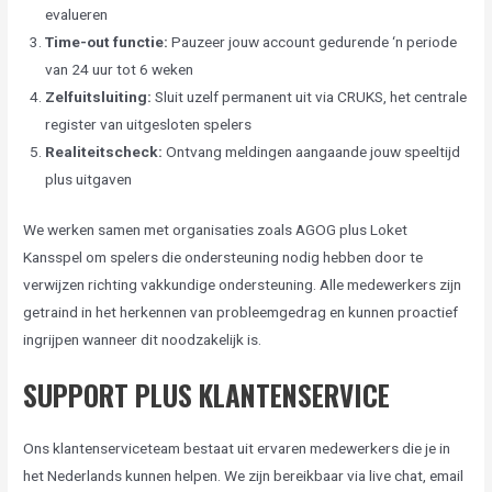
evalueren
Time-out functie:
Pauzeer jouw account gedurende ‘n periode
van 24 uur tot 6 weken
Zelfuitsluiting:
Sluit uzelf permanent uit via CRUKS, het centrale
register van uitgesloten spelers
Realiteitscheck:
Ontvang meldingen aangaande jouw speeltijd
plus uitgaven
We werken samen met organisaties zoals AGOG plus Loket
Kansspel om spelers die ondersteuning nodig hebben door te
verwijzen richting vakkundige ondersteuning. Alle medewerkers zijn
getraind in het herkennen van probleemgedrag en kunnen proactief
ingrijpen wanneer dit noodzakelijk is.
SUPPORT PLUS KLANTENSERVICE
Ons klantenserviceteam bestaat uit ervaren medewerkers die je in
het Nederlands kunnen helpen. We zijn bereikbaar via live chat, email