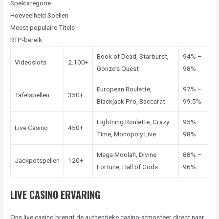
Spelcategorie
Hoeveelheid Spellen
Meest populaire Titels
RTP-bereik
Book of Dead, Starburst,
94% –
Videoslots
2.100+
Gonzo’s Quest
98%
European Roulette,
97% –
Tafelspellen
350+
Blackjack Pro, Baccarat
99.5%
Lightning Roulette, Crazy
95% –
Live Casino
450+
Time, Monopoly Live
98%
Mega Moolah, Divine
88% –
Jackpotspellen
120+
Fortune, Hall of Gods
96%
LIVE CASINO ERVARING
Ons live casino brengt de authentieke casino-atmosfeer direct naar