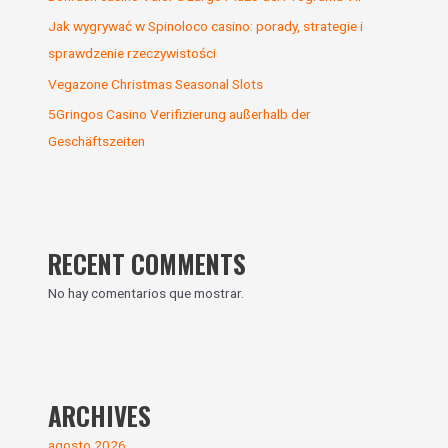
Jak wygrywać w Spinoloco casino: porady, strategie i
sprawdzenie rzeczywistości
Vegazone Christmas Seasonal Slots
5Gringos Casino Verifizierung außerhalb der
Geschäftszeiten
RECENT COMMENTS
No hay comentarios que mostrar.
ARCHIVES
agosto 2026