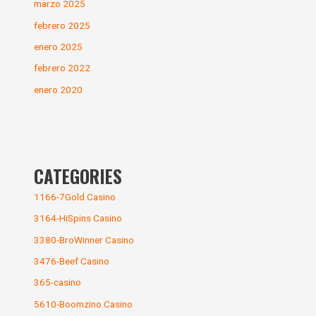
marzo 2025
febrero 2025
enero 2025
febrero 2022
enero 2020
CATEGORIES
1166-7Gold Casino
3164-HiSpins Casino
3380-BroWinner Casino
3476-Beef Casino
365-casino
5610-Boomzino Casino