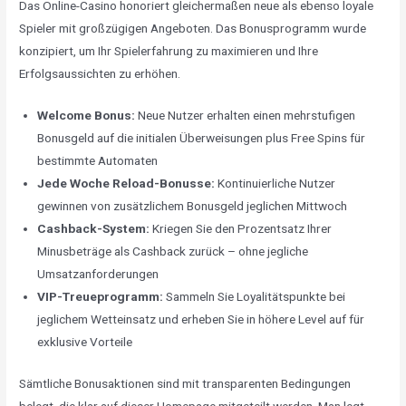
Das Online-Casino honoriert gleichermaßen neue als ebenso loyale
Spieler mit großzügigen Angeboten. Das Bonusprogramm wurde
konzipiert, um Ihr Spielerfahrung zu maximieren und Ihre
Erfolgsaussichten zu erhöhen.
Welcome Bonus:
Neue Nutzer erhalten einen mehrstufigen
Bonusgeld auf die initialen Überweisungen plus Free Spins für
bestimmte Automaten
Jede Woche Reload-Bonusse:
Kontinuierliche Nutzer
gewinnen von zusätzlichem Bonusgeld jeglichen Mittwoch
Cashback-System:
Kriegen Sie den Prozentsatz Ihrer
Minusbeträge als Cashback zurück – ohne jegliche
Umsatzanforderungen
VIP-Treueprogramm:
Sammeln Sie Loyalitätspunkte bei
jeglichem Wetteinsatz und erheben Sie in höhere Level auf für
exklusive Vorteile
Sämtliche Bonusaktionen sind mit transparenten Bedingungen
belegt, die klar auf dieser Homepage mitgeteilt werden. Man legt