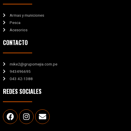
Armas y municiones
Pesca
Acesorios
CONTACTO
mike2@grupomejia.com.pe
943496695
043 42-1388
REDES SOCIALES