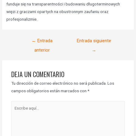
funduje się na transparentności i budowaniu długoterminowych
więzi z graczami opartych na obustronnym zaufaniu oraz
profesjonalizmie.
←
Entrada
Entrada siguiente
anterior
→
DEJA UN COMENTARIO
Tu dirección de correo electrónico no será publicada.
Los
campos obligatorios están marcados con
*