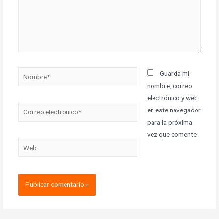
Guarda mi
nombre, correo
electrónico y web
en este navegador
para la próxima
vez que comente.