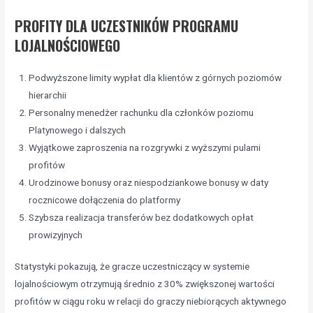
PROFITY DLA UCZESTNIKÓW PROGRAMU
LOJALNOŚCIOWEGO
Podwyższone limity wypłat dla klientów z górnych poziomów
hierarchii
Personalny menedżer rachunku dla członków poziomu
Platynowego i dalszych
Wyjątkowe zaproszenia na rozgrywki z wyższymi pulami
profitów
Urodzinowe bonusy oraz niespodziankowe bonusy w daty
rocznicowe dołączenia do platformy
Szybsza realizacja transferów bez dodatkowych opłat
prowizyjnych
Statystyki pokazują, że gracze uczestniczący w systemie
lojalnościowym otrzymują średnio z 30% zwiększonej wartości
profitów w ciągu roku w relacji do graczy niebiorących aktywnego