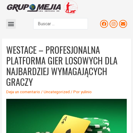
WESTACE – PROFESJONALNA
PLATFORMA GIER LOSOWYCH DLA
NAJBARDZIEJ WYMAGAJĄCYCH
GRACZY
Deja un comentario
/
Uncategorized
/ Por
yulinio