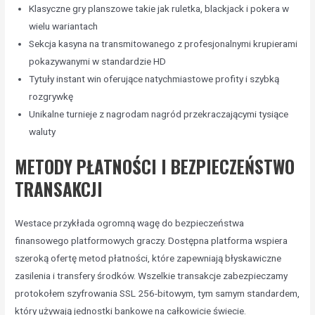
Klasyczne gry planszowe takie jak ruletka, blackjack i pokera w
wielu wariantach
Sekcja kasyna na transmitowanego z profesjonalnymi krupierami
pokazywanymi w standardzie HD
Tytuły instant win oferujące natychmiastowe profity i szybką
rozgrywkę
Unikalne turnieje z nagrodam nagród przekraczającymi tysiące
waluty
METODY PŁATNOŚCI I BEZPIECZEŃSTWO
TRANSAKCJI
Westace przykłada ogromną wagę do bezpieczeństwa
finansowego platformowych graczy. Dostępna platforma wspiera
szeroką ofertę metod płatności, które zapewniają błyskawiczne
zasilenia i transfery środków. Wszelkie transakcje zabezpieczamy
protokołem szyfrowania SSL 256-bitowym, tym samym standardem,
który używają jednostki bankowe na całkowicie świecie.