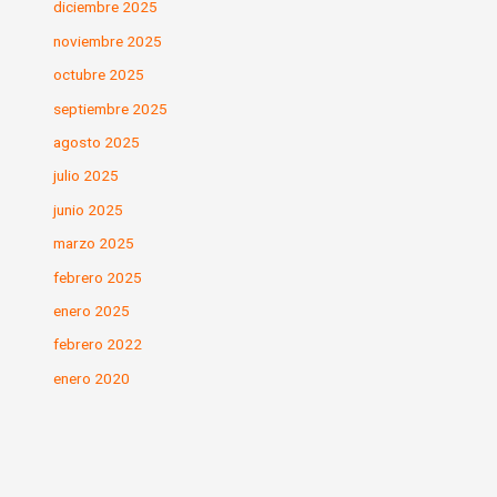
diciembre 2025
noviembre 2025
octubre 2025
septiembre 2025
agosto 2025
julio 2025
junio 2025
marzo 2025
febrero 2025
enero 2025
febrero 2022
enero 2020