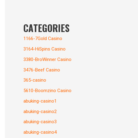
CATEGORIES
1166-7Gold Casino
3164-HiSpins Casino
3380-BroWinner Casino
3476-Beef Casino
365-casino
5610-Boomzino Casino
abuking-casino1
abuking-casino2
abuking-casino3
abuking-casino4