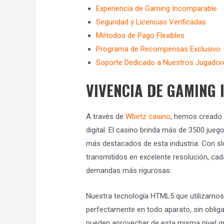
Experiencia de Gaming Incomparable
Seguridad y Licencias Verificadas
Métodos de Pago Flexibles
Programa de Recompensas Exclusivo
Soporte Dedicado a Nuestros Jugador
VIVENCIA DE GAMING
A través de
Wbetz casino
, hemos creado 
digital. El casino brinda más de 3500 ju
más destacados de esta industria. Con slo
transmitidos en excelente resolución, ca
demandas más rigurosas.
Nuestra tecnología HTML5 que utilizamos
perfectamente en todo aparato, sin oblig
pueden aprovechar de esta misma nivel gr