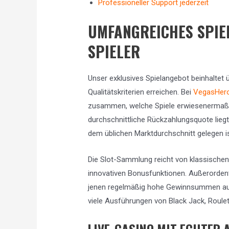
Professioneller Support jederzeit
UMFANGREICHES SPIE
SPIELER
Unser exklusives Spielangebot beinhaltet
Qualitätskriterien erreichen. Bei
VegasHer
zusammen, welche Spiele erwiesenermaße
durchschnittliche Rückzahlungsquote lieg
dem üblichen Marktdurchschnitt gelegen is
Die Slot-Sammlung reicht von klassischen
innovativen Bonusfunktionen. Außerordentl
jenen regelmäßig hohe Gewinnsummen aus
viele Ausführungen von Black Jack, Roulet