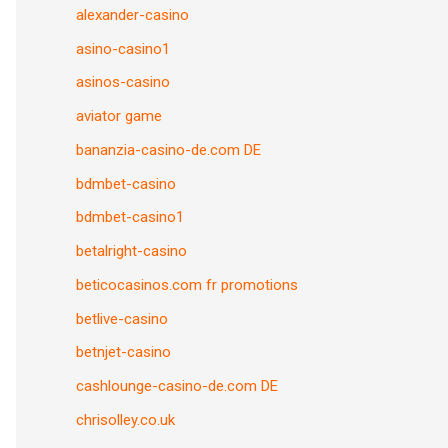
alexander-casino
asino-casino1
asinos-casino
aviator game
bananzia-casino-de.com DE
bdmbet-casino
bdmbet-casino1
betalright-casino
beticocasinos.com fr promotions
betlive-casino
betnjet-casino
cashlounge-casino-de.com DE
chrisolley.co.uk