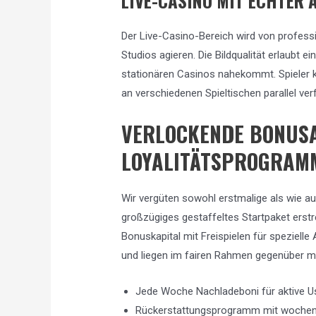
LIVE-CASINO MIT ECHTER
Der Live-Casino-Bereich wird von professi
Studios agieren. Die Bildqualität erlaubt 
stationären Casinos nahekommt. Spieler k
an verschiedenen Spieltischen parallel ver
VERLOCKENDE BONUS
LOYALITÄTSPROGRAM
Wir vergüten sowohl erstmalige als wie au
großzügiges gestaffeltes Startpaket erstr
Bonuskapital mit Freispielen für speziell
und liegen im fairen Rahmen gegenüber m
Jede Woche Nachladeboni für aktive U
Rückerstattungsprogramm mit wochenwe