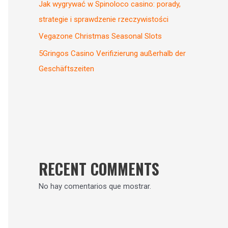
Jak wygrywać w Spinoloco casino: porady,
strategie i sprawdzenie rzeczywistości
Vegazone Christmas Seasonal Slots
5Gringos Casino Verifizierung außerhalb der
Geschäftszeiten
RECENT COMMENTS
No hay comentarios que mostrar.