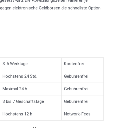
gesetzt wird. Die Abwicklungszeiten variieren je
gegen elektronische Geldbörsen die schnellste Option
3-5 Werktage
Kostenfrei
Höchstens 24 Std.
Gebührenfrei
Maximal 24 h
Gebührenfrei
3 bis 7 Geschäftstage
Gebührenfrei
Höchstens 12 h
Network-Fees