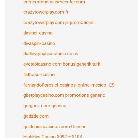
cornerstoneautismcenter.com
crazytowerplay.com fr
crazytowerplay.com pl promotions
davinci-casino
divaspin-casino
dudleygraphicsstudio.co.uk
evetabicasino.com bonus generik turk
fatboss-casino
fernandoflores.cl-casinos-online-mexico- ES
gbetplaycasino.com promotions generic
getgodz.com generic
godzde.com
goldspiniacasinos.com Generic
HighFlys Casino 3092 – 3103