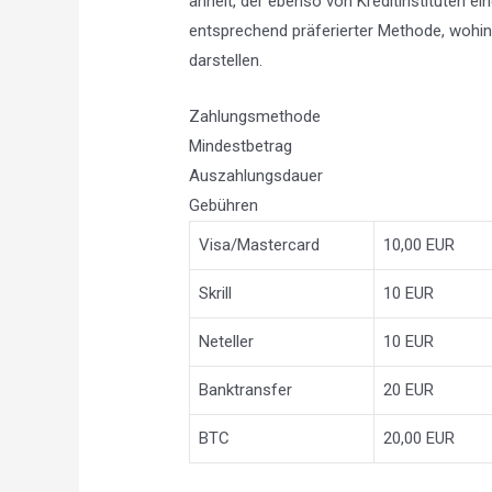
ähnelt, der ebenso von Kreditinstituten ein
entsprechend präferierter Methode, wohin
darstellen.
Zahlungsmethode
Mindestbetrag
Auszahlungsdauer
Gebühren
Visa/Mastercard
10,00 EUR
Skrill
10 EUR
Neteller
10 EUR
Banktransfer
20 EUR
BTC
20,00 EUR