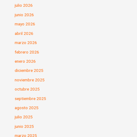
julio 2026
junio 2026
mayo 2026
abril 2026
marzo 2026
febrero 2026
enero 2026
diciembre 2025
noviembre 2025
octubre 2025
septiembre 2025
agosto 2025
julio 2025
junio 2025
marzo 2025