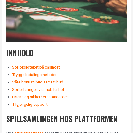
INNHOLD
Spillbiblioteket på casinoet
Trygge betalingsmetoder
Våre bonustilbud samt tilbud
Spillerfaringen via mobilenhet
Lisens og sikkerhetsstandarder
Tilgjengelig support
SPILLSAMLINGEN HOS PLATTFORMEN