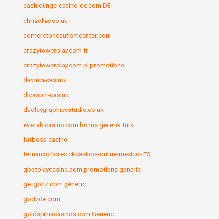
cashlounge-casino-de.com DE
chrisolley.co.uk
cornerstoneautismcenter.com
crazytowerplay.com fr
crazytowerplay.com pl promotions
davinci-casino
divaspin-casino
dudleygraphicsstudio.co.uk
evetabicasino.com bonus generik turk
fatboss-casino
fernandoflores.cl-casinos-online-mexico- ES
gbetplaycasino.com promotions generic
getgodz.com generic
godzde.com
goldspiniacasinos.com Generic