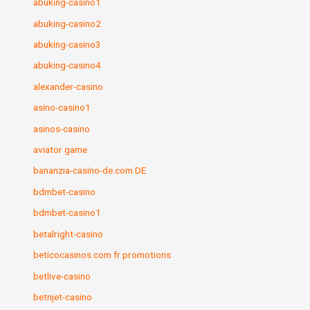
abuking-casino1
abuking-casino2
abuking-casino3
abuking-casino4
alexander-casino
asino-casino1
asinos-casino
aviator game
bananzia-casino-de.com DE
bdmbet-casino
bdmbet-casino1
betalright-casino
beticocasinos.com fr promotions
betlive-casino
betnjet-casino