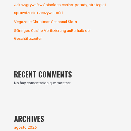
Jak wygrywać w Spinoloco casino: porady, strategie i
sprawdzenie rzeczywistości
Vegazone Christmas Seasonal Slots
5Gringos Casino Verifizierung außerhalb der
Geschäftszeiten
RECENT COMMENTS
No hay comentarios que mostrar.
ARCHIVES
agosto 2026