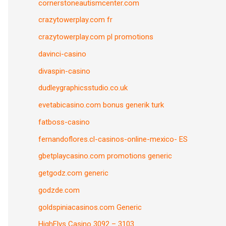
cornerstoneautismcenter.com
crazytowerplay.com fr
crazytowerplay.com pl promotions
davinci-casino
divaspin-casino
dudleygraphicsstudio.co.uk
evetabicasino.com bonus generik turk
fatboss-casino
fernandoflores.cl-casinos-online-mexico- ES
gbetplaycasino.com promotions generic
getgodz.com generic
godzde.com
goldspiniacasinos.com Generic
HighFlys Casino 3092 – 3103