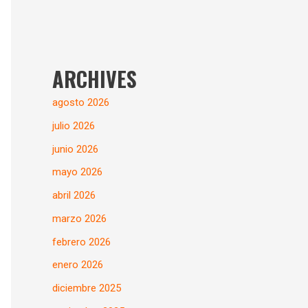
ARCHIVES
agosto 2026
julio 2026
junio 2026
mayo 2026
abril 2026
marzo 2026
febrero 2026
enero 2026
diciembre 2025