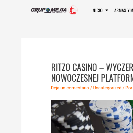
INICIO
ARMAS Y 
RITZO CASINO – WYCZE
NOWOCZESNEJ PLATFOR
Deja un comentario
/
Uncategorized
/ Po