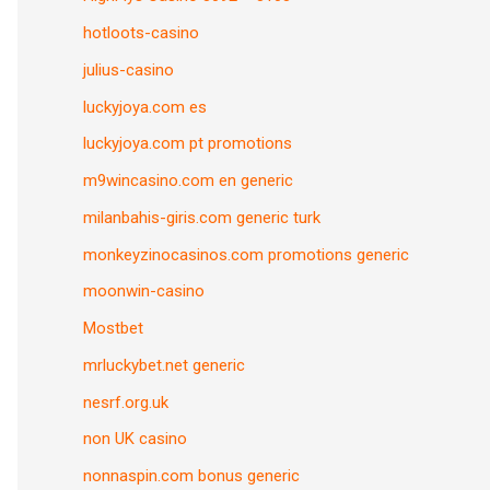
hotloots-casino
julius-casino
luckyjoya.com es
luckyjoya.com pt promotions
m9wincasino.com en generic
milanbahis-giris.com generic turk
monkeyzinocasinos.com promotions generic
moonwin-casino
Mostbet
mrluckybet.net generic
nesrf.org.uk
non UK casino
nonnaspin.com bonus generic