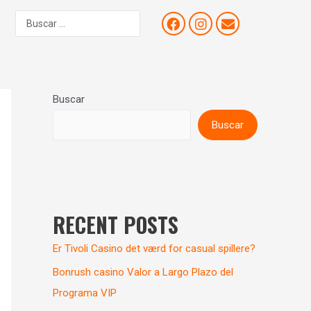
Buscar
Buscar
RECENT POSTS
Er Tivoli Casino det værd for casual spillere?
Bonrush casino Valor a Largo Plazo del
Programa VIP