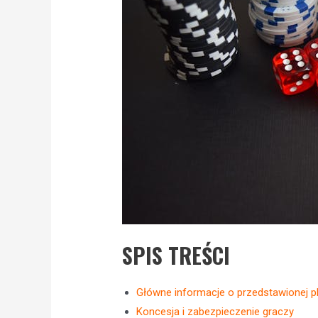
SPIS TREŚCI
Główne informacje o przedstawionej p
Koncesja i zabezpieczenie graczy