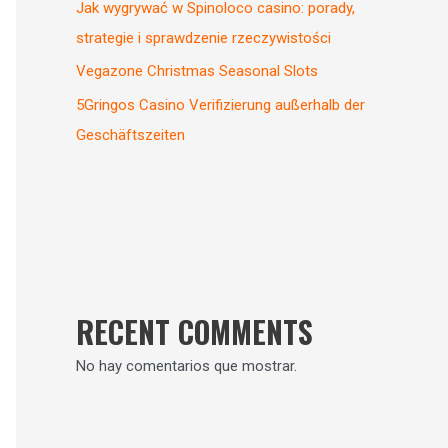
Jak wygrywać w Spinoloco casino: porady,
strategie i sprawdzenie rzeczywistości
Vegazone Christmas Seasonal Slots
5Gringos Casino Verifizierung außerhalb der
Geschäftszeiten
RECENT COMMENTS
No hay comentarios que mostrar.