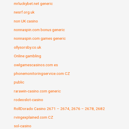
mrluckybet.net generic
nesrf.org.uk
non UK casino
nonnaspin.com bonus generic
nonnaspin.com games generic
ollysorsby.co.uk
Online gambling
owlgamescasinos.com es
phonemonitoringservice.com CZ
public
rarawin-casino.com generic
rodeoslot-casino
RollDorado Casino 2671 – 2674, 2676 – 2678, 2682
rvingexplained.com CZ
sol-casino