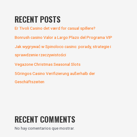
RECENT POSTS
Er Tivoli Casino det værd for casual spillere?
Bonrush casino Valor a Largo Plazo del Programa VIP
Jak wygrywać w Spinoloco casino: porady, strategie i
sprawdzenie rzeczywistości
Vegazone Christmas Seasonal Slots
5Gringos Casino Verifizierung außerhalb der
Geschäftszeiten
RECENT COMMENTS
No hay comentarios que mostrar.