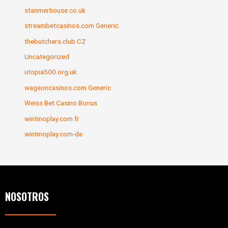
stanmerhouse.co.uk
streambetcasinos.com Generic
thebutchers.club CZ
Uncategorized
utopia500.org.uk
wageoncasinos.com Generic
Weiss Bet Casino Bonus
wintinoplay.com fr
wintinoplay.com-de
NOSOTROS