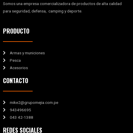
Somos una empresa comercializadora de productos de alta calidad
para seguridad, defensa, camping y deporte.
PRODUCTO
Armas y municiones
Pesca
Acesorios
CONTACTO
mike2@grupomejia.com.pe
943496695
043 42-1388
REDES SOCIALES