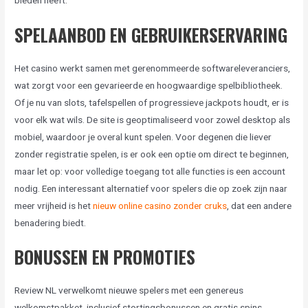
SPELAANBOD EN GEBRUIKERSERVARING
Het casino werkt samen met gerenommeerde softwareleveranciers,
wat zorgt voor een gevarieerde en hoogwaardige spelbibliotheek.
Of je nu van slots, tafelspellen of progressieve jackpots houdt, er is
voor elk wat wils. De site is geoptimaliseerd voor zowel desktop als
mobiel, waardoor je overal kunt spelen. Voor degenen die liever
zonder registratie spelen, is er ook een optie om direct te beginnen,
maar let op: voor volledige toegang tot alle functies is een account
nodig. Een interessant alternatief voor spelers die op zoek zijn naar
meer vrijheid is het
nieuw online casino zonder cruks
, dat een andere
benadering biedt.
BONUSSEN EN PROMOTIES
Review NL verwelkomt nieuwe spelers met een genereus
welkomstpakket, inclusief stortingsbonussen en gratis spins.