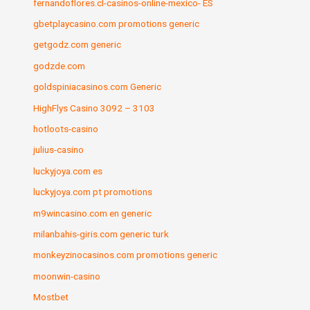
fernandoflores.cl-casinos-online-mexico- ES
gbetplaycasino.com promotions generic
getgodz.com generic
godzde.com
goldspiniacasinos.com Generic
HighFlys Casino 3092 – 3103
hotloots-casino
julius-casino
luckyjoya.com es
luckyjoya.com pt promotions
m9wincasino.com en generic
milanbahis-giris.com generic turk
monkeyzinocasinos.com promotions generic
moonwin-casino
Mostbet