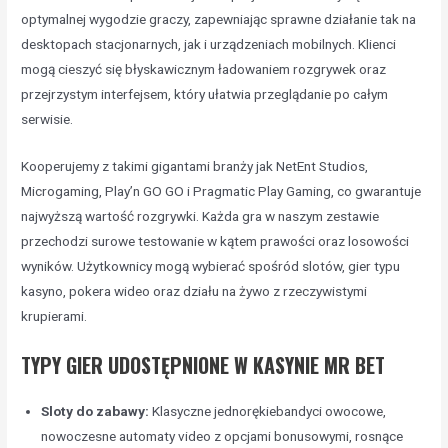
optymalnej wygodzie graczy, zapewniając sprawne działanie tak na
desktopach stacjonarnych, jak i urządzeniach mobilnych. Klienci
mogą cieszyć się błyskawicznym ładowaniem rozgrywek oraz
przejrzystym interfejsem, który ułatwia przeglądanie po całym
serwisie.
Kooperujemy z takimi gigantami branży jak NetEnt Studios,
Microgaming, Play’n GO GO i Pragmatic Play Gaming, co gwarantuje
najwyższą wartość rozgrywki. Każda gra w naszym zestawie
przechodzi surowe testowanie w kątem prawości oraz losowości
wyników. Użytkownicy mogą wybierać spośród slotów, gier typu
kasyno, pokera wideo oraz działu na żywo z rzeczywistymi
krupierami.
TYPY GIER UDOSTĘPNIONE W KASYNIE MR BET
Sloty do zabawy:
Klasyczne jednorękiebandyci owocowe,
nowoczesne automaty video z opcjami bonusowymi, rosnące