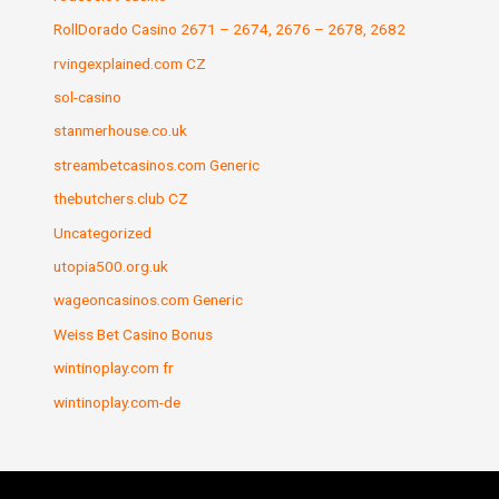
RollDorado Casino 2671 – 2674, 2676 – 2678, 2682
rvingexplained.com CZ
sol-casino
stanmerhouse.co.uk
streambetcasinos.com Generic
thebutchers.club CZ
Uncategorized
utopia500.org.uk
wageoncasinos.com Generic
Weiss Bet Casino Bonus
wintinoplay.com fr
wintinoplay.com-de