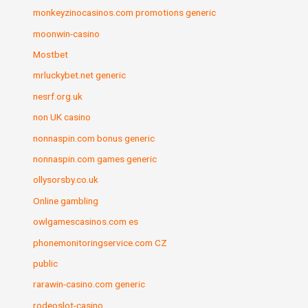
monkeyzinocasinos.com promotions generic
moonwin-casino
Mostbet
mrluckybet.net generic
nesrf.org.uk
non UK casino
nonnaspin.com bonus generic
nonnaspin.com games generic
ollysorsby.co.uk
Online gambling
owlgamescasinos.com es
phonemonitoringservice.com CZ
public
rarawin-casino.com generic
rodeoslot-casino