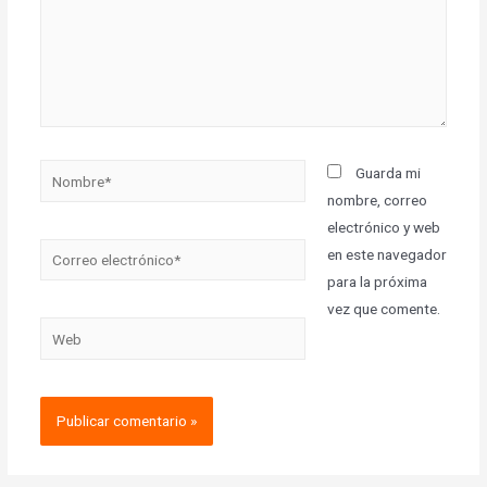
Guarda mi
nombre, correo
electrónico y web
en este navegador
para la próxima
vez que comente.