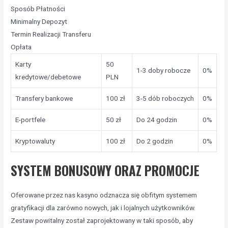
Sposób Płatności
Minimalny Depozyt
Termin Realizacji Transferu
Opłata
Karty
50
1-3 doby robocze
0%
kredytowe/debetowe
PLN
Transfery bankowe
100 zł
3-5 dób roboczych
0%
E-portfele
50 zł
Do 24 godzin
0%
Kryptowaluty
100 zł
Do 2 godzin
0%
SYSTEM BONUSOWY ORAZ PROMOCJE
Oferowane przez nas kasyno odznacza się obfitym systemem
gratyfikacji dla zarówno nowych, jak i lojalnych użytkowników.
Zestaw powitalny został zaprojektowany w taki sposób, aby