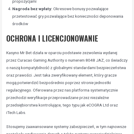
propozycjami
Nagroda bez wpłaty:
Okresowe bonusy pozwalające
przetestować gry pozwalające bez konieczności deponowania
środków
OCHRONA I LICENCJONOWANIE
Kasyno Mr Bet działa w oparciu podstawie zezwolenia wydanej
przez Curacao Gaming Authority o numerem 8048 JAZ, co świadczy
o naszą kompatybilność z globalnymi standardami bezpieczeństwa
oraz prawości. Jest taka zweryfikowany element, który gracze
mogą potwierdzić bezpośrednio poprzez stronie jednostki
regulacyjnego. Oferowana przez nas platforma systematycznie
przechodzi weryfikacje przeprowadzane przez niezależne
przedsiębiorstwa kontrolujące, tego typu jak eCOGRA Ltd oraz
iTech Labs.
Stosujemy zaawansowane systemy zabezpieczeń, w tym najnowsze