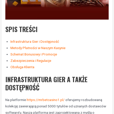
SPIS TREŚCI
Infrastruktura Gier i Dostępność
Metody Płatności w Naszym Kasynie
Schemat Bonusowy i Promocje
Zabezpieczenia i Regulacje
Obsługa Klienta
INFRASTRUKTURA GIER A TAKŻE
DOSTĘPNOŚĆ
Na platformie
https://mrbetcasino1.pl/
oferujemy rozbudowaną
kolekcję zawierającą ponad 5000 tytułów od uznanych dostawców
software’u. Nasza platforma jest zaprojektowana z myślą o