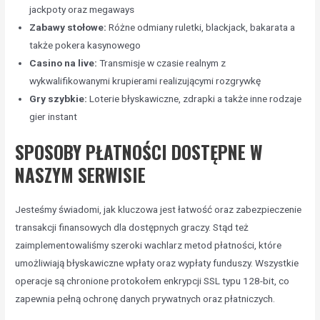
jackpoty oraz megaways
Zabawy stołowe:
Różne odmiany ruletki, blackjack, bakarata a
także pokera kasynowego
Casino na live:
Transmisje w czasie realnym z
wykwalifikowanymi krupierami realizującymi rozgrywkę
Gry szybkie:
Loterie błyskawiczne, zdrapki a także inne rodzaje
gier instant
SPOSOBY PŁATNOŚCI DOSTĘPNE W
NASZYM SERWISIE
Jesteśmy świadomi, jak kluczowa jest łatwość oraz zabezpieczenie
transakcji finansowych dla dostępnych graczy. Stąd też
zaimplementowaliśmy szeroki wachlarz metod płatności, które
umożliwiają błyskawiczne wpłaty oraz wypłaty funduszy. Wszystkie
operacje są chronione protokołem enkrypcji SSL typu 128-bit, co
zapewnia pełną ochronę danych prywatnych oraz płatniczych.