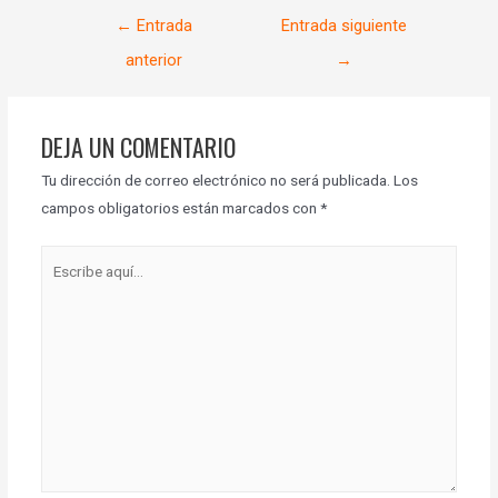
←
Entrada
Entrada siguiente
anterior
→
DEJA UN COMENTARIO
Tu dirección de correo electrónico no será publicada.
Los
campos obligatorios están marcados con
*