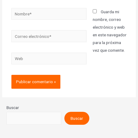
Guarda mi
nombre, correo
electrónico y web
en este navegador
para la próxima
vez que comente.
Buscar
Buscar