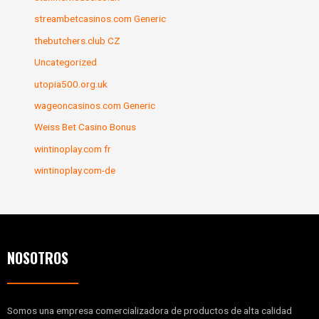
streambetcasinos.com Generic
thebutchers.club CZ
Uncategorized
utopia500.org.uk
wageoncasinos.com Generic
Weiss Bet Casino Bonus
wintinoplay.com fr
wintinoplay.com-de
NOSOTROS
Somos una empresa comercializadora de productos de alta calidad