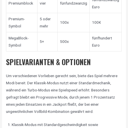
Premiumblock
vier
fünfundzwanzig
Euro
Premium-
5 oder
100x
100€
Symbol
mehr
MegaBlock-
fünfhundert
5+
500x
Symbol
Euro
SPIELVARIANTEN & OPTIONEN
Um verschiedenen Vorlieben gerecht sein, biete das Spiel mehrere
Modi bereit. Der Klassik-Modus nutzt einer Standardmechanik,
während ein Turbo-Modus eine Spielspeed erhöht. Besonders
gefragt bleibt ein Progressive Mode, durch jenem 1 Prozentsatz
eines jeden Einsatzes in ein Jackpot fließt, der bei einer
ungewöhnlichen Vollbild-Kombination gewährt wird.
Klassik-Modus mit Standardgeschwindigkeit sowie