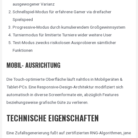
ausgewogener Varianz
Schnellspiel-Modus für erfahrene Gamer via dreifacher
Spielspeed
Progressive-Modus durch kumulierendem Großgewinnsystem
Turniermodus für limitierte Turniere wider weitere User
Test-Modus zwecks risikolosen Ausprobieren sämtlicher
Funktionen
MOBIL- AUSRICHTUNG
Die Touch-optimierte Oberfläche läuft nahtlos in Mobilgeräten &
Tablet-PCs. Eine Responsive-Design-Architektur modifiziert sich
automatisch in diverse Screenformate ein, abzüglich Features
beziehungsweise grafische Güte zu verlieren.
TECHNISCHE EIGENSCHAFTEN
Eine Zufallsgenerierung fußt auf zertifizierten RNG-Algorithmen, jene