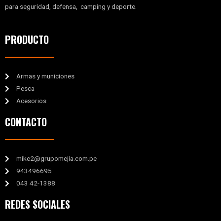
para seguridad, defensa, camping y deporte.
PRODUCTO
Armas y municiones
Pesca
Acesorios
CONTACTO
mike2@grupomejia.com.pe
943496695
043 42-1388
REDES SOCIALES