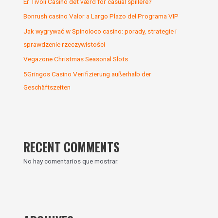
Er Tivoli Casino det værd for casual spillere?
Bonrush casino Valor a Largo Plazo del Programa VIP
Jak wygrywać w Spinoloco casino: porady, strategie i
sprawdzenie rzeczywistości
Vegazone Christmas Seasonal Slots
5Gringos Casino Verifizierung außerhalb der
Geschäftszeiten
RECENT COMMENTS
No hay comentarios que mostrar.