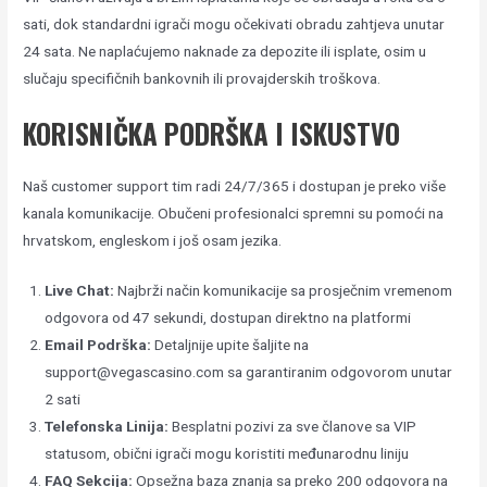
sati, dok standardni igrači mogu očekivati obradu zahtjeva unutar
24 sata. Ne naplaćujemo naknade za depozite ili isplate, osim u
slučaju specifičnih bankovnih ili provajderskih troškova.
KORISNIČKA PODRŠKA I ISKUSTVO
Naš customer support tim radi 24/7/365 i dostupan je preko više
kanala komunikacije. Obučeni profesionalci spremni su pomoći na
hrvatskom, engleskom i još osam jezika.
Live Chat:
Najbrži način komunikacije sa prosječnim vremenom
odgovora od 47 sekundi, dostupan direktno na platformi
Email Podrška:
Detaljnije upite šaljite na
support@vegascasino.com sa garantiranim odgovorom unutar
2 sati
Telefonska Linija:
Besplatni pozivi za sve članove sa VIP
statusom, obični igrači mogu koristiti međunarodnu liniju
FAQ Sekcija:
Opsežna baza znanja sa preko 200 odgovora na