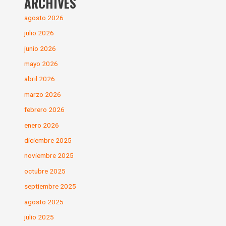
ARCHIVES
agosto 2026
julio 2026
junio 2026
mayo 2026
abril 2026
marzo 2026
febrero 2026
enero 2026
diciembre 2025
noviembre 2025
octubre 2025
septiembre 2025
agosto 2025
julio 2025