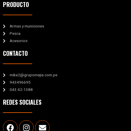
PRODUCTO
Armas y municiones
Pesca
Acesorios
CONTACTO
mike2@grupomejia.com.pe
943496695
043 42-1388
REDES SOCIALES