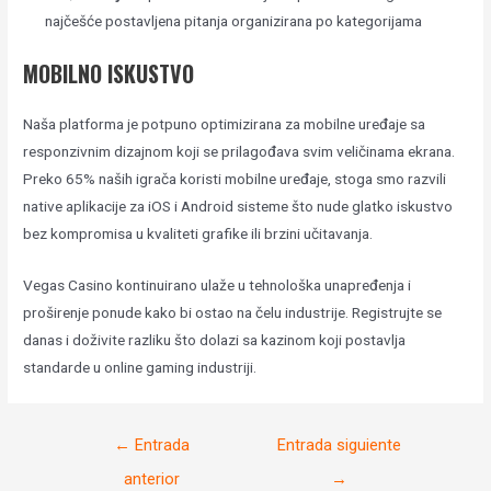
najčešće postavljena pitanja organizirana po kategorijama
MOBILNO ISKUSTVO
Naša platforma je potpuno optimizirana za mobilne uređaje sa
responzivnim dizajnom koji se prilagođava svim veličinama ekrana.
Preko 65% naših igrača koristi mobilne uređaje, stoga smo razvili
native aplikacije za iOS i Android sisteme što nude glatko iskustvo
bez kompromisa u kvaliteti grafike ili brzini učitavanja.
Vegas Casino kontinuirano ulaže u tehnološka unapređenja i
proširenje ponude kako bi ostao na čelu industrije. Registrujte se
danas i doživite razliku što dolazi sa kazinom koji postavlja
standarde u online gaming industriji.
←
Entrada
Entrada siguiente
anterior
→