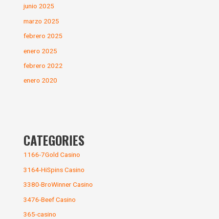
junio 2025
marzo 2025
febrero 2025
enero 2025
febrero 2022
enero 2020
CATEGORIES
1166-7Gold Casino
3164-HiSpins Casino
3380-BroWinner Casino
3476-Beef Casino
365-casino