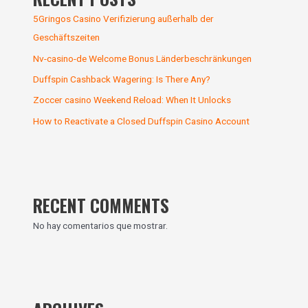
5Gringos Casino Verifizierung außerhalb der
Geschäftszeiten
Nv-casino-de Welcome Bonus Länderbeschränkungen
Duffspin Cashback Wagering: Is There Any?
Zoccer casino Weekend Reload: When It Unlocks
How to Reactivate a Closed Duffspin Casino Account
RECENT COMMENTS
No hay comentarios que mostrar.