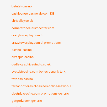
betnjet-casino
cashlounge-casino-de.com DE
chrisolley.co.uk
cornerstoneautismcenter.com
crazytowerplay.com fr
crazytowerplay.com pl promotions
davinci-casino
divaspin-casino
dudleygraphicsstudio.co.uk
evetabicasino.com bonus generik turk
fatboss-casino
fernandoflores.cl-casinos-online-mexico- ES
gbetplaycasino.com promotions generic
getgodz.com generic