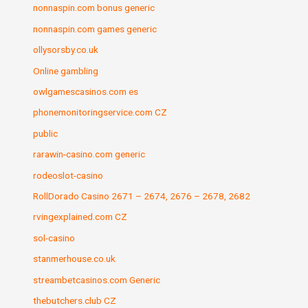
nonnaspin.com bonus generic
nonnaspin.com games generic
ollysorsby.co.uk
Online gambling
owlgamescasinos.com es
phonemonitoringservice.com CZ
public
rarawin-casino.com generic
rodeoslot-casino
RollDorado Casino 2671 – 2674, 2676 – 2678, 2682
rvingexplained.com CZ
sol-casino
stanmerhouse.co.uk
streambetcasinos.com Generic
thebutchers.club CZ