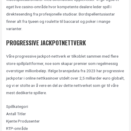
eget live casino-område hvor kompetente dealere leder spill i
direktesending fra profesjonelle studioar. Bordspellentusiastar
finner alt fra tjueen og roulette til baccarat og poker i mange
varianter.
PROGRESSIVE JACKPOTNETTVERK
Våre progressive jackpot-nettverk er tilkoblet sammen med flere
store spillplattformer, noe som skapar premier som regelmessig
overstiger millionbeløp. Ifølge bransjedata fra 2023 har progressive
jackpotar i online nettkasinoer utdelt over 2,5 milliarder euro globalt,
og vi er stolte av å vere en del av dette nettverket som gir til våre
mest dedikerte spillere.
Spillkategori
Antall Titler
Kjente Produsenter
RTP-område