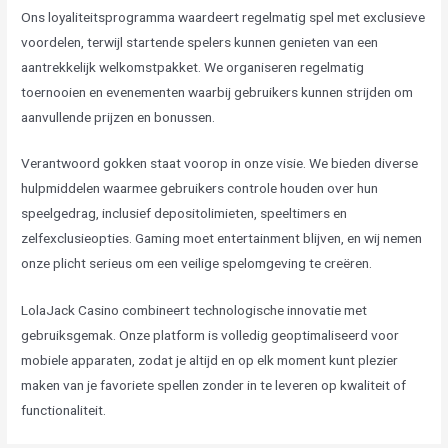
Ons loyaliteitsprogramma waardeert regelmatig spel met exclusieve
voordelen, terwijl startende spelers kunnen genieten van een
aantrekkelijk welkomstpakket. We organiseren regelmatig
toernooien en evenementen waarbij gebruikers kunnen strijden om
aanvullende prijzen en bonussen.
Verantwoord gokken staat voorop in onze visie. We bieden diverse
hulpmiddelen waarmee gebruikers controle houden over hun
speelgedrag, inclusief depositolimieten, speeltimers en
zelfexclusieopties. Gaming moet entertainment blijven, en wij nemen
onze plicht serieus om een veilige spelomgeving te creëren.
LolaJack Casino combineert technologische innovatie met
gebruiksgemak. Onze platform is volledig geoptimaliseerd voor
mobiele apparaten, zodat je altijd en op elk moment kunt plezier
maken van je favoriete spellen zonder in te leveren op kwaliteit of
functionaliteit.