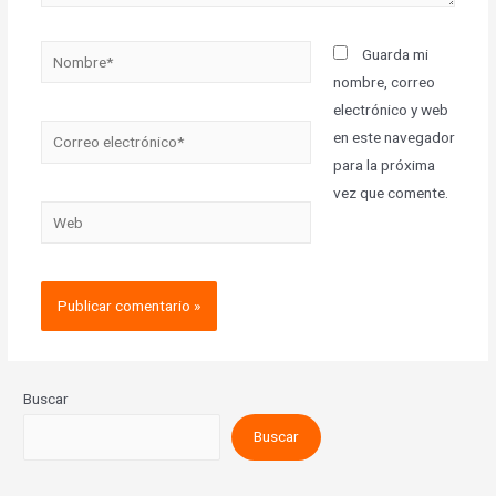
Guarda mi
nombre, correo
electrónico y web
en este navegador
para la próxima
vez que comente.
Buscar
Buscar