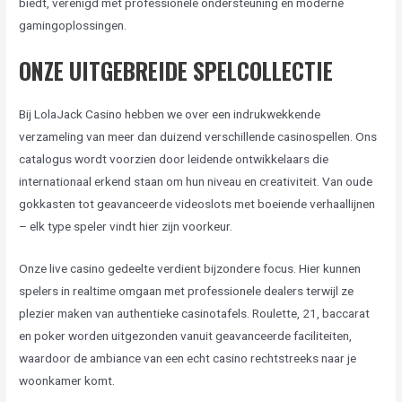
biedt, verenigd met professionele ondersteuning en moderne
gamingoplossingen.
ONZE UITGEBREIDE SPELCOLLECTIE
Bij LolaJack Casino hebben we over een indrukwekkende
verzameling van meer dan duizend verschillende casinospellen. Ons
catalogus wordt voorzien door leidende ontwikkelaars die
internationaal erkend staan om hun niveau en creativiteit. Van oude
gokkasten tot geavanceerde videoslots met boeiende verhaallijnen
– elk type speler vindt hier zijn voorkeur.
Onze live casino gedeelte verdient bijzondere focus. Hier kunnen
spelers in realtime omgaan met professionele dealers terwijl ze
plezier maken van authentieke casinotafels. Roulette, 21, baccarat
en poker worden uitgezonden vanuit geavanceerde faciliteiten,
waardoor de ambiance van een echt casino rechtstreeks naar je
woonkamer komt.