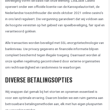
Beveiliging vormt de basis van onze werking. LolaJack Casino
opereert onder een officiële licentie van de Kansspelautoriteit, de
Nederlandse toezichthouder die sinds oktober 2021 online casino’s
in ons land reguleert. Die vergunning garandeert dat wij voldoen aan
de hoogste vereisten op het gebied van speelbeveiliging, fair spel en
verantwoord gokken.
Alle transacties worden beveiligd met SSL-encryptietechnologie van
bankniveau. Uw privacy gegevens en financiële informatie blijven
compleet beschermd tegen illegale toegang. Daarnaast worden al
onze spellen regelmatig gecontroleerd door externe organisaties
om rechtvaardigheid en randomness te waarborgen.
DIVERSE BETALINGSOPTIES
Wij snappen dat gemak bij het storten en opnemen essentieel is
voor een optimale ervaring. Daarom bieden we een ruim gamma aan
betrouwbare betalingsmethoden aan, elk met hun eigen pluspunten
en verwerkingstijden.