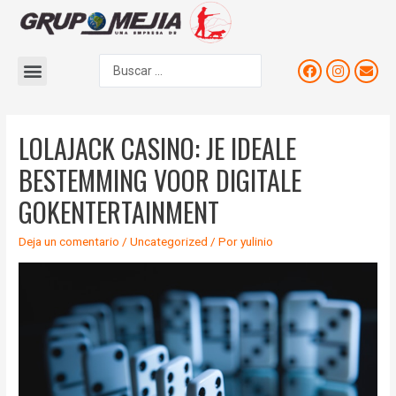
LOLAJACK CASINO: JE IDEALE
BESTEMMING VOOR DIGITALE
GOKENTERTAINMENT
Deja un comentario
/
Uncategorized
/ Por
yulinio