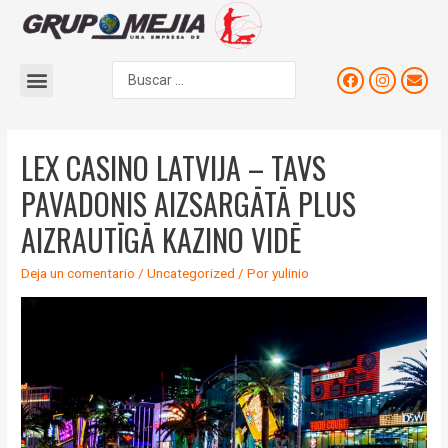
LEX CASINO LATVIJA – TAVS
PAVADONIS AIZSARGĀTĀ PLUS
AIZRAUTĪGĀ KAZINO VIDĒ
Deja un comentario
/
Uncategorized
/ Por
yulinio