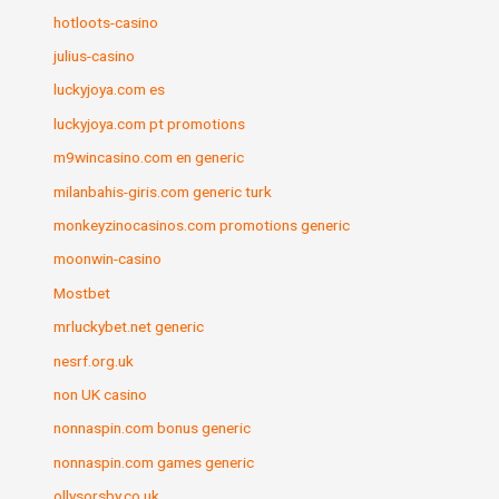
hotloots-casino
julius-casino
luckyjoya.com es
luckyjoya.com pt promotions
m9wincasino.com en generic
milanbahis-giris.com generic turk
monkeyzinocasinos.com promotions generic
moonwin-casino
Mostbet
mrluckybet.net generic
nesrf.org.uk
non UK casino
nonnaspin.com bonus generic
nonnaspin.com games generic
ollysorsby.co.uk