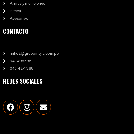
Armas y municiones
Pesca
Acesorios
CONTACTO
mike2@grupomejia.com.pe
943496695
043 42-1388
REDES SOCIALES