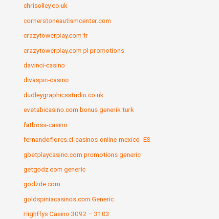
chrisolley.co.uk
cornerstoneautismcenter.com
crazytowerplay.com fr
crazytowerplay.com pl promotions
davinci-casino
divaspin-casino
dudleygraphicsstudio.co.uk
evetabicasino.com bonus generik turk
fatboss-casino
fernandoflores.cl-casinos-online-mexico- ES
gbetplaycasino.com promotions generic
getgodz.com generic
godzde.com
goldspiniacasinos.com Generic
HighFlys Casino 3092 – 3103