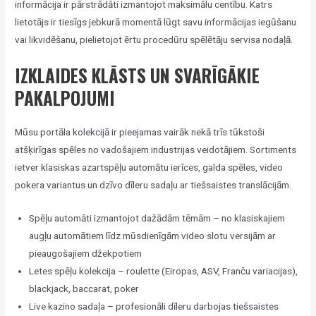
informācija ir pārstrādāti izmantojot maksimālu centību. Katrs
lietotājs ir tiesīgs jebkurā momentā lūgt savu informācijas iegūšanu
vai likvidēšanu, pielietojot ērtu procedūru spēlētāju servisa nodaļā.
IZKLAIDES KLĀSTS UN SVARĪGĀKIE
PAKALPOJUMI
Mūsu portāla kolekcijā ir pieejamas vairāk nekā trīs tūkstoši
atšķirīgas spēles no vadošajiem industrijas veidotājiem. Sortiments
ietver klasiskas azartspēļu automātu ierīces, galda spēles, video
pokera variantus un dzīvo dīleru sadaļu ar tiešsaistes translācijām.
Spēļu automāti izmantojot dažādām tēmām – no klasiskajiem
augļu automātiem līdz mūsdienīgām video slotu versijām ar
pieaugošajiem džekpotiem
Letes spēļu kolekcija – roulette (Eiropas, ASV, Franču variacijas),
blackjack, baccarat, poker
Live kazino sadaļa – profesionāli dīleru darbojas tiešsaistes