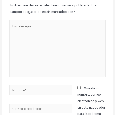
Tu dirección de correo electrónico no será publicada.
Los
campos obligatorios están marcados con
*
Guarda mi
nombre, correo
electrónico y web
en este navegador
para la próxima