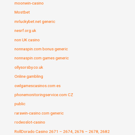
moonwin-casino
Mostbet
mrluckybet.net generic
nesrf.org.uk
non UK casino
nonnaspin.com bonus generic
nonnaspin.com games generic
ollysorsby.co.uk
Online gambling
owlgamescasinos.com es
phonemonitoringservice.com CZ
public
rarawin-casino.com generic
rodeoslot-casino
RollDorado Casino 2671 – 2674, 2676 – 2678, 2682