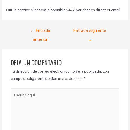
Oui, le service client est disponible 24/7 par chat en direct et email.
←
Entrada
Entrada siguiente
anterior
→
DEJA UN COMENTARIO
Tu dirección de correo electrónico no será publicada.
Los
campos obligatorios están marcados con
*