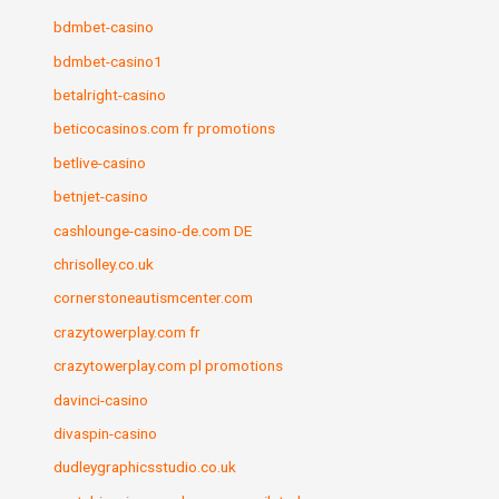
bdmbet-casino
bdmbet-casino1
betalright-casino
beticocasinos.com fr promotions
betlive-casino
betnjet-casino
cashlounge-casino-de.com DE
chrisolley.co.uk
cornerstoneautismcenter.com
crazytowerplay.com fr
crazytowerplay.com pl promotions
davinci-casino
divaspin-casino
dudleygraphicsstudio.co.uk