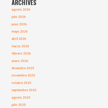
ARCHIVES
agosto 2026
julio 2026
junio 2026
mayo 2026
abril 2026
marzo 2026
febrero 2026
enero 2026
diciembre 2025
noviembre 2025
octubre 2025
septiembre 2025
agosto 2025
julio 2025