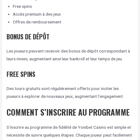
Free spins
Accès premium à des jeux
Offres de remboursement
BONUS DE DÉPÔT
Les joueurs peuvent recevoir des bonus de dépôt correspondant à
leurs mises, augmentant ainsi leur bankroll et leur temps de jeu.
FREE SPINS
Des tours gratuits sont régulièrement offerts pour inciter les
joueurs à explorer de nouveaux jeux, augmentant l’engagement.
COMMENT S’INSCRIRE AU PROGRAMME
S’inscrire au programme de fidélité de Yonibet Casino est simple et
nécessite de suivre quelques étapes. Chaque joueur peut facilement