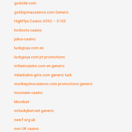
godzde.com
goldspiniacasinos.com Generic
HighFlys Casino 3092 – 3103
hotloots-casino
julius-casino
luckyjoya.com es
luckyjoya.com pt promotions
m9wincasino.com en generic
milanbahis-giris.com generic turk
monkeyzinocasinos.com promotions generic
moonwin-casino
Mostbet
mrluckybet.net generic
nesrf.org.uk
non UK casino