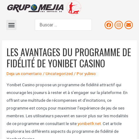
LES AVANTAGES DU PROGRAMME DE
FIDÉLITÉ DE YONIBET CASINO
Deja un comentario
/
Uncategorized
/ Por
yulinio
Yonibet Casino propose un programme de fidélité attractif qui
encourage les joueurs à rester et à s’engager sur la plateforme. En
offrant une multitude de récompenses et d’incitations, ce
programme est conçu pour maximiser l’expérience de jeu de ses
membres. Les utilisateurs peuvent en savoir plus sur les modalités
de ce programme en consultant le site
yonibetfr.net
. Cet article
explorera les différents aspects du programme de fidélité de
Yonibet Casino.