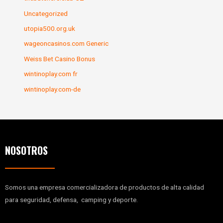
Uncategorized
utopia500.org.uk
wageoncasinos.com Generic
Weiss Bet Casino Bonus
wintinoplay.com fr
wintinoplay.com-de
NOSOTROS
Somos una empresa comercializadora de productos de alta calidad
para seguridad, defensa, camping y deporte.