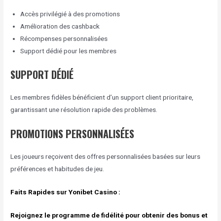
Accès privilégié à des promotions
Amélioration des cashback
Récompenses personnalisées
Support dédié pour les membres
SUPPORT DÉDIÉ
Les membres fidèles bénéficient d’un support client prioritaire,
garantissant une résolution rapide des problèmes.
PROMOTIONS PERSONNALISÉES
Les joueurs reçoivent des offres personnalisées basées sur leurs
préférences et habitudes de jeu.
Faits Rapides sur Yonibet Casino :
Rejoignez le programme de fidélité pour obtenir des bonus et