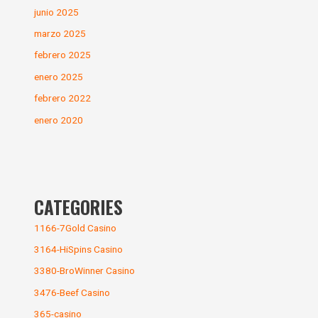
junio 2025
marzo 2025
febrero 2025
enero 2025
febrero 2022
enero 2020
CATEGORIES
1166-7Gold Casino
3164-HiSpins Casino
3380-BroWinner Casino
3476-Beef Casino
365-casino