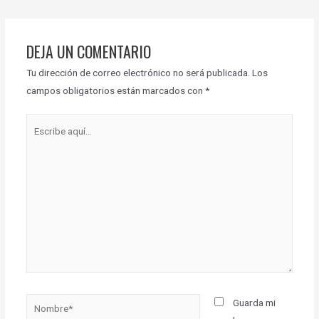
DEJA UN COMENTARIO
Tu dirección de correo electrónico no será publicada.
Los
campos obligatorios están marcados con
*
Guarda mi