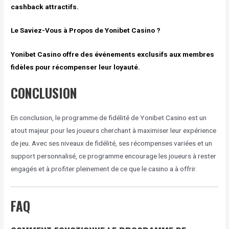
cashback attractifs.
Le Saviez-Vous à Propos de Yonibet Casino ?
Yonibet Casino offre des événements exclusifs aux membres
fidèles pour récompenser leur loyauté.
CONCLUSION
En conclusion, le programme de fidélité de Yonibet Casino est un
atout majeur pour les joueurs cherchant à maximiser leur expérience
de jeu. Avec ses niveaux de fidélité, ses récompenses variées et un
support personnalisé, ce programme encourage les joueurs à rester
engagés et à profiter pleinement de ce que le casino a à offrir.
FAQ