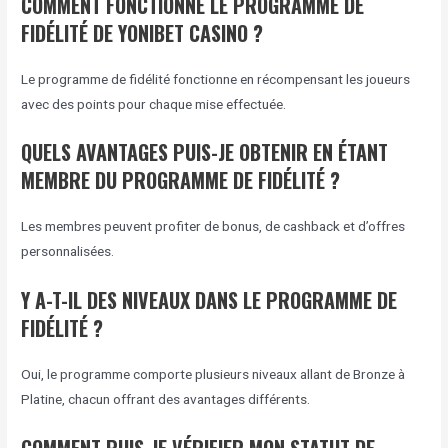
COMMENT FONCTIONNE LE PROGRAMME DE
FIDÉLITÉ DE YONIBET CASINO ?
Le programme de fidélité fonctionne en récompensant les joueurs
avec des points pour chaque mise effectuée.
QUELS AVANTAGES PUIS-JE OBTENIR EN ÉTANT
MEMBRE DU PROGRAMME DE FIDÉLITÉ ?
Les membres peuvent profiter de bonus, de cashback et d’offres
personnalisées.
Y A-T-IL DES NIVEAUX DANS LE PROGRAMME DE
FIDÉLITÉ ?
Oui, le programme comporte plusieurs niveaux allant de Bronze à
Platine, chacun offrant des avantages différents.