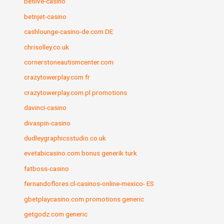
betlive-casino
betnjet-casino
cashlounge-casino-de.com DE
chrisolley.co.uk
cornerstoneautismcenter.com
crazytowerplay.com fr
crazytowerplay.com pl promotions
davinci-casino
divaspin-casino
dudleygraphicsstudio.co.uk
evetabicasino.com bonus generik turk
fatboss-casino
fernandoflores.cl-casinos-online-mexico- ES
gbetplaycasino.com promotions generic
getgodz.com generic