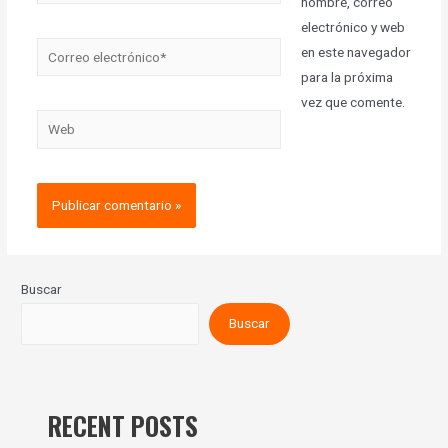
nombre, correo
electrónico y web
en este navegador
para la próxima
vez que comente.
Buscar
Buscar
RECENT POSTS