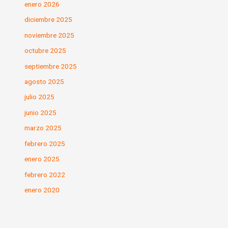
enero 2026
diciembre 2025
noviembre 2025
octubre 2025
septiembre 2025
agosto 2025
julio 2025
junio 2025
marzo 2025
febrero 2025
enero 2025
febrero 2022
enero 2020