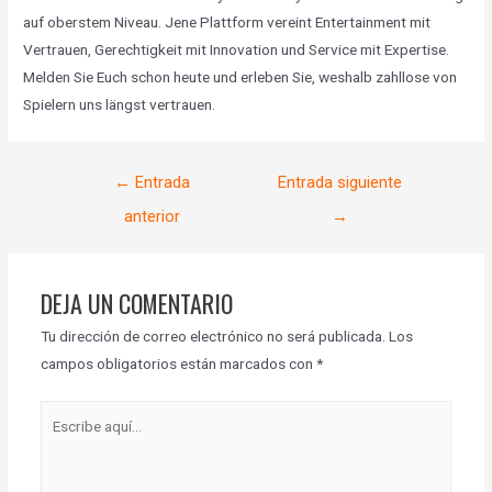
auf oberstem Niveau. Jene Plattform vereint Entertainment mit
Vertrauen, Gerechtigkeit mit Innovation und Service mit Expertise.
Melden Sie Euch schon heute und erleben Sie, weshalb zahllose von
Spielern uns längst vertrauen.
←
Entrada
Entrada siguiente
anterior
→
DEJA UN COMENTARIO
Tu dirección de correo electrónico no será publicada.
Los
campos obligatorios están marcados con
*