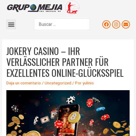
JOKERY CASINO – IHR
VERLÄSSLICHER PARTNER FÜR
EXZELLENTES ONLINE-GLÜCKSSPIEL
Deja un comentario
/
Uncategorized
/ Por
yulinio