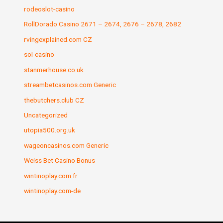
rodeoslot-casino
RollDorado Casino 2671 – 2674, 2676 – 2678, 2682
rvingexplained.com CZ
sol-casino
stanmerhouse.co.uk
streambetcasinos.com Generic
thebutchers.club CZ
Uncategorized
utopia500.org.uk
wageoncasinos.com Generic
Weiss Bet Casino Bonus
wintinoplay.com fr
wintinoplay.com-de