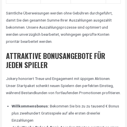
Sämtliche Überweisungen werden ohne Gebühren durchgeführt,
damit Sie den gesamten Summe Ihrer Auszahlungen ausgezahlt
bekommen. Unsere Auszahlungsprozesse sind optimiert und
werden unverzüglich bearbeitet, wohingegen geprüfte Konten
prioritär bearbeitet werden.
ATTRAKTIVE BONUSANGEBOTE FÜR
JEDEN SPIELER
Jokery honoriert Treue und Engagement mit üppigen Aktionen.
Unser Startpaket schenkt neuen Spielern den perfekten Einstieg,
während Bestandkunden von fortlaufenden Promotionen profitieren.
Willkommensbonus:
Bekommen Sie bis zu zu tausend € Bonus
plus zweihundert Gratisspiele auf alle ersten dreierlei
Einzahlungen