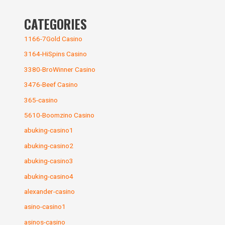
CATEGORIES
1166-7Gold Casino
3164-HiSpins Casino
3380-BroWinner Casino
3476-Beef Casino
365-casino
5610-Boomzino Casino
abuking-casino1
abuking-casino2
abuking-casino3
abuking-casino4
alexander-casino
asino-casino1
asinos-casino