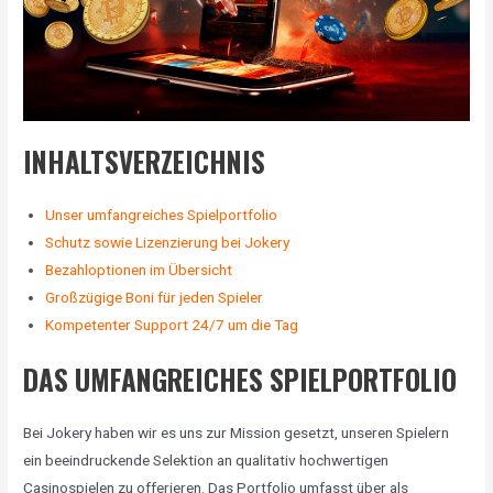
INHALTSVERZEICHNIS
Unser umfangreiches Spielportfolio
Schutz sowie Lizenzierung bei Jokery
Bezahloptionen im Übersicht
Großzügige Boni für jeden Spieler
Kompetenter Support 24/7 um die Tag
DAS UMFANGREICHES SPIELPORTFOLIO
Bei Jokery haben wir es uns zur Mission gesetzt, unseren Spielern
ein beeindruckende Selektion an qualitativ hochwertigen
Casinospielen zu offerieren. Das Portfolio umfasst über als