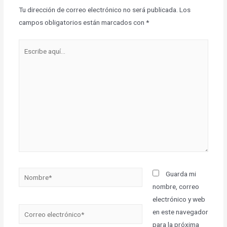
Tu dirección de correo electrónico no será publicada.
Los
campos obligatorios están marcados con
*
Guarda mi
nombre, correo
electrónico y web
en este navegador
para la próxima