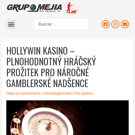
HOLLYWIN KASINO –
PLNOHODNOTNÝ HRÁČSKÝ
PROŽITEK PRO NÁROČNÉ
GAMBLERSKÉ NADŠENCE
Deja un comentario
/
Uncategorized
/ Por
yulinio