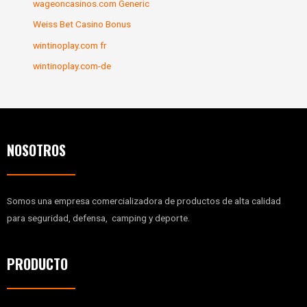
wageoncasinos.com Generic
Weiss Bet Casino Bonus
wintinoplay.com fr
wintinoplay.com-de
NOSOTROS
Somos una empresa comercializadora de productos de alta calidad
para seguridad, defensa, camping y deporte.
PRODUCTO