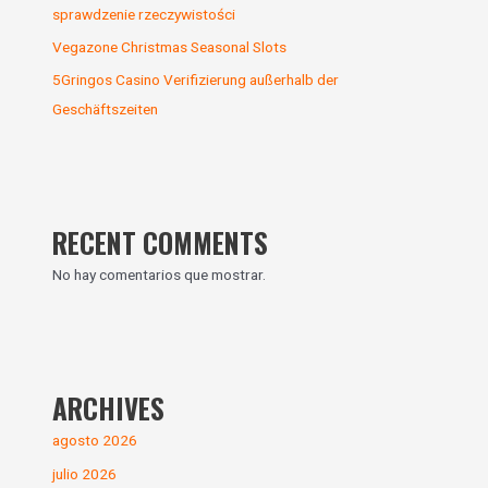
sprawdzenie rzeczywistości
Vegazone Christmas Seasonal Slots
5Gringos Casino Verifizierung außerhalb der
Geschäftszeiten
RECENT COMMENTS
No hay comentarios que mostrar.
ARCHIVES
agosto 2026
julio 2026