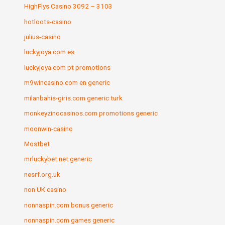
HighFlys Casino 3092 – 3103
hotloots-casino
julius-casino
luckyjoya.com es
luckyjoya.com pt promotions
m9wincasino.com en generic
milanbahis-giris.com generic turk
monkeyzinocasinos.com promotions generic
moonwin-casino
Mostbet
mrluckybet.net generic
nesrf.org.uk
non UK casino
nonnaspin.com bonus generic
nonnaspin.com games generic