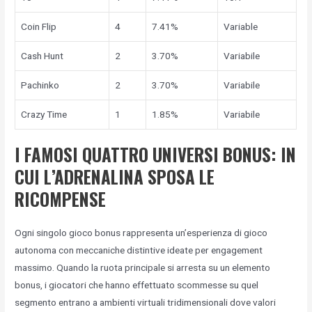
Coin Flip
4
7.41%
Variable
Cash Hunt
2
3.70%
Variabile
Pachinko
2
3.70%
Variabile
Crazy Time
1
1.85%
Variabile
I FAMOSI QUATTRO UNIVERSI BONUS: IN
CUI L’ADRENALINA SPOSA LE
RICOMPENSE
Ogni singolo gioco bonus rappresenta un’esperienza di gioco
autonoma con meccaniche distintive ideate per engagement
massimo. Quando la ruota principale si arresta su un elemento
bonus, i giocatori che hanno effettuato scommesse su quel
segmento entrano a ambienti virtuali tridimensionali dove valori