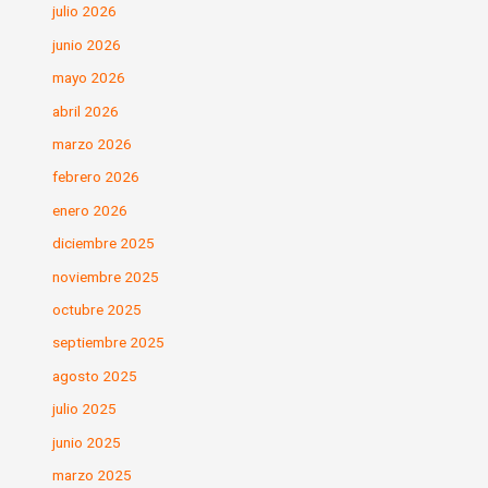
julio 2026
junio 2026
mayo 2026
abril 2026
marzo 2026
febrero 2026
enero 2026
diciembre 2025
noviembre 2025
octubre 2025
septiembre 2025
agosto 2025
julio 2025
junio 2025
marzo 2025