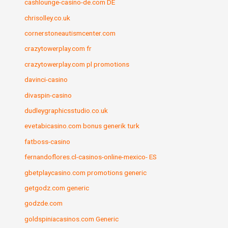
cashlounge-casino-de.com DE
chrisolley.co.uk
cornerstoneautismcenter.com
crazytowerplay.com fr
crazytowerplay.com pl promotions
davinci-casino
divaspin-casino
dudleygraphicsstudio.co.uk
evetabicasino.com bonus generik turk
fatboss-casino
fernandoflores.cl-casinos-online-mexico- ES
gbetplaycasino.com promotions generic
getgodz.com generic
godzde.com
goldspiniacasinos.com Generic