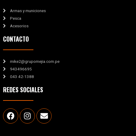
Armas y municiones
Pesca
Acesorios
CONTACTO
mike2@grupomejia.com.pe
943496695
043 42-1388
REDES SOCIALES