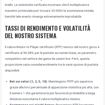
livello. Le statistiche verificate mostrano che il moltiplicatore
massimo potenziale può toccare 20.000x la scommessa iniziale,
benché tale evento rimanga estremamente improbabile.
TASSI DI RENDIMENTO E VOLATILITÀ
DEL NOSTRO SISTEMA
Il valore Return to Player certificato (RTP) teorico del nostro gioco è
certificato al 96.08% per le puntate sui numeri base, un parametro
competitivo nel settore dei game da casinò live. Però, questa
proporzione varia considerevolmente tra le varie opzioni di puntata
disponibili.
Bet sui valori (1, 2, 5, 10):
Mantengono l’RTP più superiore
grazie alla loro percentuale di apparizione statistica più alta, con
il numero 1 che garantisce le più favorevoli probabilità a lunga
distanza nonostante il valore moltiplicativo minimo.
Scommesse sui giochi bonus:
Presentano RTP lievemente