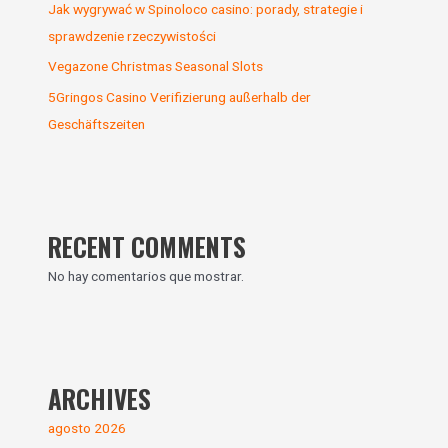
Jak wygrywać w Spinoloco casino: porady, strategie i
sprawdzenie rzeczywistości
Vegazone Christmas Seasonal Slots
5Gringos Casino Verifizierung außerhalb der
Geschäftszeiten
RECENT COMMENTS
No hay comentarios que mostrar.
ARCHIVES
agosto 2026