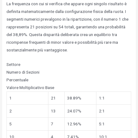
La frequenza con cui si verifica che appare ogni singolo risultato è
definita matematicamente dalla configurazione fisica della ruota. I
segmenti numerici prevalgono in la ripartizione, con il numero 1 che
rappresenta 21 posizioni su 54 totali, garantendo una probabilità
del 38,89%. Questa disparità deliberata crea un equilibrio tra
ricompense frequenti di minor valore e possibilità più rare ma
sostanzialmente più vantaggiose.
Settore
Numero di Sezioni
Percentuale
Valore Moltiplicativo Base
1
21
38.89%
1:1
2
13
24.07%
2:1
5
7
12.96%
5:1
10
4
7.41%
10:1