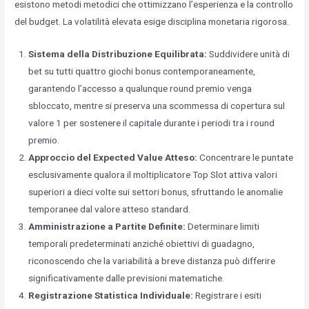
esistono metodi metodici che ottimizzano l’esperienza e la controllo
del budget. La volatilità elevata esige disciplina monetaria rigorosa.
Sistema della Distribuzione Equilibrata:
Suddividere unità di
bet su tutti quattro giochi bonus contemporaneamente,
garantendo l’accesso a qualunque round premio venga
sbloccato, mentre si preserva una scommessa di copertura sul
valore 1 per sostenere il capitale durante i periodi tra i round
premio.
Approccio del Expected Value Atteso:
Concentrare le puntate
esclusivamente qualora il moltiplicatore Top Slot attiva valori
superiori a dieci volte sui settori bonus, sfruttando le anomalie
temporanee dal valore atteso standard.
Amministrazione a Partite Definite:
Determinare limiti
temporali predeterminati anziché obiettivi di guadagno,
riconoscendo che la variabilità a breve distanza può differire
significativamente dalle previsioni matematiche.
Registrazione Statistica Individuale:
Registrare i esiti