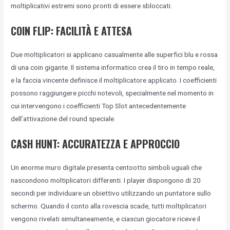
moltiplicativi estremi sono pronti di essere sbloccati.
COIN FLIP: FACILITÀ E ATTESA
Due moltiplicatori si applicano casualmente alle superfici blu e rossa
di una coin gigante. Il sistema informatico crea il tiro in tempo reale,
e la faccia vincente definisce il moltiplicatore applicato. I coefficienti
possono raggiungere picchi notevoli, specialmente nel momento in
cui intervengono i coefficienti Top Slot antecedentemente
dell’attivazione del round speciale.
CASH HUNT: ACCURATEZZA E APPROCCIO
Un enorme muro digitale presenta centootto simboli uguali che
nascondono moltiplicatori differenti. I player dispongono di 20
secondi per individuare un obiettivo utilizzando un puntatore sullo
schermo. Quando il conto alla rovescia scade, tutti moltiplicatori
vengono rivelati simultaneamente, e ciascun giocatore riceve il