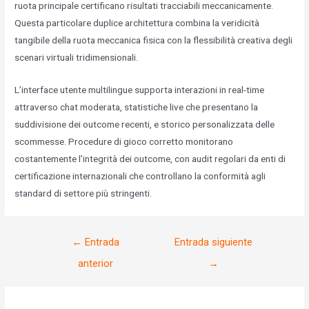
ruota principale certificano risultati tracciabili meccanicamente.
Questa particolare duplice architettura combina la veridicità
tangibile della ruota meccanica fisica con la flessibilità creativa degli
scenari virtuali tridimensionali.
L’interface utente multilingue supporta interazioni in real-time
attraverso chat moderata, statistiche live che presentano la
suddivisione dei outcome recenti, e storico personalizzata delle
scommesse. Procedure di gioco corretto monitorano
costantemente l’integrità dei outcome, con audit regolari da enti di
certificazione internazionali che controllano la conformità agli
standard di settore più stringenti.
←
Entrada
Entrada siguiente
anterior
→