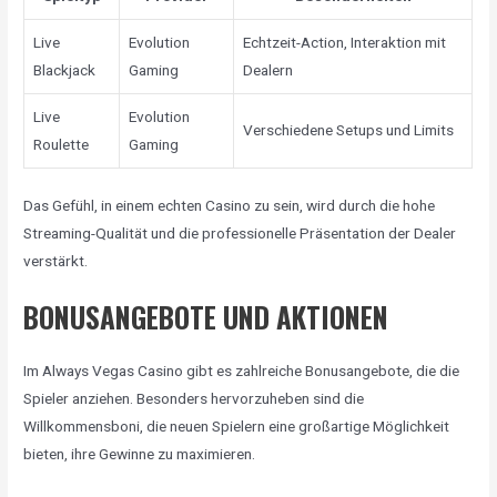
Live
Evolution
Echtzeit-Action, Interaktion mit
Blackjack
Gaming
Dealern
Live
Evolution
Verschiedene Setups und Limits
Roulette
Gaming
Das Gefühl, in einem echten Casino zu sein, wird durch die hohe
Streaming-Qualität und die professionelle Präsentation der Dealer
verstärkt.
BONUSANGEBOTE UND AKTIONEN
Im Always Vegas Casino gibt es zahlreiche Bonusangebote, die die
Spieler anziehen. Besonders hervorzuheben sind die
Willkommensboni, die neuen Spielern eine großartige Möglichkeit
bieten, ihre Gewinne zu maximieren.