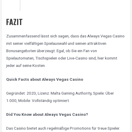
FAZIT
Zusammenfassend lässt sich sagen, dass das Always Vegas Casino
mit seiner vielfältigen Spielauswahl und seinen attraktiven
Bonusangeboten überzeugt. Egal, ob Sie ein Fan von
Spielautomaten, Tischspielen oder Live-Casino sind, hier kommt
jeder auf seine Kosten.
Quick Facts about Always Vegas Casino
Gegründet: 2020, Lizenz: Malta Gaming Authority, Spiele: Über
1.000, Mobile: Vollständig optimiert.
Did You Know about Always Vegas Casino?
Das Casino bietet auch regelmäßige Promotions für treue Spieler.