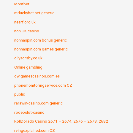
Mostbet
mrluckybet.net generic
nesrf.org.uk
non UK casino
nonnaspin.com bonus generic
nonnaspin.com games generic
ollysorsby.co.uk
Online gambling
owlgamescasinos.com es
phonemonitoringservice.com CZ
public
rarawin-casino.com generic
rodeoslot-casino
RollDorado Casino 2671 – 2674, 2676 – 2678, 2682
rvingexplained.com CZ