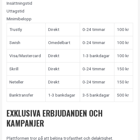
Insättningstid
Uttagstid
Minimibelopp
Trustly
Direkt
0-24 timmar
100 kr
Swish
Omedelbart
0-24 timmar
100 kr
Visa/Mastercard
Direkt
1-3 bankdagar
100 kr
Skrill
Direkt
0-24 timmar
150 kr
Neteller
Direkt
0-24 timmar
150 kr
Banktransfer
1-3 bankdagar
3-5 bankdagar
500 kr
EXKLUSIVA ERBJUDANDEN OCH
KAMPANJER
Plattformen tror på att belöna trofasthet och delaktighet.