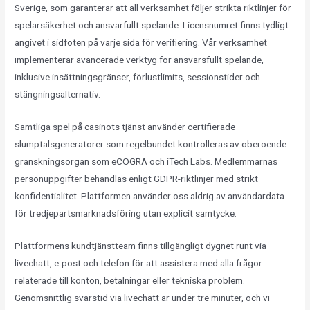
Sverige, som garanterar att all verksamhet följer strikta riktlinjer för
spelarsäkerhet och ansvarfullt spelande. Licensnumret finns tydligt
angivet i sidfoten på varje sida för verifiering. Vår verksamhet
implementerar avancerade verktyg för ansvarsfullt spelande,
inklusive insättningsgränser, förlustlimits, sessionstider och
stängningsalternativ.
Samtliga spel på casinots tjänst använder certifierade
slumptalsgeneratorer som regelbundet kontrolleras av oberoende
granskningsorgan som eCOGRA och iTech Labs. Medlemmarnas
personuppgifter behandlas enligt GDPR-riktlinjer med strikt
konfidentialitet. Plattformen använder oss aldrig av användardata
för tredjepartsmarknadsföring utan explicit samtycke.
Plattformens kundtjänstteam finns tillgängligt dygnet runt via
livechatt, e-post och telefon för att assistera med alla frågor
relaterade till konton, betalningar eller tekniska problem.
Genomsnittlig svarstid via livechatt är under tre minuter, och vi