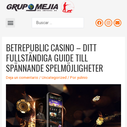
BETREPUBLIC CASINO – DITT
FULLSTÄNDIGA GUIDE TILL
SPÄNNANDE SPELMÖJLIGHETER
Deja un comentario
/
Uncategorized
/ Por
yulinio