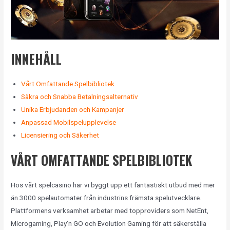
INNEHÅLL
Vårt Omfattande Spelbibliotek
Säkra och Snabba Betalningsalternativ
Unika Erbjudanden och Kampanjer
Anpassad Mobilspelupplevelse
Licensiering och Säkerhet
VÅRT OMFATTANDE SPELBIBLIOTEK
Hos vårt spelcasino har vi byggt upp ett fantastiskt utbud med mer
än 3000 spelautomater från industrins främsta spelutvecklare.
Plattformens verksamhet arbetar med topproviders som NetEnt,
Microgaming, Play’n GO och Evolution Gaming för att säkerställa