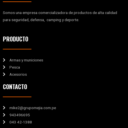
Somos una empresa comercializadora de productos de alta calidad
para seguridad, defensa, camping y deporte.
PRODUCTO
Armas y municiones
Pesca
Acesorios
CONTACTO
mike2@grupomejia.com.pe
943496695
043 42-1388