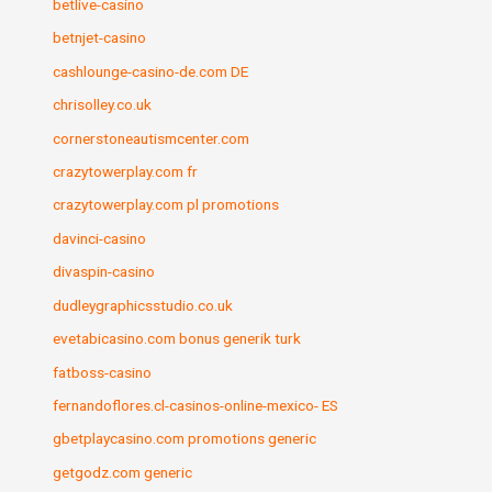
betlive-casino
betnjet-casino
cashlounge-casino-de.com DE
chrisolley.co.uk
cornerstoneautismcenter.com
crazytowerplay.com fr
crazytowerplay.com pl promotions
davinci-casino
divaspin-casino
dudleygraphicsstudio.co.uk
evetabicasino.com bonus generik turk
fatboss-casino
fernandoflores.cl-casinos-online-mexico- ES
gbetplaycasino.com promotions generic
getgodz.com generic