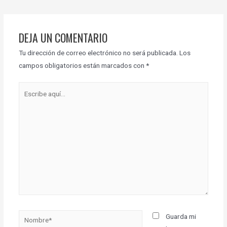
DEJA UN COMENTARIO
Tu dirección de correo electrónico no será publicada.
Los
campos obligatorios están marcados con
*
Guarda mi