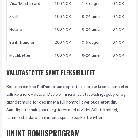
Visa/Mastercard
100 NOK
1-3 dager
0 NOK
Skrill
100 NOK
0-24 timer
0 NOK
Neteller
100 NOK
0-24 timer
0 NOK
Bank Transfer
200 NOK
3-5 dager
0 NOK
MuchBetter
100 NOK
0-24 timer
0 NOK
VALUTASTØTTE SAMT FLEKSIBILITET
Kontoen din hos BetPanda kan opprettes i norske kroner, euro eller
tallrike andre valutaer. Dette eliminerer valutavekslingsgebyrer og
gjør det mulig for deg inneha full kontroll over budsjettet din.
Samtlige transaksjoner krypteres med utviklet SSL-teknologi,
samme standard som internasjonale banker benytter.
UNIKT BONUSPROGRAM