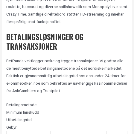
roulette, baccarat og diverse spillshow slik som Monopoly Live samt
Crazy Time. Samtlige direktebord støtter HD-streaming og innehar
flerspråklig chat-funksjonalitet.
BETALINGSLØSNINGER OG
TRANSAKSJONER
BetPanda vektlegger raske og trygge transaksjoner. Vi godtar alle
de mest benyttede betalingsmetodene på det nordiske markedet.
Faktisk er gjennomsnittlig utbetalingstid hos oss under 24 timer for
e-lommebøker, noe som bekreftes av uavhengige kasinoanmeldelser
fra AskGamblers og Trustpilot.
Betalingsmetode
Minimum Innskudd
Utbetalingstid
Gebyr