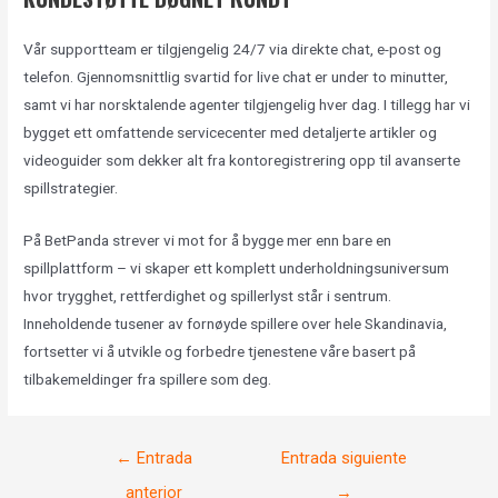
Vår supportteam er tilgjengelig 24/7 via direkte chat, e-post og
telefon. Gjennomsnittlig svartid for live chat er under to minutter,
samt vi har norsktalende agenter tilgjengelig hver dag. I tillegg har vi
bygget ett omfattende servicecenter med detaljerte artikler og
videoguider som dekker alt fra kontoregistrering opp til avanserte
spillstrategier.
På BetPanda strever vi mot for å bygge mer enn bare en
spillplattform – vi skaper ett komplett underholdningsuniversum
hvor trygghet, rettferdighet og spillerlyst står i sentrum.
Inneholdende tusener av fornøyde spillere over hele Skandinavia,
fortsetter vi å utvikle og forbedre tjenestene våre basert på
tilbakemeldinger fra spillere som deg.
←
Entrada
Entrada siguiente
anterior
→