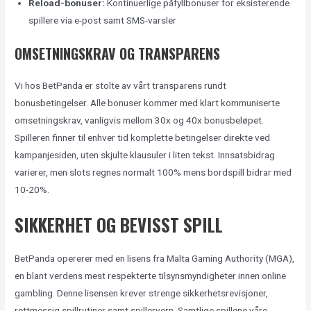
Reload-bonuser:
Kontinuerlige påfyllbonuser for eksisterende
spillere via e-post samt SMS-varsler
OMSETNINGSKRAV OG TRANSPARENS
Vi hos BetPanda er stolte av vårt transparens rundt
bonusbetingelser. Alle bonuser kommer med klart kommuniserte
omsetningskrav, vanligvis mellom 30x og 40x bonusbeløpet.
Spilleren finner til enhver tid komplette betingelser direkte ved
kampanjesiden, uten skjulte klausuler i liten tekst. Innsatsbidrag
varierer, men slots regnes normalt 100% mens bordspill bidrar med
10-20%.
SIKKERHET OG BEVISST SPILL
BetPanda opererer med en lisens fra Malta Gaming Authority (MGA),
en blant verdens mest respekterte tilsynsmyndigheter innen online
gambling. Denne lisensen krever strenge sikkerhetsrevisjoner,
rettmessig spillrutiner samt spillervern. Samtlige spillene våre