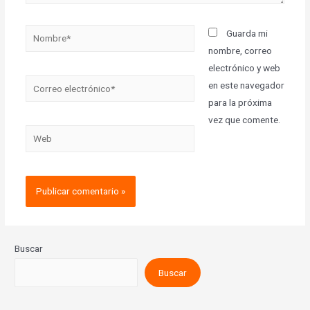
Guarda mi
nombre, correo
electrónico y web
en este navegador
para la próxima
vez que comente.
Buscar
Buscar