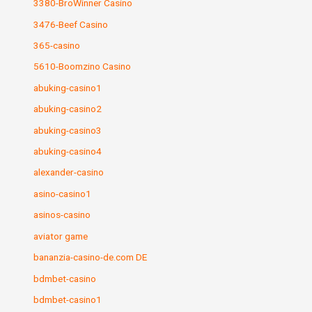
3380-BroWinner Casino
3476-Beef Casino
365-casino
5610-Boomzino Casino
abuking-casino1
abuking-casino2
abuking-casino3
abuking-casino4
alexander-casino
asino-casino1
asinos-casino
aviator game
bananzia-casino-de.com DE
bdmbet-casino
bdmbet-casino1