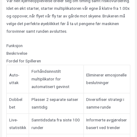
Vår helt kjerneopplevelse dreier seg om timing samt risikovurdering.
Idet en økt starter, starter multiplikatoren vår egne å klatre fra 1.00x
og oppover, når flyet vår fly tar av gårde mot skyene. Brukeren må
velge det perfekte øyeblikket før å ta ut pengene før maskinen
forsvinner samt runden avsluttes.
Funksjon
Beskrivelse
Fordel for Spilleren
Forhåndsinnstilt
Auto-
Eliminerer emosjonelle
multiplikator for
uttak
beslutninger
automatisert gevinst
Dobbel
Plasser 2 separate satser
Diversifiser strategi i
bet
samtidig
samme runde
Live-
Sanntidsdata fra siste 100
Informerte avgjørelser
statistikk
runder
basert ved trender