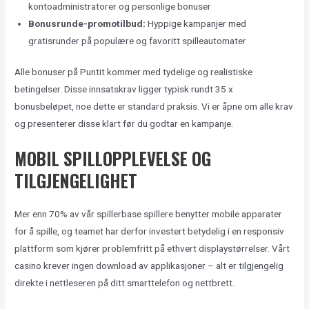
kontoadministratorer og personlige bonuser
Bonusrunde-promotilbud:
Hyppige kampanjer med
gratisrunder på populære og favoritt spilleautomater
Alle bonuser på Puntit kommer med tydelige og realistiske
betingelser. Disse innsatskrav ligger typisk rundt 35 x
bonusbeløpet, noe dette er standard praksis. Vi er åpne om alle krav
og presenterer disse klart før du godtar en kampanje.
MOBIL SPILLOPPLEVELSE OG
TILGJENGELIGHET
Mer enn 70% av vår spillerbase spillere benytter mobile apparater
for å spille, og teamet har derfor investert betydelig i en responsiv
plattform som kjører problemfritt på ethvert displaystørrelser. Vårt
casino krever ingen download av applikasjoner – alt er tilgjengelig
direkte i nettleseren på ditt smarttelefon og nettbrett.