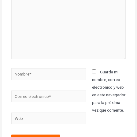
Guarda mi
nombre, correo
electrónico y web
en este navegador
para la próxima
vez que comente.