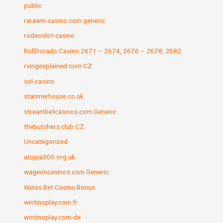
public
rarawin-casino.com generic
rodeoslot-casino
RollDorado Casino 2671 – 2674, 2676 – 2678, 2682
rvingexplained.com CZ
sol-casino
stanmerhouse.co.uk
streambetcasinos.com Generic
thebutchers.club CZ
Uncategorized
utopia500.org.uk
wageoncasinos.com Generic
Weiss Bet Casino Bonus
wintinoplay.com fr
wintinoplay.com-de