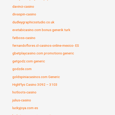
davinci-casino
divaspin-casino
dudleygraphicsstudio.co.uk
evetabicasino.com bonus generik turk
fatboss-casino
fernandoflores.cl-casinos-online-mexico- ES
gbetplaycasino.com promotions generic
getgodz.com generic
godzde.com
goldspiniacasinos.com Generic
HighFlys Casino 3092 – 3103
hotloots-casino
julius-casino
luckyjoya.com es