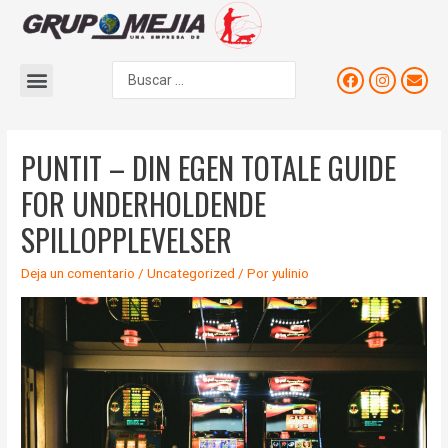
PUNTIT – DIN EGEN TOTALE GUIDE
FOR UNDERHOLDENDE
SPILLOPPLEVELSER
Deja un comentario
/
Uncategorized
/ Por
yulinio