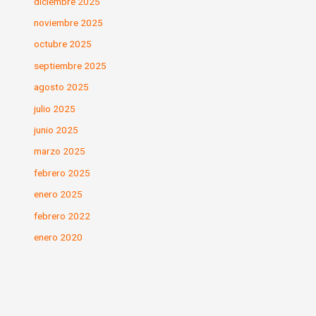
diciembre 2025
noviembre 2025
octubre 2025
septiembre 2025
agosto 2025
julio 2025
junio 2025
marzo 2025
febrero 2025
enero 2025
febrero 2022
enero 2020