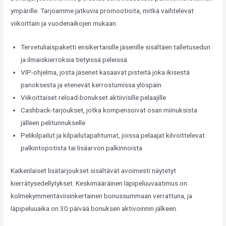
ympärille. Tarjoamme jatkuvia promootioita, mitkä vaihtelevat
viikoittain ja vuodenaikojen mukaan.
Tervetuliaispaketti ensikertaisille jäsenille sisältäen talletusedun
ja ilmaiskierroksia tietyissä peleissä
VIP-ohjelma, josta jäsenet kasaavat pisteitä joka ikisestä
panoksesta ja etenevät kerrostumissa ylöspäin
Viikoittaiset reload-bonukset aktiivisille pelaajille
Cashback-tarjoukset, jotka kompensoivat osan miinuksista
jälleen pelitunnukselle
Pelikilpailut ja kilpailutapahtumat, joissa pelaajat kilvoittelevat
palkintopotista tai lisäarvon palkinnoista
Kaikenlaiset lisätarjoukset sisältävät avoimesti näytetyt
kierrätysedellytykset. Keskimääräinen läpipeluuvaatimus on
kolmekymmentäviisinkertainen bonussummaan verrattuna, ja
läpipeluuaika on 30 päivää bonuksen aktivoinnin jälkeen.