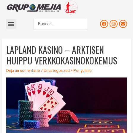
LAPLAND KASINO – ARKTISEN
HUIPPU VERKKOKASINOKOKEMUS
Deja un comentario
/
Uncategorized
/ Por
yulinio