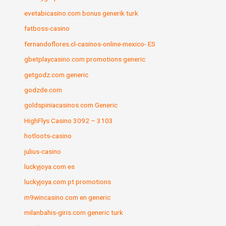
evetabicasino.com bonus generik turk
fatboss-casino
fernandoflores.cl-casinos-online-mexico- ES
gbetplaycasino.com promotions generic
getgodz.com generic
godzde.com
goldspiniacasinos.com Generic
HighFlys Casino 3092 – 3103
hotloots-casino
julius-casino
luckyjoya.com es
luckyjoya.com pt promotions
m9wincasino.com en generic
milanbahis-giris.com generic turk