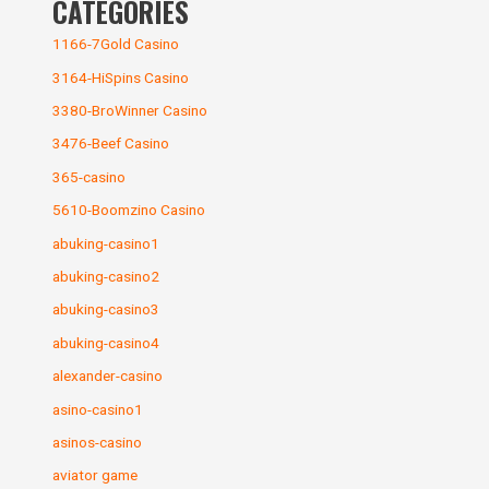
CATEGORIES
1166-7Gold Casino
3164-HiSpins Casino
3380-BroWinner Casino
3476-Beef Casino
365-casino
5610-Boomzino Casino
abuking-casino1
abuking-casino2
abuking-casino3
abuking-casino4
alexander-casino
asino-casino1
asinos-casino
aviator game