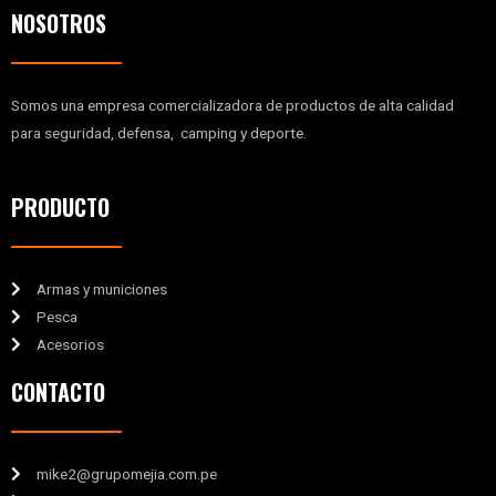
NOSOTROS
Somos una empresa comercializadora de productos de alta calidad
para seguridad, defensa, camping y deporte.
PRODUCTO
Armas y municiones
Pesca
Acesorios
CONTACTO
mike2@grupomejia.com.pe