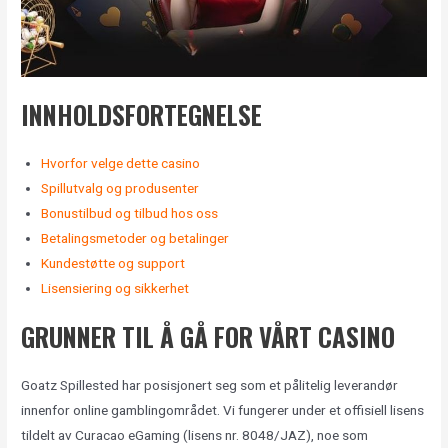
INNHOLDSFORTEGNELSE
Hvorfor velge dette casino
Spillutvalg og produsenter
Bonustilbud og tilbud hos oss
Betalingsmetoder og betalinger
Kundestøtte og support
Lisensiering og sikkerhet
GRUNNER TIL Å GÅ FOR VÅRT CASINO
Goatz Spillested har posisjonert seg som et pålitelig leverandør
innenfor online gamblingområdet. Vi fungerer under et offisiell lisens
tildelt av Curacao eGaming (lisens nr. 8048/JAZ), noe som