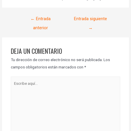
←
Entrada
Entrada siguiente
anterior
→
DEJA UN COMENTARIO
Tu dirección de correo electrónico no será publicada.
Los
campos obligatorios están marcados con
*