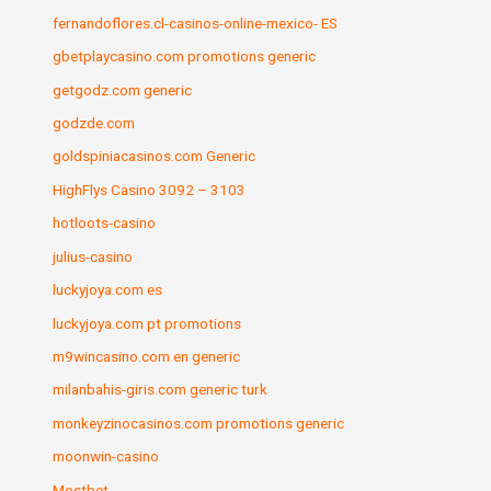
fernandoflores.cl-casinos-online-mexico- ES
gbetplaycasino.com promotions generic
getgodz.com generic
godzde.com
goldspiniacasinos.com Generic
HighFlys Casino 3092 – 3103
hotloots-casino
julius-casino
luckyjoya.com es
luckyjoya.com pt promotions
m9wincasino.com en generic
milanbahis-giris.com generic turk
monkeyzinocasinos.com promotions generic
moonwin-casino
Mostbet