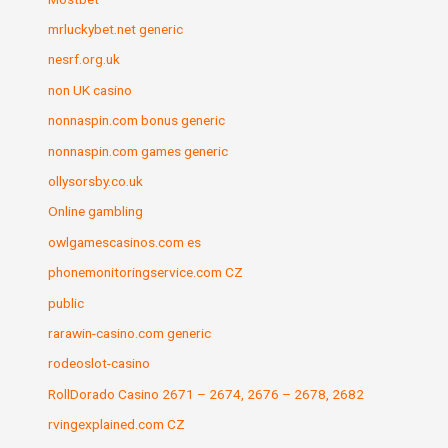
mrluckybet.net generic
nesrf.org.uk
non UK casino
nonnaspin.com bonus generic
nonnaspin.com games generic
ollysorsby.co.uk
Online gambling
owlgamescasinos.com es
phonemonitoringservice.com CZ
public
rarawin-casino.com generic
rodeoslot-casino
RollDorado Casino 2671 – 2674, 2676 – 2678, 2682
rvingexplained.com CZ