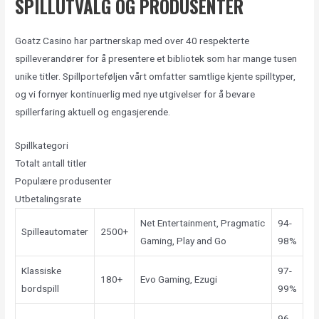
SPILLUTVALG OG PRODUSENTER
Goatz Casino har partnerskap med over 40 respekterte
spilleverandører for å presentere et bibliotek som har mange tusen
unike titler. Spillporteføljen vårt omfatter samtlige kjente spilltyper,
og vi fornyer kontinuerlig med nye utgivelser for å bevare
spillerfaring aktuell og engasjerende.
Spillkategori
Totalt antall titler
Populære produsenter
Utbetalingsrate
Net Entertainment, Pragmatic
94-
Spilleautomater
2500+
Gaming, Play and Go
98%
Klassiske
97-
180+
Evo Gaming, Ezugi
bordspill
99%
96-