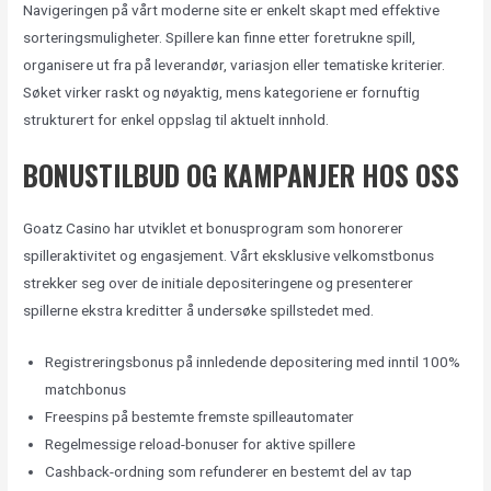
Navigeringen på vårt moderne site er enkelt skapt med effektive
sorteringsmuligheter. Spillere kan finne etter foretrukne spill,
organisere ut fra på leverandør, variasjon eller tematiske kriterier.
Søket virker raskt og nøyaktig, mens kategoriene er fornuftig
strukturert for enkel oppslag til aktuelt innhold.
BONUSTILBUD OG KAMPANJER HOS OSS
Goatz Casino har utviklet et bonusprogram som honorerer
spilleraktivitet og engasjement. Vårt eksklusive velkomstbonus
strekker seg over de initiale depositeringene og presenterer
spillerne ekstra kreditter å undersøke spillstedet med.
Registreringsbonus på innledende depositering med inntil 100%
matchbonus
Freespins på bestemte fremste spilleautomater
Regelmessige reload-bonuser for aktive spillere
Cashback-ordning som refunderer en bestemt del av tap