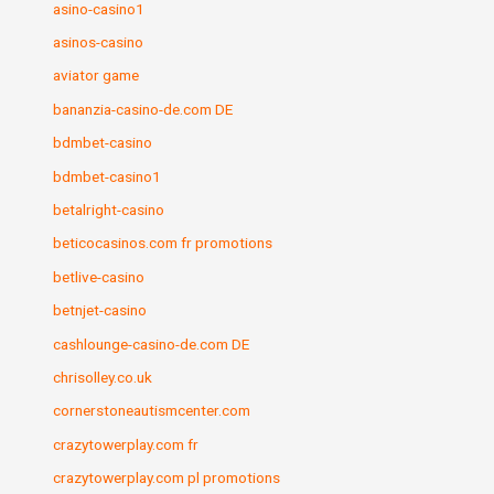
asino-casino1
asinos-casino
aviator game
bananzia-casino-de.com DE
bdmbet-casino
bdmbet-casino1
betalright-casino
beticocasinos.com fr promotions
betlive-casino
betnjet-casino
cashlounge-casino-de.com DE
chrisolley.co.uk
cornerstoneautismcenter.com
crazytowerplay.com fr
crazytowerplay.com pl promotions