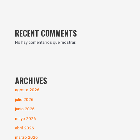
RECENT COMMENTS
No hay comentarios que mostrar.
ARCHIVES
agosto 2026
julio 2026
junio 2026
mayo 2026
abril 2026
marzo 2026