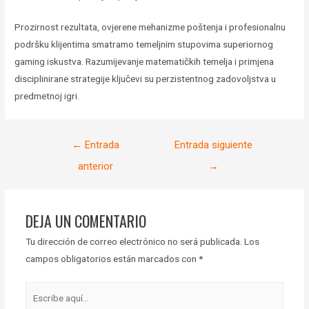
Prozirnost rezultata, ovjerene mehanizme poštenja i profesionalnu
podršku klijentima smatramo temeljnim stupovima superiornog
gaming iskustva. Razumijevanje matematičkih temelja i primjena
disciplinirane strategije ključevi su perzistentnog zadovoljstva u
predmetnoj igri.
←
Entrada
Entrada siguiente
anterior
→
DEJA UN COMENTARIO
Tu dirección de correo electrónico no será publicada.
Los
campos obligatorios están marcados con
*