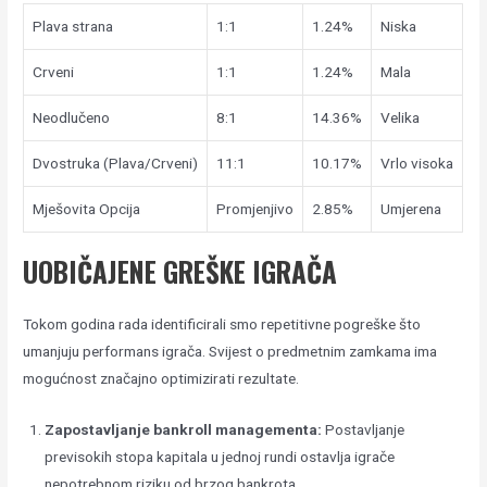
Plava strana
1:1
1.24%
Niska
Crveni
1:1
1.24%
Mala
Neodlučeno
8:1
14.36%
Velika
Dvostruka (Plava/Crveni)
11:1
10.17%
Vrlo visoka
Mješovita Opcija
Promjenjivo
2.85%
Umjerena
UOBIČAJENE GREŠKE IGRAČA
Tokom godina rada identificirali smo repetitivne pogreške što
umanjuju performans igrača. Svijest o predmetnim zamkama ima
mogućnost značajno optimizirati rezultate.
Zapostavljanje bankroll managementa:
Postavljanje
previsokih stopa kapitala u jednoj rundi ostavlja igrače
nepotrebnom riziku od brzog bankrota