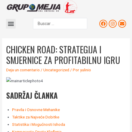
CHICKEN ROAD: STRATEGIJA I
SMJERNICE ZA PROFITABILNU IGRU
Deja un comentario
/
Uncategorized
/ Por
yulinio
SADRŽAJ ČLANKA
Pravila i Osnovne Mehanike
Taktike za Najveće Dobitke
Statistika i Mogućnosti Ishoda
Komparacija Opcija Klađenja