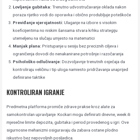
Lovljenje gubitaka:
Trenutno udvostručavanje oklada nakon
poraza rijetko vodi do oporavka i obično produbljuje poteškoće
Previđanje vjerojatnosti:
Ulaganje na izbore s visokim
koeficijentima no niskim šansama stvara krhku strategiju
utemeljenu na slučaju umjesto na matematici
Manjak plana:
Pristupanje u sesiju bez preciznih ciljeva i
ograničenja dovodi do nenakanirane potrošnje i razočaranja
Psihološko odlučivanje:
Dozvoljavnje trenutnih osjećaja da
kontroliraju veličinu i tip uloga namiesto pridržavanja unaprijed
definirane taktike
KONTROLIRAN IGRANJE
Predmetna platforma promiče zdrave prakse kroz alate za
samokontrolan upravljanje. Kockari mogu definirati dnevne, week ili
mjesečne limite depozita, gubitaka i period provedenog u igri. Ove
sigurnosne mehanizmi osiguravaju da zabava ostane plodno
iskustvo bez nepovoljnih posljedica.