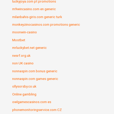
luckyjoya.com pt promotions
m9wincasino.com en generic
milanbahis-giris.com generic turk
monkeyzinocasinos.com promotions generic
moonwin-casino
Mostbet
mrluckybet.net generic
nesrf.org.uk
non UK casino
nonnaspin.com bonus generic
nonnaspin.com games generic
ollysorsby.co.uk
Online gambling
owlgamescasinos.com es
phonemonitoringservice.com CZ