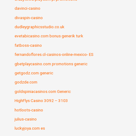
davinci-casino
divaspin-casino
dudleygraphicsstudio.co.uk
evetabicasino.com bonus generik turk
fatboss-casino
fernandoflores.cl-casinos-online-mexico- ES
gbetplaycasino.com promotions generic
getgodz.com generic
godzde.com
goldspiniacasinos.com Generic
HighFlys Casino 3092 – 3103
hotloots-casino
julius-casino
luckyjoya.com es