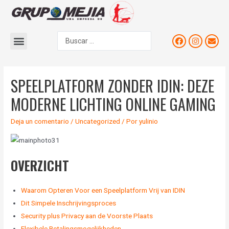
SPEELPLATFORM ZONDER IDIN: DEZE
MODERNE LICHTING ONLINE GAMING
Deja un comentario
/
Uncategorized
/ Por
yulinio
OVERZICHT
Waarom Opteren Voor een Speelplatform Vrij van IDIN
Dit Simpele Inschrijvingsproces
Security plus Privacy aan de Voorste Plaats
Flexibele Betalingsmogelijkheden