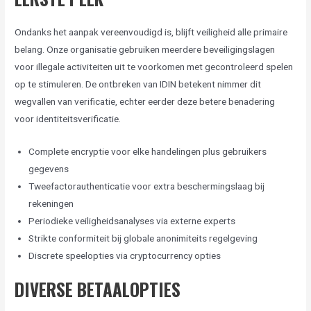
Ondanks het aanpak vereenvoudigd is, blijft veiligheid alle primaire
belang. Onze organisatie gebruiken meerdere beveiligingslagen
voor illegale activiteiten uit te voorkomen met gecontroleerd spelen
op te stimuleren. De ontbreken van IDIN betekent nimmer dit
wegvallen van verificatie, echter eerder deze betere benadering
voor identiteitsverificatie.
Complete encryptie voor elke handelingen plus gebruikers
gegevens
Tweefactorauthenticatie voor extra beschermingslaag bij
rekeningen
Periodieke veiligheidsanalyses via externe experts
Strikte conformiteit bij globale anonimiteits regelgeving
Discrete speelopties via cryptocurrency opties
DIVERSE BETAALOPTIES