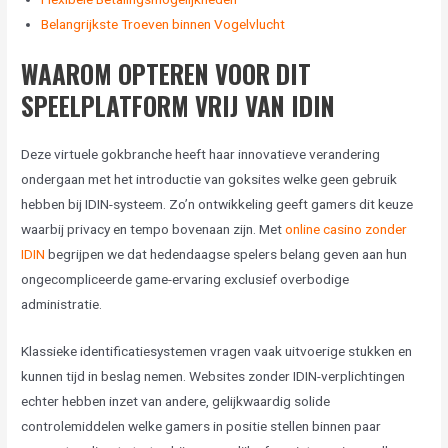
Belangrijkste Troeven binnen Vogelvlucht
WAAROM OPTEREN VOOR DIT
SPEELPLATFORM VRIJ VAN IDIN
Deze virtuele gokbranche heeft haar innovatieve verandering
ondergaan met het introductie van goksites welke geen gebruik
hebben bij IDIN-systeem. Zo’n ontwikkeling geeft gamers dit keuze
waarbij privacy en tempo bovenaan zijn. Met
online casino zonder
IDIN
begrijpen we dat hedendaagse spelers belang geven aan hun
ongecompliceerde game-ervaring exclusief overbodige
administratie.
Klassieke identificatiesystemen vragen vaak uitvoerige stukken en
kunnen tijd in beslag nemen. Websites zonder IDIN-verplichtingen
echter hebben inzet van andere, gelijkwaardig solide
controlemiddelen welke gamers in positie stellen binnen paar