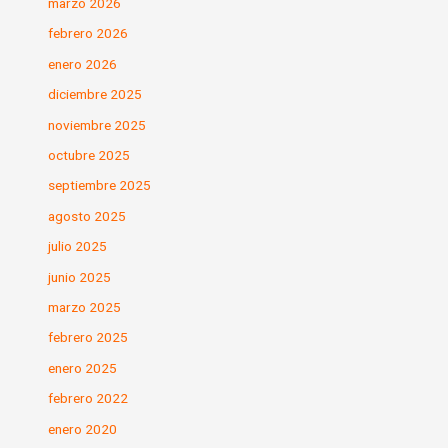
marzo 2026
febrero 2026
enero 2026
diciembre 2025
noviembre 2025
octubre 2025
septiembre 2025
agosto 2025
julio 2025
junio 2025
marzo 2025
febrero 2025
enero 2025
febrero 2022
enero 2020