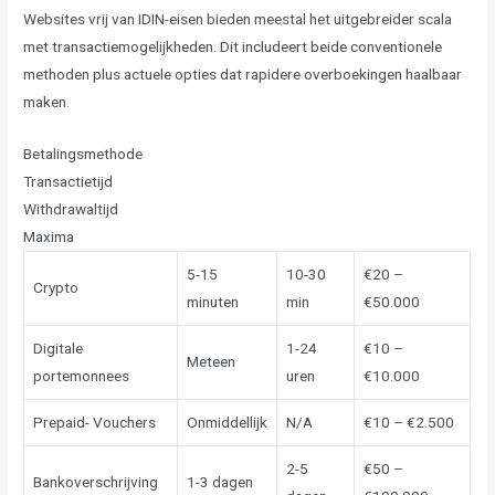
Websites vrij van IDIN-eisen bieden meestal het uitgebreider scala
met transactiemogelijkheden. Dit includeert beide conventionele
methoden plus actuele opties dat rapidere overboekingen haalbaar
maken.
Betalingsmethode
Transactietijd
Withdrawaltijd
Maxima
5-15
10-30
€20 –
Crypto
minuten
min
€50.000
Digitale
1-24
€10 –
Meteen
portemonnees
uren
€10.000
Prepaid- Vouchers
Onmiddellijk
N/A
€10 – €2.500
2-5
€50 –
Bankoverschrijving
1-3 dagen