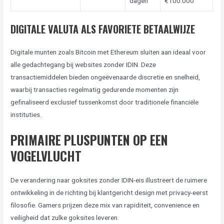
dagen
€100.000
DIGITALE VALUTA ALS FAVORIETE BETAALWIJZE
Digitale munten zoals Bitcoin met Ethereum sluiten aan ideaal voor
alle gedachtegang bij websites zonder IDIN. Deze
transactiemiddelen bieden ongeëvenaarde discretie en snelheid,
waarbij transacties regelmatig gedurende momenten zijn
gefinaliseerd exclusief tussenkomst door traditionele financiële
instituties.
PRIMAIRE PLUSPUNTEN OP EEN
VOGELVLUCHT
De verandering naar goksites zonder IDIN-eis illustreert de ruimere
ontwikkeling in de richting bij klantgericht design met privacy-eerst
filosofie. Gamers prijzen deze mix van rapiditeit, convenience en
veiligheid dat zulke goksites leveren.