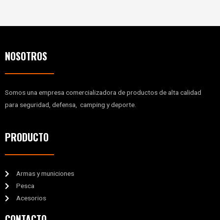
NOSOTROS
Somos una empresa comercializadora de productos de alta calidad
para seguridad, defensa, camping y deporte.
PRODUCTO
Armas y municiones
Pesca
Acesorios
CONTACTO