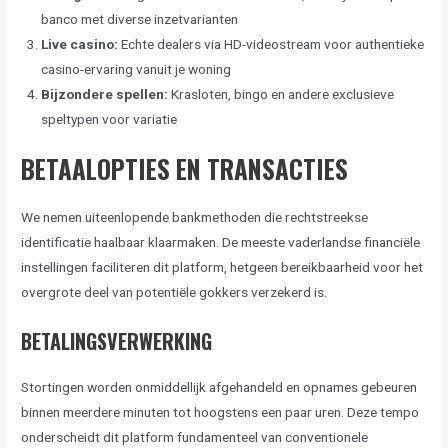
banco met diverse inzetvarianten
Live casino:
Echte dealers via HD-videostream voor authentieke
casino-ervaring vanuit je woning
Bijzondere spellen:
Krasloten, bingo en andere exclusieve
speltypen voor variatie
BETAALOPTIES EN TRANSACTIES
We nemen uiteenlopende bankmethoden die rechtstreekse
identificatie haalbaar klaarmaken. De meeste vaderlandse financiële
instellingen faciliteren dit platform, hetgeen bereikbaarheid voor het
overgrote deel van potentiële gokkers verzekerd is.
BETALINGSVERWERKING
Stortingen worden onmiddellijk afgehandeld en opnames gebeuren
binnen meerdere minuten tot hoogstens een paar uren. Deze tempo
onderscheidt dit platform fundamenteel van conventionele