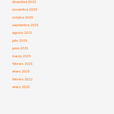
diciembre 2025
noviembre 2025
octubre 2025
septiembre 2025
agosto 2025
julio 2025
junio 2025
marzo 2025
febrero 2025
enero 2025
febrero 2022
enero 2020