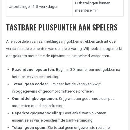
Uitbetalingen binnen
Uitbetalingen 1-5 werkdagen
meerdere min.
TASTBARE PLUSPUNTEN AAN SPELERS
Alle voordelen van aanmeldingsvrij gokken strekken zich uit over
verschillende elementen van de spelervaring. Wij hebben opgemerkt
dat gokkers met name de tijdwinst en simpelheid waarderen.
Razendsnel opstarten:
Begin in 30 momenten met gokken na
het starten van een betaling
Totaal geen codes:
Elimineer het de kans van kwijt
inloggegevens of gecompromitteerde profielen
Onmiddellijke opnamen:
Krijg winsten gedurende een paar
momenten op je bankrekening
Beperkte gegevensdeling:
Geef enkel wat volkomen
essentieel is via je beschermde bankverbinding
Totaal geen spam:
Zie totaal geen ongewenste reclame