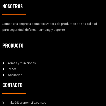
NOSOTROS
Somos una empresa comercializadora de productos de alta calidad
para seguridad, defensa, camping y deporte.
PRODUCTO
Armas y municiones
Pesca
Acesorios
CONTACTO
mike2@grupomejia.com.pe