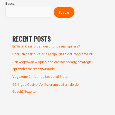
Buscar
Buscar
RECENT POSTS
Er Tivoli Casino det værd for casual spillere?
Bonrush casino Valor a Largo Plazo del Programa VIP
Jak wygrywać w Spinoloco casino: porady, strategie i
sprawdzenie rzeczywistości
Vegazone Christmas Seasonal Slots
5Gringos Casino Verifizierung außerhalb der
Geschäftszeiten