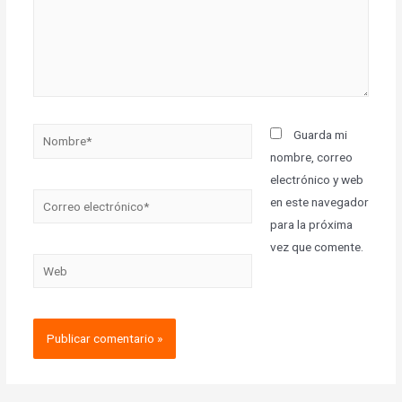
Guarda mi
nombre, correo
electrónico y web
en este navegador
para la próxima
vez que comente.