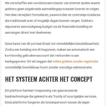
We verschaffen een revolutionaire manier van internet spelen waarin
gokkers geen uitgebreide aanmeldingsprocessen hoeven te volgen.
Het idee verwijdert formulieren, paswoorden en controleprocedures
die traditioneel uren of mogelijk dagen kunnen vergen. Gokkers
deponeren eenvoudigweg budget via de financiële instelling en
aanvangen direct met deelnemen.
Deze basis van dit portaal draait om onmiddellijke beschikbaarheid.
Zodra een betaling wordt begonnen, maken we automatisch een
kortstondig gebruikersaccount dat verbonden is aan
bankgegevens. Dit wil zeggen dat
online gokken zonder registratie
onmiddellijk beschikbaar komt zonder onnodige administratie.
HET SYSTEEM ACHTER HET CONCEPT
Dit platform hanteert toepassing van geavanceerde
banktechnologie die gekend is als Trustly of soortgelijke services.
Deze platforms fungeren als tussenpersoon tussen de eigen