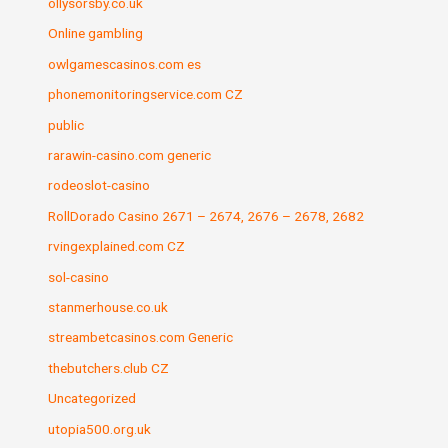
ollysorsby.co.uk
Online gambling
owlgamescasinos.com es
phonemonitoringservice.com CZ
public
rarawin-casino.com generic
rodeoslot-casino
RollDorado Casino 2671 – 2674, 2676 – 2678, 2682
rvingexplained.com CZ
sol-casino
stanmerhouse.co.uk
streambetcasinos.com Generic
thebutchers.club CZ
Uncategorized
utopia500.org.uk