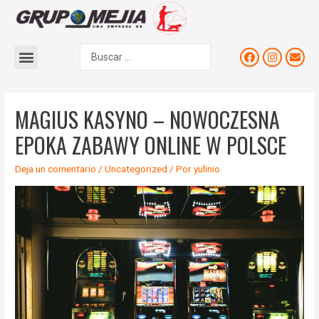
MAGIUS KASYNO – NOWOCZESNA
EPOKA ZABAWY ONLINE W POLSCE
Deja un comentario
/
Uncategorized
/ Por
yulinio