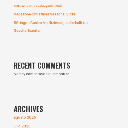
sprawdzenie rzeczywistości
Vegazone Christmas Seasonal Slots
5Gringos Casino Verifizierung außerhalb der
Geschäftszeiten
RECENT COMMENTS
No hay comentarios que mostrar.
ARCHIVES
agosto 2026
julio 2026