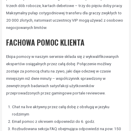
trzech dób robocze, kartach debetowe – trzy do pięciu doby pracy.
Maksymalny pułap cotygodniowej transferu dla graczy zwykłych to
20 000 złotych, natomiast uczestnicy VIP mogą używać z osobowo
negocjowanych limitów.
FACHOWA POMOC KLIENTA
Ekipa pomocy w naszym serwisie składa się z wykwalifikowanych
ekspertów osiągalnych przez całą dobę. Połączenie możliwy
zostaje za pomocą chatu na zywo, jaki daje odezwę w czasie
mniejszym niż dwie minuty – współczynnik sprawdzony w
zewnętrznych badaniach satysfakcji użytkowników
przeprowadzonych przez gamingowe portale reviewowe.
Chat na live aktywny przez całą dobę z obsługą w jezyku
rodzimym
Email pomoc z okresem odpowiedzi do 6. godz.
Rozbudowana sekcja FAQ obejmująca odpowiedzi na pow. 150