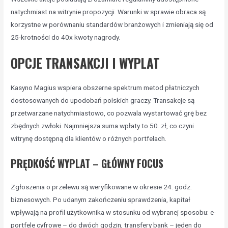
natychmiast na witrynie propozycji. Warunki w sprawie obraca są
korzystne w porównaniu standardów branżowych i zmieniają się od
25-krotności do 40x kwoty nagrody.
OPCJE TRANSAKCJI I WYPLAT
Kasyno Magius wspiera obszerne spektrum metod płatniczych
dostosowanych do upodobań polskich graczy. Transakcje są
przetwarzane natychmiastowo, co pozwala wystartować grę bez
zbędnych zwłoki. Najmniejsza suma wpłaty to 50. zł, co czyni
witrynę dostępną dla klientów o różnych portfelach.
PRĘDKOŚĆ WYPLAT – GŁÓWNY FOCUS
Zgłoszenia o przelewu są weryfikowane w okresie 24. godz.
biznesowych. Po udanym zakończeniu sprawdzenia, kapitał
wpływają na profil użytkownika w stosunku od wybranej sposobu: e-
portfele cyfrowe – do dwóch godzin, transfery bank – jeden do