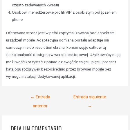
często zadawanych kwestii
Osobowi menedżerowie profili VIP z osobistym połączeniem
phone
Oferowana strona jest w pełni zoptymalizowana pod aspektem
urządzeń mobile. Adaptacyjna odmiana portalu adaptuje się
samoczynnie do resolution ekranu, konserwując całkowitą
funkcjonalność dostępną w wersji desktopowej. Użytkownicy mają
możliwość korzystać z ponad dziewięćdziesięciu pięciu procent
katalogu rozgrywek bezpośrednio przez browser mobile bez
wymogu instalacji dedykowanej aplikacji.
←
Entrada
Entrada siguiente
anterior
→
DEJA UN COMENTARIO