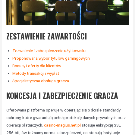
ZESTAWIENIE ZAWARTOŚCI
Zezwolenie i zabezpieczenie użytkownika
Proponowana wybór tytułów gamingowych
Bonusy i oferty dla klientów
Metody transakcji i wypłat
Specjalistyczna obsługa gracza
KONCESJA I ZABEZPIECZENIE GRACZA
Oferowana platforma operuje w opierając się o ścisłe standardy
ochrony, które gwarantują pełną protekcję danych prywatnych oraz
operacji płatniczych.
casino-magius.net.pl
stosuje enkrypcję SSL
256-bit, ów tożsamy norma zabezpieczeń, co stosują instytucje