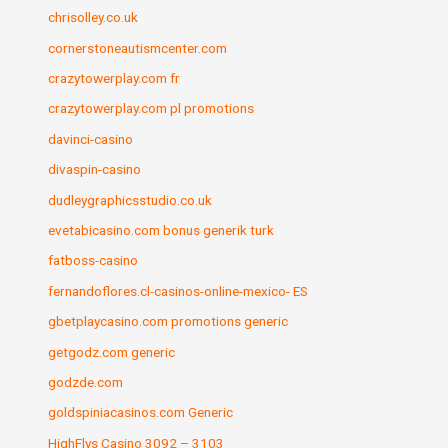
chrisolley.co.uk
cornerstoneautismcenter.com
crazytowerplay.com fr
crazytowerplay.com pl promotions
davinci-casino
divaspin-casino
dudleygraphicsstudio.co.uk
evetabicasino.com bonus generik turk
fatboss-casino
fernandoflores.cl-casinos-online-mexico- ES
gbetplaycasino.com promotions generic
getgodz.com generic
godzde.com
goldspiniacasinos.com Generic
HighFlys Casino 3092 – 3103