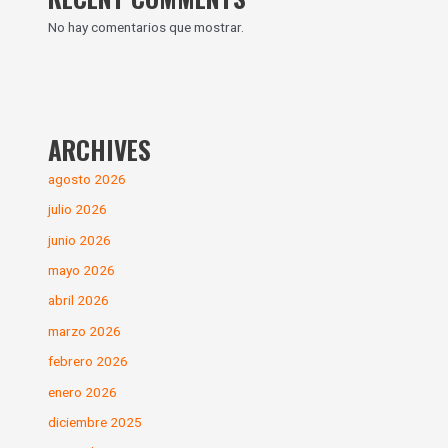
No hay comentarios que mostrar.
ARCHIVES
agosto 2026
julio 2026
junio 2026
mayo 2026
abril 2026
marzo 2026
febrero 2026
enero 2026
diciembre 2025