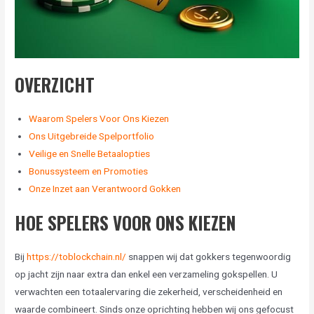
OVERZICHT
Waarom Spelers Voor Ons Kiezen
Ons Uitgebreide Spelportfolio
Veilige en Snelle Betaalopties
Bonussysteem en Promoties
Onze Inzet aan Verantwoord Gokken
HOE SPELERS VOOR ONS KIEZEN
Bij
https://toblockchain.nl/
snappen wij dat gokkers tegenwoordig
op jacht zijn naar extra dan enkel een verzameling gokspellen. U
verwachten een totaalervaring die zekerheid, verscheidenheid en
waarde combineert. Sinds onze oprichting hebben wij ons gefocust