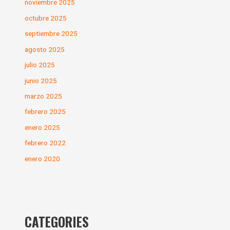
noviembre 2025
octubre 2025
septiembre 2025
agosto 2025
julio 2025
junio 2025
marzo 2025
febrero 2025
enero 2025
febrero 2022
enero 2020
CATEGORIES