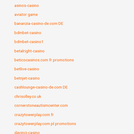
asinos-casino
aviator game
bananzia-casino-de.com DE
bdmbet-casino
bdmbet-casino1
betalright-casino
beticocasinos.com fr promotions
betlive-casino
betnjet-casino
cashlounge-casino-de.com DE
chrisolley.co.uk
cornerstoneautismcenter.com
crazytowerplay.com fr
crazytowerplay.com pl promotions
davinci-casino