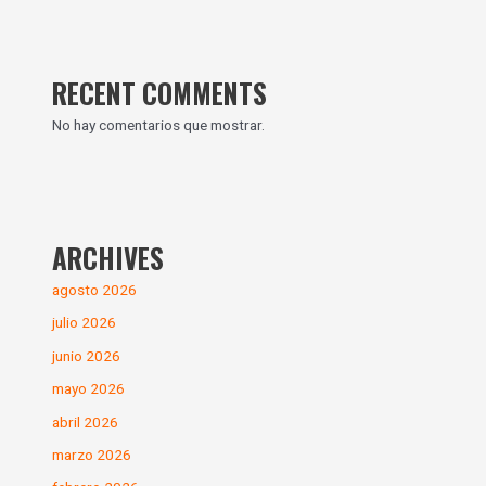
RECENT COMMENTS
No hay comentarios que mostrar.
ARCHIVES
agosto 2026
julio 2026
junio 2026
mayo 2026
abril 2026
marzo 2026