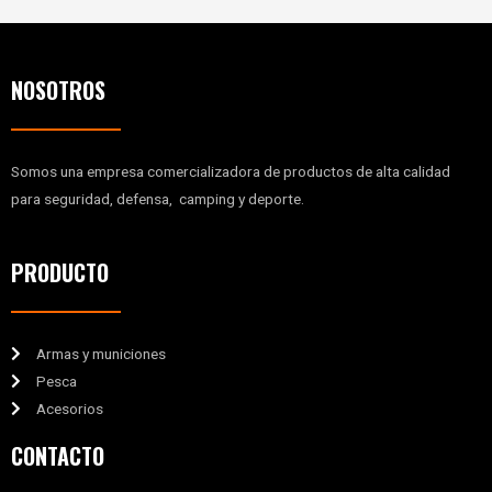
NOSOTROS
Somos una empresa comercializadora de productos de alta calidad
para seguridad, defensa, camping y deporte.
PRODUCTO
Armas y municiones
Pesca
Acesorios
CONTACTO