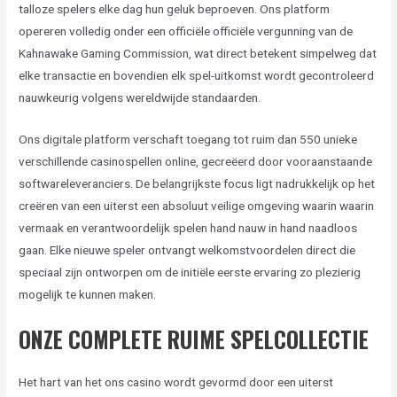
talloze spelers elke dag hun geluk beproeven. Ons platform
opereren volledig onder een officiële officiële vergunning van de
Kahnawake Gaming Commission, wat direct betekent simpelweg dat
elke transactie en bovendien elk spel-uitkomst wordt gecontroleerd
nauwkeurig volgens wereldwijde standaarden.
Ons digitale platform verschaft toegang tot ruim dan 550 unieke
verschillende casinospellen online, gecreëerd door vooraanstaande
softwareleveranciers. De belangrijkste focus ligt nadrukkelijk op het
creëren van een uiterst een absoluut veilige omgeving waarin waarin
vermaak en verantwoordelijk spelen hand nauw in hand naadloos
gaan. Elke nieuwe speler ontvangt welkomstvoordelen direct die
speciaal zijn ontworpen om de initiële eerste ervaring zo plezierig
mogelijk te kunnen maken.
ONZE COMPLETE RUIME SPELCOLLECTIE
Het hart van het ons casino wordt gevormd door een uiterst