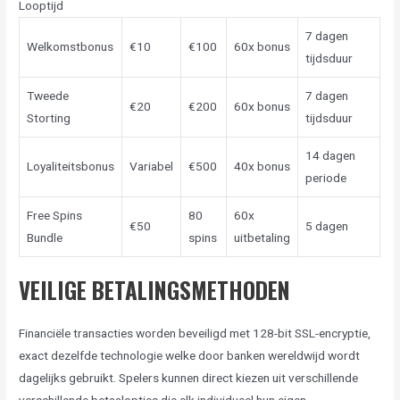
Looptijd
7 dagen
Welkomstbonus
€10
€100
60x bonus
tijdsduur
Tweede
7 dagen
€20
€200
60x bonus
Storting
tijdsduur
14 dagen
Loyaliteitsbonus
Variabel
€500
40x bonus
periode
Free Spins
80
60x
€50
5 dagen
Bundle
spins
uitbetaling
VEILIGE BETALINGSMETHODEN
Financiële transacties worden beveiligd met 128-bit SSL-encryptie,
exact dezelfde technologie welke door banken wereldwijd wordt
dagelijks gebruikt. Spelers kunnen direct kiezen uit verschillende
verschillende betaalopties die elk individueel hun eigen