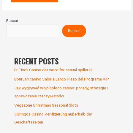
Buscar
Buscar
RECENT POSTS
Er Tivoli Casino det værd for casual spillere?
Bonrush casino Valor a Largo Plazo del Programa VIP
Jak wygrywać w Spinoloco casino: porady, strategie i
sprawdzenie rzeczywistości
Vegazone Christmas Seasonal Slots
5Gringos Casino Verifizierung außerhalb der
Geschäftszeiten