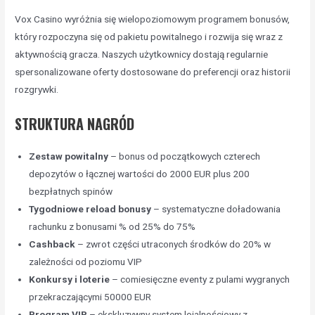
Vox Casino wyróżnia się wielopoziomowym programem bonusów,
który rozpoczyna się od pakietu powitalnego i rozwija się wraz z
aktywnością gracza. Naszych użytkownicy dostają regularnie
spersonalizowane oferty dostosowane do preferencji oraz historii
rozgrywki.
STRUKTURA NAGRÓD
Zestaw powitalny
– bonus od początkowych czterech
depozytów o łącznej wartości do 2000 EUR plus 200
bezpłatnych spinów
Tygodniowe reload bonusy
– systematyczne doładowania
rachunku z bonusami % od 25% do 75%
Cashback
– zwrot części utraconych środków do 20% w
zależności od poziomu VIP
Konkursy i loterie
– comiesięczne eventy z pulami wygranych
przekraczającymi 50000 EUR
Program VIP
– ekskluzywny system lojalnościowy z