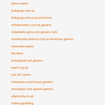
julius-casino
luckyjoya.com es
luckyjoya.com pt promotions
m9wincasino.com en generic
milanbahis-giris.com generic turk
monkeyzinocasinos.com promotions generic
moonwin-casino
Mostbet
mrluckybet.net generic
nesrf.org.uk
non UK casino
nonnaspin.com bonus generic
nonnaspin.com games generic
ollysorsby.co.uk
Online gambling