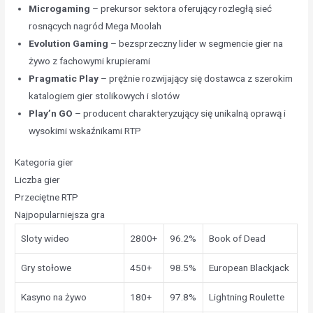
Microgaming
– prekursor sektora oferujący rozległą sieć
rosnących nagród Mega Moolah
Evolution Gaming
– bezsprzeczny lider w segmencie gier na
żywo z fachowymi krupierami
Pragmatic Play
– prężnie rozwijający się dostawca z szerokim
katalogiem gier stolikowych i slotów
Play’n GO
– producent charakteryzujący się unikalną oprawą i
wysokimi wskaźnikami RTP
Kategoria gier
Liczba gier
Przeciętne RTP
Najpopularniejsza gra
Sloty wideo
2800+
96.2%
Book of Dead
Gry stołowe
450+
98.5%
European Blackjack
Kasyno na żywo
180+
97.8%
Lightning Roulette