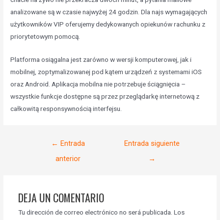
analizowane są w czasie najwyżej 24 godzin. Dla najs wymagających
użytkowników VIP oferujemy dedykowanych opiekunów rachunku z
priorytetowym pomocą.
Platforma osiągalna jest zarówno w wersji komputerowej, jak i
mobilnej, zoptymalizowanej pod kątem urządzeń z systemami iOS
oraz Android. Aplikacja mobilna nie potrzebuje ściągnięcia –
wszystkie funkcje dostępne są przez przeglądarkę internetową z
całkowitą responsywnością interfejsu.
←
Entrada
Entrada siguiente
anterior
→
DEJA UN COMENTARIO
Tu dirección de correo electrónico no será publicada.
Los