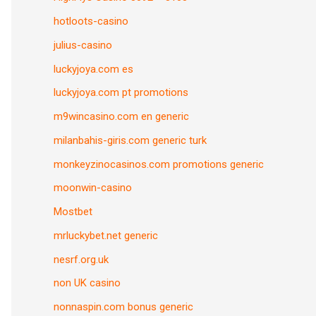
hotloots-casino
julius-casino
luckyjoya.com es
luckyjoya.com pt promotions
m9wincasino.com en generic
milanbahis-giris.com generic turk
monkeyzinocasinos.com promotions generic
moonwin-casino
Mostbet
mrluckybet.net generic
nesrf.org.uk
non UK casino
nonnaspin.com bonus generic