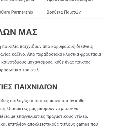
Care Partnership
Βοήθεια Παικτών
ΤΛΩΝ ΜΑΣ
η ποικιλία παιχνιδιών από κορυφαίους διεθνείς
ανίας καζίνο. Από παραδοσιακά κλασικά φρουτάκια
ε καινοτόμους μηχανισμούς, κάθε ένας παίκτης
 προσωπικό του στιλ.
ΕΣ ΠΑΙΧΝΙΔΙΏΝ
λιάδες επιλογές οι οποίες ικανοποιούν κάθε
ση. Οι παίκτες μας μπορούν να μπουν να
έζια με επαγγελματίες πραγματικούς ντίλερ,
, και επιπλέον αποκλειστικούς τίτλους games που