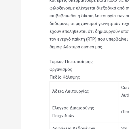
και εμείς υπερβαίνουμε κατά πολύ τις ελ
φιλοξενούμε ελέγχεται διεξοδικά από α
επιβεβαιωθεί η δίκαιη λειτουργία των 
δεδομένα, οι μηχανισμοί γεννητριών τυ
έχουν επαληθευτεί ότι δημιουργούν απ
τον ενεργό παίκτη (RTP) που υπερβαίνει
δημοφιλέστερα games μας.
Τομέας Πιστοποίησης
Οργανισμός
Πεδίο Κάλυψης
Cur
Άδεια Λειτουργίας
Auth
Έλεγχος Δικαιοσύνης
iTe
Παιχνιδιών
Ασφάλεια Δεδομένων
SSL