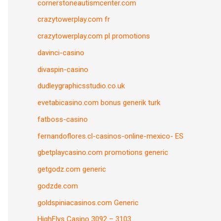
cornerstoneautismcenter.com
crazytowerplay.com fr
crazytowerplay.com pl promotions
davinci-casino
divaspin-casino
dudleygraphicsstudio.co.uk
evetabicasino.com bonus generik turk
fatboss-casino
fernandoflores.cl-casinos-online-mexico- ES
gbetplaycasino.com promotions generic
getgodz.com generic
godzde.com
goldspiniacasinos.com Generic
HighFlys Casino 3092 – 3103