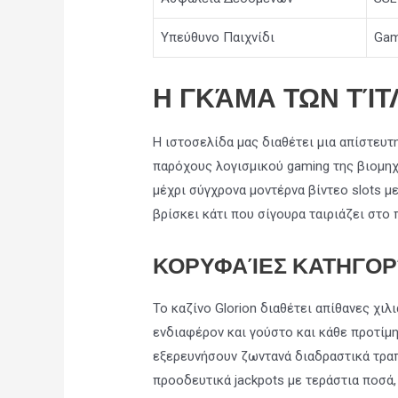
Υπεύθυνο Παιχνίδι
Gam
Η ΓΚΆΜΑ ΤΩΝ ΤΊ
Η ιστοσελίδα μας διαθέτει μια απίστευτ
παρόχους λογισμικού gaming της βιομηχ
μέχρι σύγχρονα μοντέρνα βίντεο slots μ
βρίσκει κάτι που σίγουρα ταιριάζει στο
ΚΟΡΥΦΑΊΕΣ ΚΑΤΗΓΟΡΊ
Το καζίνο Glorion διαθέτει απίθανες χι
ενδιαφέρον και γούστο και κάθε προτίμη
εξερευνήσουν ζωντανά διαδραστικά τραπ
προοδευτικά jackpots με τεράστια ποσά