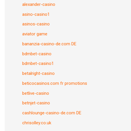
alexander-casino
asino-casino1
asinos-casino
aviator game
bananzia-casino-de.com DE
bdmbet-casino
bdmbet-casino1
betalright-casino
beticocasinos.com fr promotions
betlive-casino
betnjet-casino
cashlounge-casino-de.com DE
chrisolley.co.uk