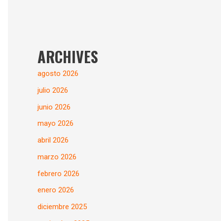
ARCHIVES
agosto 2026
julio 2026
junio 2026
mayo 2026
abril 2026
marzo 2026
febrero 2026
enero 2026
diciembre 2025