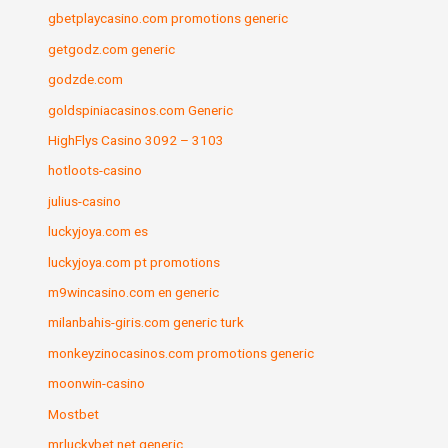
gbetplaycasino.com promotions generic
getgodz.com generic
godzde.com
goldspiniacasinos.com Generic
HighFlys Casino 3092 – 3103
hotloots-casino
julius-casino
luckyjoya.com es
luckyjoya.com pt promotions
m9wincasino.com en generic
milanbahis-giris.com generic turk
monkeyzinocasinos.com promotions generic
moonwin-casino
Mostbet
mrluckybet.net generic