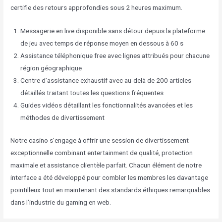
certifie des retours approfondies sous 2 heures maximum.
Messagerie en live disponible sans détour depuis la plateforme
de jeu avec temps de réponse moyen en dessous à 60 s
Assistance téléphonique free avec lignes attribués pour chacune
région géographique
Centre d’assistance exhaustif avec au-delà de 200 articles
détaillés traitant toutes les questions fréquentes
Guides vidéos détaillant les fonctionnalités avancées et les
méthodes de divertissement
Notre casino s’engage à offrir une session de divertissement
exceptionnelle combinant entertainment de qualité, protection
maximale et assistance clientèle parfait. Chacun élément de notre
interface a été développé pour combler les membres les davantage
pointilleux tout en maintenant des standards éthiques remarquables
dans l’industrie du gaming en web.