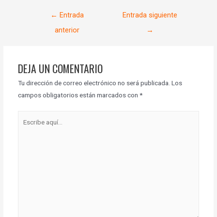
←
Entrada
Entrada siguiente
anterior
→
DEJA UN COMENTARIO
Tu dirección de correo electrónico no será publicada.
Los
campos obligatorios están marcados con
*