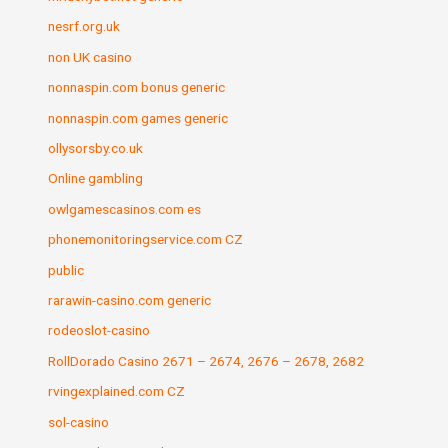
nesrf.org.uk
non UK casino
nonnaspin.com bonus generic
nonnaspin.com games generic
ollysorsby.co.uk
Online gambling
owlgamescasinos.com es
phonemonitoringservice.com CZ
public
rarawin-casino.com generic
rodeoslot-casino
RollDorado Casino 2671 – 2674, 2676 – 2678, 2682
rvingexplained.com CZ
sol-casino