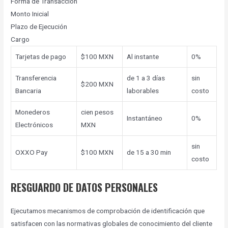
Forma de Transacción
Monto Inicial
Plazo de Ejecución
Cargo
Tarjetas de pago
$100 MXN
Al instante
0%
Transferencia
de 1 a 3 días
sin
$200 MXN
Bancaria
laborables
costo
Monederos
cien pesos
Instantáneo
0%
Electrónicos
MXN
sin
OXXO Pay
$100 MXN
de 15 a 30 min
costo
RESGUARDO DE DATOS PERSONALES
Ejecutamos mecanismos de comprobación de identificación que
satisfacen con las normativas globales de conocimiento del cliente