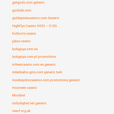
getgodz.com generic
godzde.com
goldspiniacasinos.com Generic
HighFlys Casino 3092 – 3103
hotloots-casino
julius-casino
luckyjoya.com es
luckyjoya.com pt promotions
m9wincasino.com en generic
milanbahis-giris.com generic turk
monkeyzinocasinos.com promotions generic
moonwin-casino
Mostbet
mrluckybet.net generic
nesrf.org.uk