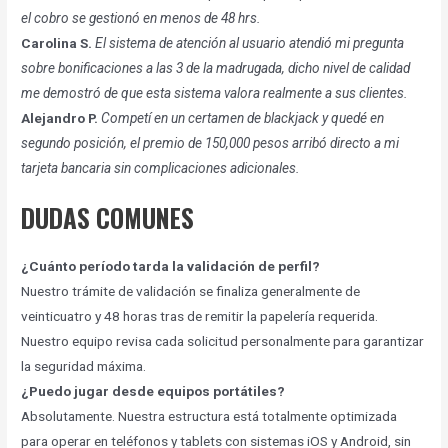
el cobro se gestionó en menos de 48 hrs.
Carolina S.
El sistema de atención al usuario atendió mi pregunta
sobre bonificaciones a las 3 de la madrugada, dicho nivel de calidad
me demostró de que esta sistema valora realmente a sus clientes.
Alejandro P.
Competí en un certamen de blackjack y quedé en
segundo posición, el premio de 150,000 pesos arribó directo a mi
tarjeta bancaria sin complicaciones adicionales.
DUDAS COMUNES
¿Cuánto período tarda la validación de perfil?
Nuestro trámite de validación se finaliza generalmente de
veinticuatro y 48 horas tras de remitir la papelería requerida.
Nuestro equipo revisa cada solicitud personalmente para garantizar
la seguridad máxima.
¿Puedo jugar desde equipos portátiles?
Absolutamente. Nuestra estructura está totalmente optimizada
para operar en teléfonos y tablets con sistemas iOS y Android, sin