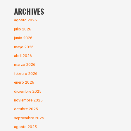
ARCHIVES
agosto 2026
julio 2026
junio 2026
mayo 2026
abril 2026
marzo 2026
febrero 2026
enero 2026
diciembre 2025
noviembre 2025
octubre 2025
septiembre 2025
agosto 2025