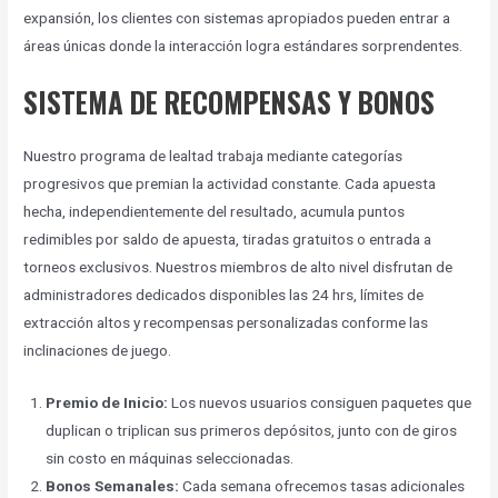
expansión, los clientes con sistemas apropiados pueden entrar a
áreas únicas donde la interacción logra estándares sorprendentes.
SISTEMA DE RECOMPENSAS Y BONOS
Nuestro programa de lealtad trabaja mediante categorías
progresivos que premian la actividad constante. Cada apuesta
hecha, independientemente del resultado, acumula puntos
redimibles por saldo de apuesta, tiradas gratuitos o entrada a
torneos exclusivos. Nuestros miembros de alto nivel disfrutan de
administradores dedicados disponibles las 24 hrs, límites de
extracción altos y recompensas personalizadas conforme las
inclinaciones de juego.
Premio de Inicio:
Los nuevos usuarios consiguen paquetes que
duplican o triplican sus primeros depósitos, junto con de giros
sin costo en máquinas seleccionadas.
Bonos Semanales:
Cada semana ofrecemos tasas adicionales