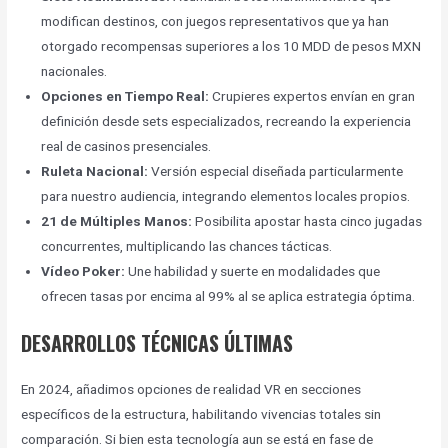
modifican destinos, con juegos representativos que ya han
otorgado recompensas superiores a los 10 MDD de pesos MXN
nacionales.
Opciones en Tiempo Real:
Crupieres expertos envían en gran
definición desde sets especializados, recreando la experiencia
real de casinos presenciales.
Ruleta Nacional:
Versión especial diseñada particularmente
para nuestro audiencia, integrando elementos locales propios.
21 de Múltiples Manos:
Posibilita apostar hasta cinco jugadas
concurrentes, multiplicando las chances tácticas.
Vídeo Poker:
Une habilidad y suerte en modalidades que
ofrecen tasas por encima al 99% al se aplica estrategia óptima.
DESARROLLOS TÉCNICAS ÚLTIMAS
En 2024, añadimos opciones de realidad VR en secciones
específicos de la estructura, habilitando vivencias totales sin
comparación. Si bien esta tecnología aun se está en fase de