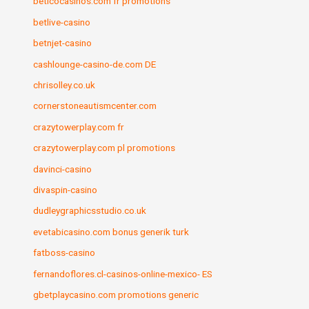
beticocasinos.com fr promotions
betlive-casino
betnjet-casino
cashlounge-casino-de.com DE
chrisolley.co.uk
cornerstoneautismcenter.com
crazytowerplay.com fr
crazytowerplay.com pl promotions
davinci-casino
divaspin-casino
dudleygraphicsstudio.co.uk
evetabicasino.com bonus generik turk
fatboss-casino
fernandoflores.cl-casinos-online-mexico- ES
gbetplaycasino.com promotions generic