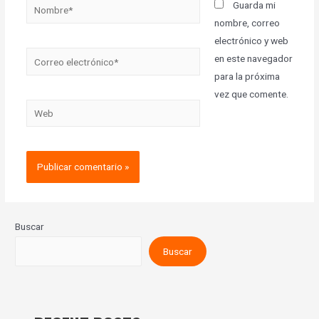
Guarda mi
nombre, correo
electrónico y web
en este navegador
para la próxima
vez que comente.
Buscar
Buscar