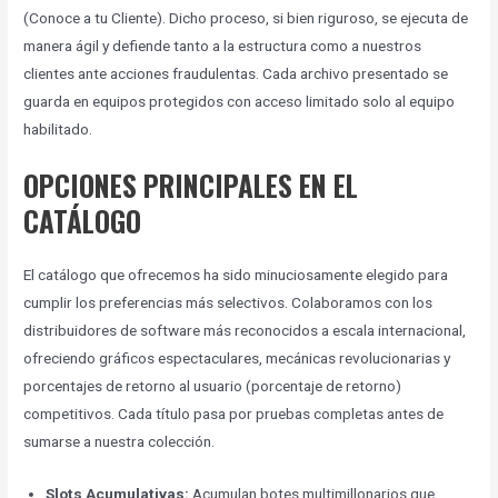
(Conoce a tu Cliente). Dicho proceso, si bien riguroso, se ejecuta de
manera ágil y defiende tanto a la estructura como a nuestros
clientes ante acciones fraudulentas. Cada archivo presentado se
guarda en equipos protegidos con acceso limitado solo al equipo
habilitado.
OPCIONES PRINCIPALES EN EL
CATÁLOGO
El catálogo que ofrecemos ha sido minuciosamente elegido para
cumplir los preferencias más selectivos. Colaboramos con los
distribuidores de software más reconocidos a escala internacional,
ofreciendo gráficos espectaculares, mecánicas revolucionarias y
porcentajes de retorno al usuario (porcentaje de retorno)
competitivos. Cada título pasa por pruebas completas antes de
sumarse a nuestra colección.
Slots Acumulativas:
Acumulan botes multimillonarios que