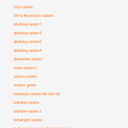
365-casino
5610-Boomzino Casino
abuking-casino1
abuking-casino2
abuking-casino3
abuking-casino4
alexander-casino
asino-casino1
asinos-casino
aviator game
bananzia-casino-de.com DE
bdmbet-casino
bdmbet-casino1
betalright-casino