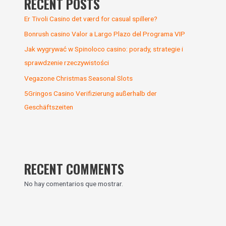
RECENT POSTS
Er Tivoli Casino det værd for casual spillere?
Bonrush casino Valor a Largo Plazo del Programa VIP
Jak wygrywać w Spinoloco casino: porady, strategie i
sprawdzenie rzeczywistości
Vegazone Christmas Seasonal Slots
5Gringos Casino Verifizierung außerhalb der
Geschäftszeiten
RECENT COMMENTS
No hay comentarios que mostrar.