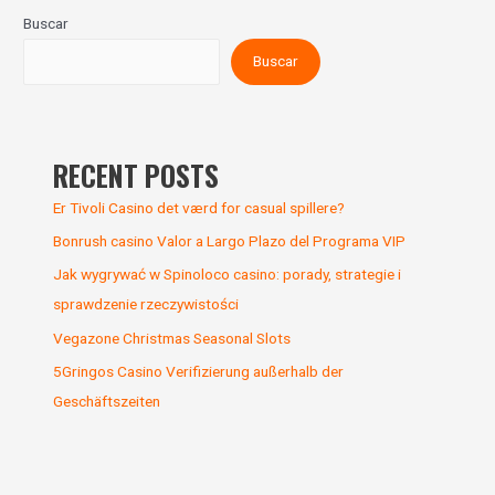
Buscar
Buscar
RECENT POSTS
Er Tivoli Casino det værd for casual spillere?
Bonrush casino Valor a Largo Plazo del Programa VIP
Jak wygrywać w Spinoloco casino: porady, strategie i
sprawdzenie rzeczywistości
Vegazone Christmas Seasonal Slots
5Gringos Casino Verifizierung außerhalb der
Geschäftszeiten