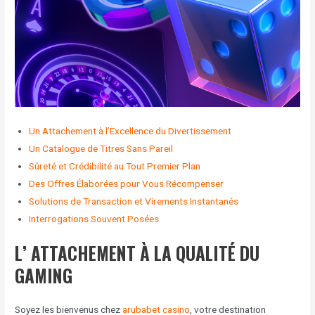
Un Attachement à l’Excellence du Divertissement
Un Catalogue de Titres Sans Pareil
Sûreté et Crédibilité au Tout Premier Plan
Des Offres Élaborées pour Vous Récompenser
Solutions de Transaction et Virements Instantanés
Interrogations Souvent Posées
L’ ATTACHEMENT À LA QUALITÉ DU
GAMING
Soyez les bienvenus chez
arubabet casino
, votre destination