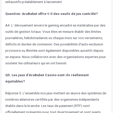
exhaustifs préalablement à lancement.
Question: AruBabet offre-t-il des seuils de jeu contrôlé?
A4: L’ dévouement envers le gaming encadré se matérialise par des
outils de gestion totaux. Vous êtes en mesure établir des limites
journalières, hebdomadaires ou chaque mois sur vos versements,
déficits et durées de connexion. Des possibilités d’auto-exclusion
provisoire ou illimitée sont également disponibles aussitôt depuis
un espace. Nous collaborons avec des organisations expertes pour
soutenir les utilisateurs qui en ont besoin.
Q5: Les jeux d’AruBabet Casino sont-ils réellement
équitables?
Réponse 5: L’ensemble nos jeux mettent en œuvre des systèmes de
nombres aléatoires certifiés par des organismes indépendants
établis dans la branche. Les taux de paiement (RTP) sont
officiellement présentés pour tout divertissement et sont sujets