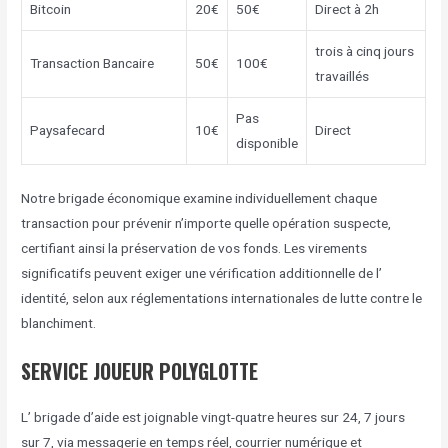
Bitcoin
20€
50€
Direct à 2h
trois à cinq jours
Transaction Bancaire
50€
100€
travaillés
Pas
Paysafecard
10€
Direct
disponible
Notre brigade économique examine individuellement chaque
transaction pour prévenir n’importe quelle opération suspecte,
certifiant ainsi la préservation de vos fonds. Les virements
significatifs peuvent exiger une vérification additionnelle de l’
identité, selon aux réglementations internationales de lutte contre le
blanchiment.
SERVICE JOUEUR POLYGLOTTE
L’ brigade d’aide est joignable vingt-quatre heures sur 24, 7 jours
sur 7, via messagerie en temps réel, courrier numérique et