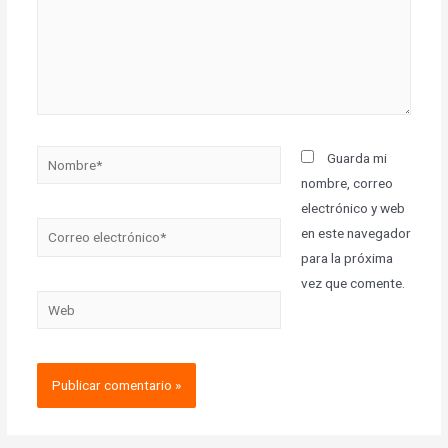
Guarda mi
nombre, correo
electrónico y web
en este navegador
para la próxima
vez que comente.