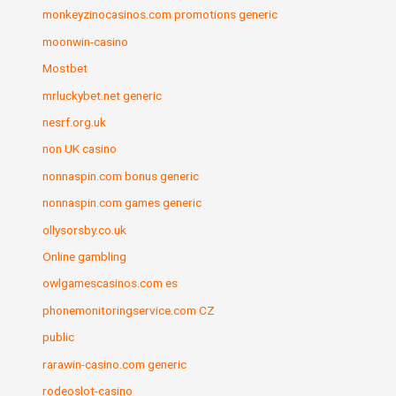
monkeyzinocasinos.com promotions generic
moonwin-casino
Mostbet
mrluckybet.net generic
nesrf.org.uk
non UK casino
nonnaspin.com bonus generic
nonnaspin.com games generic
ollysorsby.co.uk
Online gambling
owlgamescasinos.com es
phonemonitoringservice.com CZ
public
rarawin-casino.com generic
rodeoslot-casino