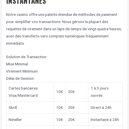
INSTANTANÉS
Notre casino offre une palette étendue de méthodes de paiement
pour simplifier vos transactions. Nous gérons la plupart des
requêtes de virement dans un laps de temps de vingt-quatre heures,
avec des transferts vers comptes numériques fréquemment
immédiats.
Solution de Transaction
Mise Minimal
Virement Minimum
Délai de Gestion
Cartes bancaires
1 à 3 jours
10€
20€
Visa/Mastercard
ouvrés
Skrill
10€
20€
Direct à 24h
Neteller
10€
20€
Instantané à 24h