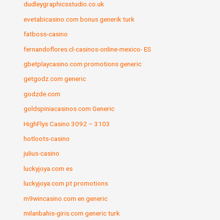
dudleygraphicsstudio.co.uk
evetabicasino.com bonus generik turk
fatboss-casino
fernandoflores.cl-casinos-online-mexico- ES
gbetplaycasino.com promotions generic
getgodz.com generic
godzde.com
goldspiniacasinos.com Generic
HighFlys Casino 3092 – 3103
hotloots-casino
julius-casino
luckyjoya.com es
luckyjoya.com pt promotions
m9wincasino.com en generic
milanbahis-giris.com generic turk