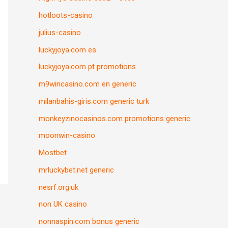
hotloots-casino
julius-casino
luckyjoya.com es
luckyjoya.com pt promotions
m9wincasino.com en generic
milanbahis-giris.com generic turk
monkeyzinocasinos.com promotions generic
moonwin-casino
Mostbet
mrluckybet.net generic
nesrf.org.uk
non UK casino
nonnaspin.com bonus generic