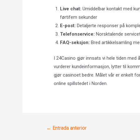
Live chat:
Umiddelbar kontakt med kund
førtifem sekunder
E-post:
Detaljerte responser på komplek
Telefonservice:
Norsktalende servicet
FAQ-seksjon:
Bred artikkelsamling me
I 24Casino gjør innsats vi hele tiden med å
vurderer kundeinformasjon, lytter til kom
gjør casinoet bedre. Målet vår er enkelt 
online spillstedet i Norden.
←
Entrada anterior