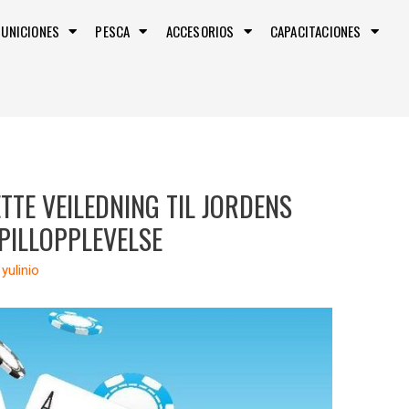
MUNICIONES
PESCA
ACCESORIOS
CAPACITACIONES
TTE VEILEDNING TIL JORDENS
PILLOPPLEVELSE
r
yulinio