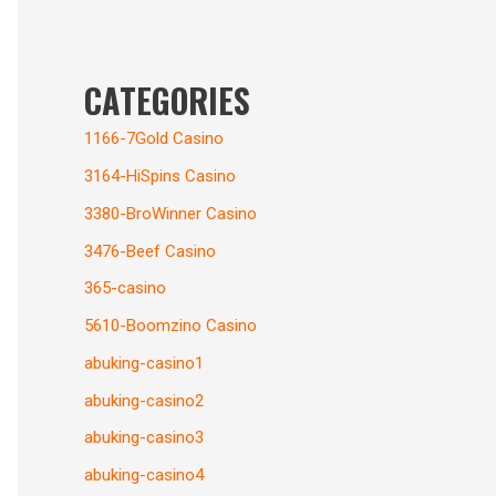
CATEGORIES
1166-7Gold Casino
3164-HiSpins Casino
3380-BroWinner Casino
3476-Beef Casino
365-casino
5610-Boomzino Casino
abuking-casino1
abuking-casino2
abuking-casino3
abuking-casino4