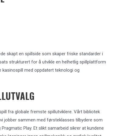
erede skapt en spillside som skaper friske standarder i
ats strukturert for å utvikle en helhetlig spillplattform
e kasinospill med oppdatert teknologi og
LLUTVALG
ll fra globale fremste spillutviklere. Vårt bibliotek
g vi jobber sammen med førsteklasses tilbydere som
Pragmatic Play. Et slikt samarbeid sikrer at kundene