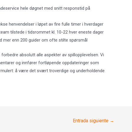
eservice hele døgnet med snitt responstid på
se henvendelser i løpet av fire fulle timer i hverdager
eam tilstede i tidsrommet kl. 10-22 hver eneste dager
d mer enn 200 guider om ofte stilte spørsmål
 forbedre absolutt alle aspekter av spillopplevelsen. Vi
mentarer og innfører fortløpende oppdateringer som
formulert: å være det svært troverdige og underholdende
Entrada siguiente
→