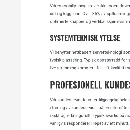
Våres mobilløsning krever ikke noen downlo
ditt og logge inn. Over 85% av spillsamlin
optimerte knapper og vertikal skjermvisnin
SYSTEMTEKNISK YTELSE
Vi benytter nettbasert serverteknologi som 
fysisk plassering. Typisk oppstartstid for
live streaming kommer i full HD-kvalitet 
PROFESJONELL KUNDE
Vår kundeserviceteam er tilgjengelig hele 
i trening av kundeservice, på en slik måt
raskt og virkningsfullt. Typisk svartid på ma
vanligvis responderer i løpet av ett minutt.