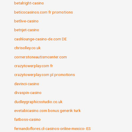
betalright-casino
beticocasinos.com fr promotions
betlive-casino
betnjet-casino
cashlounge-casino-de.com DE
chrisolley.co.uk
cornerstoneautismcenter.com
crazytowerplay.com fr
crazytowerplay.com pl promotions
davinci-casino
divaspin-casino
dudleygraphicsstudio.co.uk
evetabicasino.com bonus generik turk
fatboss-casino
fernandoflores.cl-casinos-online-mexico- ES