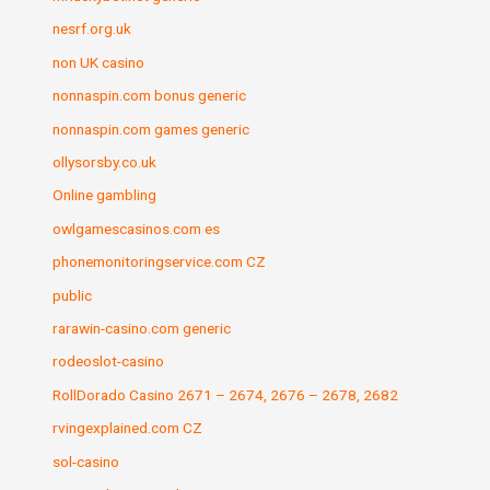
nesrf.org.uk
non UK casino
nonnaspin.com bonus generic
nonnaspin.com games generic
ollysorsby.co.uk
Online gambling
owlgamescasinos.com es
phonemonitoringservice.com CZ
public
rarawin-casino.com generic
rodeoslot-casino
RollDorado Casino 2671 – 2674, 2676 – 2678, 2682
rvingexplained.com CZ
sol-casino