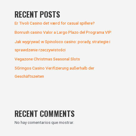
RECENT POSTS
Er Tivoli Casino det værd for casual spillere?
Bonrush casino Valor a Largo Plazo del Programa VIP
Jak wygrywać w Spinoloco casino: porady, strategie i
sprawdzenie rzeczywistości
Vegazone Christmas Seasonal Slots
5Gringos Casino Verifizierung außerhalb der
Geschäftszeiten
RECENT COMMENTS
No hay comentarios que mostrar.