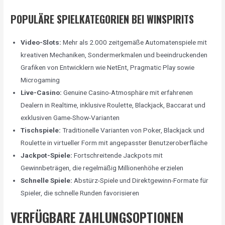
POPULÄRE SPIELKATEGORIEN BEI WINSPIRITS
Video-Slots:
Mehr als 2.000 zeitgemäße Automatenspiele mit
kreativen Mechaniken, Sondermerkmalen und beeindruckenden
Grafiken von Entwicklern wie NetEnt, Pragmatic Play sowie
Microgaming
Live-Casino:
Genuine Casino-Atmosphäre mit erfahrenen
Dealern in Realtime, inklusive Roulette, Blackjack, Baccarat und
exklusiven Game-Show-Varianten
Tischspiele:
Traditionelle Varianten von Poker, Blackjack und
Roulette in virtueller Form mit angepasster Benutzeroberfläche
Jackpot-Spiele:
Fortschreitende Jackpots mit
Gewinnbeträgen, die regelmäßig Millionenhöhe erzielen
Schnelle Spiele:
Abstürz-Spiele und Direktgewinn-Formate für
Spieler, die schnelle Runden favorisieren
VERFÜGBARE ZAHLUNGSOPTIONEN