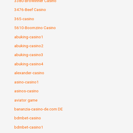
3380-BroWinner Casino
3476-Beef Casino
365-casino
5610-Boomzino Casino
abuking-casino1
abuking-casino2
abuking-casino3
abuking-casino4
alexander-casino
asino-casino1
asinos-casino
aviator game
bananzia-casino-de.com DE
bdmbet-casino
bdmbet-casino1