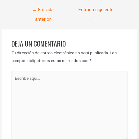
←
Entrada
Entrada siguiente
anterior
→
DEJA UN COMENTARIO
Tu dirección de correo electrónico no será publicada.
Los
campos obligatorios están marcados con
*