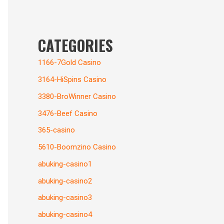
CATEGORIES
1166-7Gold Casino
3164-HiSpins Casino
3380-BroWinner Casino
3476-Beef Casino
365-casino
5610-Boomzino Casino
abuking-casino1
abuking-casino2
abuking-casino3
abuking-casino4