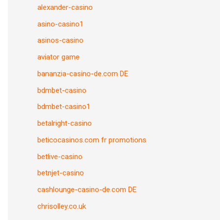
alexander-casino
asino-casino1
asinos-casino
aviator game
bananzia-casino-de.com DE
bdmbet-casino
bdmbet-casino1
betalright-casino
beticocasinos.com fr promotions
betlive-casino
betnjet-casino
cashlounge-casino-de.com DE
chrisolley.co.uk