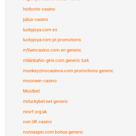
hotloots-casino
julius-casino
luckyjoya.com es
luckyjoya.com pt promotions
m9wincasino.com en generic
milanbahis-giris.com generic turk
monkeyzinocasinos.com promotions generic
moonwin-casino
Mostbet
mrluckybet.net generic
nesrf.org.uk
non UK casino
nonnaspin.com bonus generic