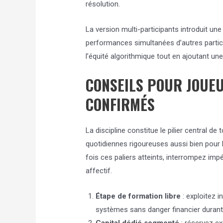
résolution.
La version multi-participants introduit un
performances simultanées d’autres partic
l’équité algorithmique tout en ajoutant u
CONSEILS POUR JOUE
CONFIRMÉS
La discipline constitue le pilier central d
quotidiennes rigoureuses aussi bien pour 
fois ces paliers atteints, interrompez im
affectif.
Étape de formation libre
: exploitez 
systèmes sans danger financier duran