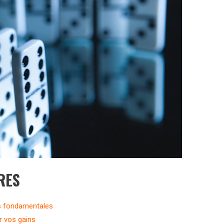
RES
s fondamentales
r vos gains