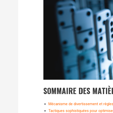
SOMMAIRE DES MATIÈ
Mécanisme de divertissement et règle
Tactiques sophistiquées pour optimise