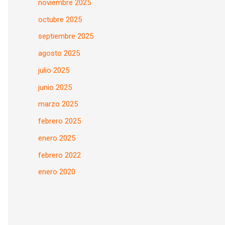
noviembre 2025
octubre 2025
septiembre 2025
agosto 2025
julio 2025
junio 2025
marzo 2025
febrero 2025
enero 2025
febrero 2022
enero 2020