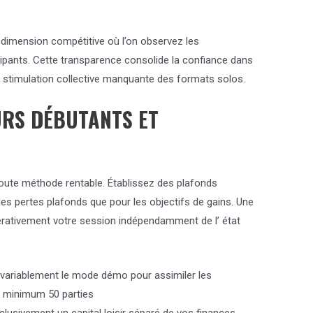
e dimension compétitive où l’on observez les
ipants. Cette transparence consolide la confiance dans
ne stimulation collective manquante des formats solos.
URS DÉBUTANTS ET
e toute méthode rentable. Établissez des plafonds
les pertes plafonds que pour les objectifs de gains. Une
pérativement votre session indépendamment de l’ état
invariablement le mode démo pour assimiler les
t minimum 50 parties