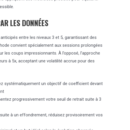
essible.
AR LES DONNÉES
s anticipés entre les niveaux 3 et 5, garantissant des
thode convient spécialement aux sessions prolongées
ur les coups impressionnants. À l’opposé, l’approche
eurs à 5x, acceptant une volatilité accrue pour des
ez systématiquement un objectif de coefficient devant
ent
entez progressivement votre seuil de retrait suite à 3
 suite à un effondrement, réduisez provisoirement vos