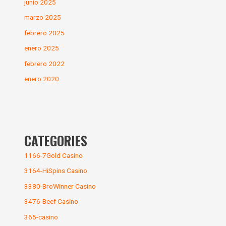
junio 2025
marzo 2025
febrero 2025
enero 2025
febrero 2022
enero 2020
CATEGORIES
1166-7Gold Casino
3164-HiSpins Casino
3380-BroWinner Casino
3476-Beef Casino
365-casino