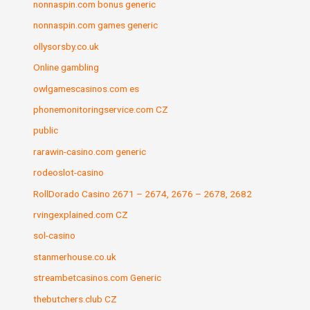
nonnaspin.com bonus generic
nonnaspin.com games generic
ollysorsby.co.uk
Online gambling
owlgamescasinos.com es
phonemonitoringservice.com CZ
public
rarawin-casino.com generic
rodeoslot-casino
RollDorado Casino 2671 – 2674, 2676 – 2678, 2682
rvingexplained.com CZ
sol-casino
stanmerhouse.co.uk
streambetcasinos.com Generic
thebutchers.club CZ