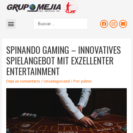
SPINANDO GAMING – INNOVATIVES
SPIELANGEBOT MIT EXZELLENTER
ENTERTAINMENT
Deja un comentario
/
Uncategorized
/ Por
yulinio