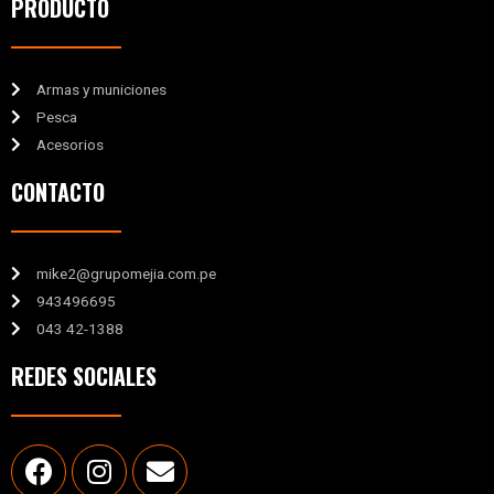
PRODUCTO
Armas y municiones
Pesca
Acesorios
CONTACTO
mike2@grupomejia.com.pe
943496695
043 42-1388
REDES SOCIALES