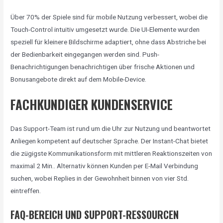
Über 70% der Spiele sind für mobile Nutzung verbessert, wobei die
Touch-Control intuitiv umgesetzt wurde. Die UI-Elemente wurden
speziell für kleinere Bildschirme adaptiert, ohne dass Abstriche bei
der Bedienbarkeit eingegangen werden sind. Push-
Benachrichtigungen benachrichtigen über frische Aktionen und
Bonusangebote direkt auf dem Mobile-Device.
FACHKUNDIGER KUNDENSERVICE
Das Support-Team ist rund um die Uhr zur Nutzung und beantwortet
Anliegen kompetent auf deutscher Sprache. Der Instant-Chat bietet
die zügigste Kommunikationsform mit mittleren Reaktionszeiten von
maximal 2 Min.. Alternativ können Kunden per E-Mail Verbindung
suchen, wobei Replies in der Gewohnheit binnen von vier Std.
eintreffen.
FAQ-BEREICH UND SUPPORT-RESSOURCEN