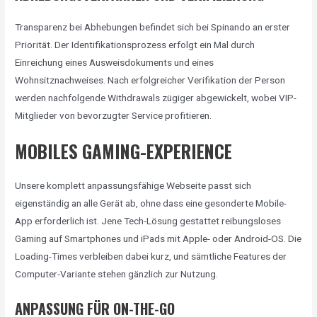
Transparenz bei Abhebungen befindet sich bei Spinando an erster
Priorität. Der Identifikationsprozess erfolgt ein Mal durch
Einreichung eines Ausweisdokuments und eines
Wohnsitznachweises. Nach erfolgreicher Verifikation der Person
werden nachfolgende Withdrawals zügiger abgewickelt, wobei VIP-
Mitglieder von bevorzugter Service profitieren.
MOBILES GAMING-EXPERIENCE
Unsere komplett anpassungsfähige Webseite passt sich
eigenständig an alle Gerät ab, ohne dass eine gesonderte Mobile-
App erforderlich ist. Jene Tech-Lösung gestattet reibungsloses
Gaming auf Smartphones und iPads mit Apple- oder Android-OS. Die
Loading-Times verbleiben dabei kurz, und sämtliche Features der
Computer-Variante stehen gänzlich zur Nutzung.
ANPASSUNG FÜR ON-THE-GO