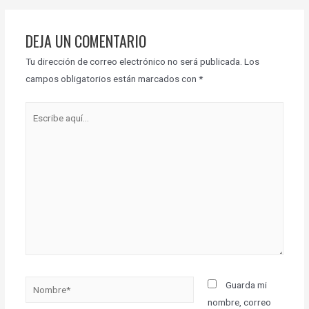
DEJA UN COMENTARIO
Tu dirección de correo electrónico no será publicada.
Los
campos obligatorios están marcados con
*
Guarda mi
nombre, correo