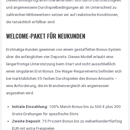
und angemessene Durchspielbedingungen ab. Im Unterschied zu
zahlreichen Mitbewerbern setzen wir auf realistische Konditionen,
die tatsächlich erfüllbar sind.
WELCOME-PAKET FÜR NEUKUNDEN
Erstmalige Kunden gewinnen von einem gestaffelten Bonus-System
über die anfänglichen vier Deposits. Dieses Modell erlaubt eine
längerfristige Unterstützung beim Start und nicht ausschließlich
einen singulären Erst-Bonus. Die Wager-Requirements befinden sich
bei marktüblichen 35-fachen Durchspielen des Bonus-Amounts –
eine Anforderung, die im Branchenvergleich als angemessen
angesehen wird.
Initiale Einzahlung:
100% Match-Bonus bis zu 500 € plus 200
Gratis-Drehungen für spezifische Slots
Zweite Deposit:
75 Prozent Bonus bis zu siebenhundertfünfzig
EUR mit extra Freispielen