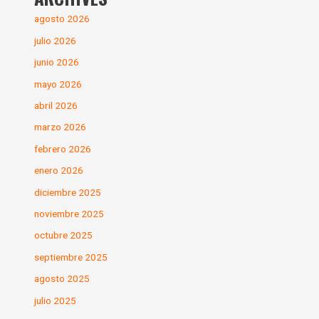
agosto 2026
julio 2026
junio 2026
mayo 2026
abril 2026
marzo 2026
febrero 2026
enero 2026
diciembre 2025
noviembre 2025
octubre 2025
septiembre 2025
agosto 2025
julio 2025