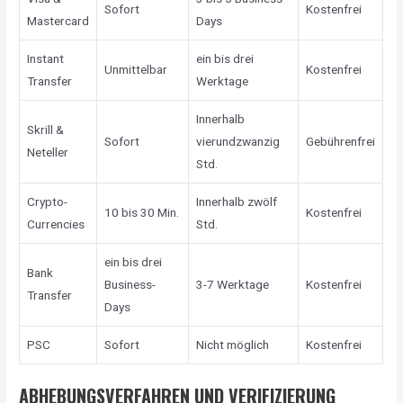
Sofort
Kostenfrei
Mastercard
Days
Instant
ein bis drei
Unmittelbar
Kostenfrei
Transfer
Werktage
Innerhalb
Skrill &
Sofort
vierundzwanzig
Gebührenfrei
Neteller
Std.
Crypto-
Innerhalb zwölf
10 bis 30 Min.
Kostenfrei
Currencies
Std.
ein bis drei
Bank
Business-
3-7 Werktage
Kostenfrei
Transfer
Days
PSC
Sofort
Nicht möglich
Kostenfrei
ABHEBUNGSVERFAHREN UND VERIFIZIERUNG