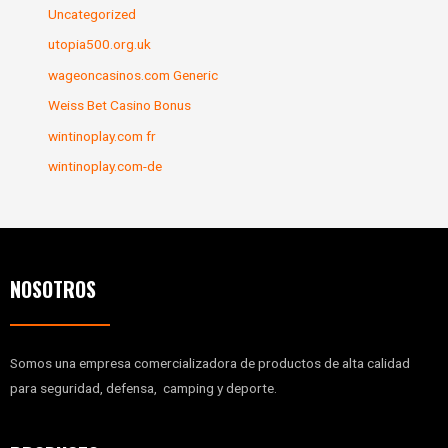
Uncategorized
utopia500.org.uk
wageoncasinos.com Generic
Weiss Bet Casino Bonus
wintinoplay.com fr
wintinoplay.com-de
NOSOTROS
Somos una empresa comercializadora de productos de alta calidad
para seguridad, defensa, camping y deporte.