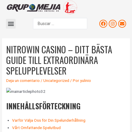
NITROWIN CASINO – DITT BÄSTA
GUIDE TILL EXTRAORDINÄRA
SPELUPPLEVELSER
Deja un comentario
/
Uncategorized
/ Por
yulinio
INNEHÅLLSFÖRTECKNING
Varför Välja Oss för Din Spelunderhållning
Vårt Omfattande Spelutbud