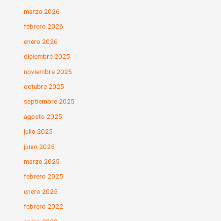
marzo 2026
febrero 2026
enero 2026
diciembre 2025
noviembre 2025
octubre 2025
septiembre 2025
agosto 2025
julio 2025
junio 2025
marzo 2025
febrero 2025
enero 2025
febrero 2022