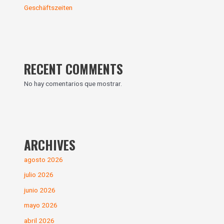
Geschäftszeiten
RECENT COMMENTS
No hay comentarios que mostrar.
ARCHIVES
agosto 2026
julio 2026
junio 2026
mayo 2026
abril 2026