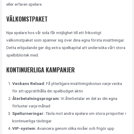
eller erfaren spelare.
VÄLKOMSTPAKET
Nya spelare hos vår sida får möjlighet till ett frikostigt
välkomstpaket som spänner sig över dina egna första insättningar.
Detta erbjudande ger dig extra spelkapital att undersöka vårt stora
spelbibliotek med.
KONTINUERLIGA KAMPANJER
Veckans Reload:
Få ytterligare insättningsbonus varje vecka
för att upprätthålla din spelbudget aktiv
Återbetalningsprogram:
Vi återbetalar en del av din egna
förluster varje månad
Spelturneringar:
Tävla mot andra spelare om stora prispotter i
kontinuerliga tävlingar
VIP-system:
Avancera genom olika nivåer och frigör upp