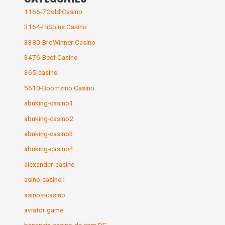
1166-7Gold Casino
3164-HiSpins Casino
3380-BroWinner Casino
3476-Beef Casino
365-casino
5610-Boomzino Casino
abuking-casino1
abuking-casino2
abuking-casino3
abuking-casino4
alexander-casino
asino-casino1
asinos-casino
aviator game