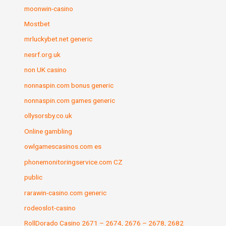
moonwin-casino
Mostbet
mrluckybet.net generic
nesrf.org.uk
non UK casino
nonnaspin.com bonus generic
nonnaspin.com games generic
ollysorsby.co.uk
Online gambling
owlgamescasinos.com es
phonemonitoringservice.com CZ
public
rarawin-casino.com generic
rodeoslot-casino
RollDorado Casino 2671 – 2674, 2676 – 2678, 2682