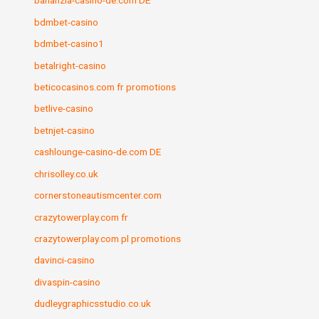
bananzia-casino-de.com DE
bdmbet-casino
bdmbet-casino1
betalright-casino
beticocasinos.com fr promotions
betlive-casino
betnjet-casino
cashlounge-casino-de.com DE
chrisolley.co.uk
cornerstoneautismcenter.com
crazytowerplay.com fr
crazytowerplay.com pl promotions
davinci-casino
divaspin-casino
dudleygraphicsstudio.co.uk