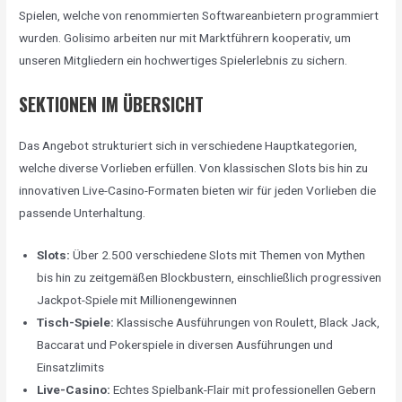
Spielen, welche von renommierten Softwareanbietern programmiert
wurden. Golisimo arbeiten nur mit Marktführern kooperativ, um
unseren Mitgliedern ein hochwertiges Spielerlebnis zu sichern.
SEKTIONEN IM ÜBERSICHT
Das Angebot strukturiert sich in verschiedene Hauptkategorien,
welche diverse Vorlieben erfüllen. Von klassischen Slots bis hin zu
innovativen Live-Casino-Formaten bieten wir für jeden Vorlieben die
passende Unterhaltung.
Slots:
Über 2.500 verschiedene Slots mit Themen von Mythen
bis hin zu zeitgemäßen Blockbustern, einschließlich progressiven
Jackpot-Spiele mit Millionengewinnen
Tisch-Spiele:
Klassische Ausführungen von Roulett, Black Jack,
Baccarat und Pokerspiele in diversen Ausführungen und
Einsatzlimits
Live-Casino:
Echtes Spielbank-Flair mit professionellen Gebern